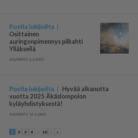
Postia lukijoilta
Osittainen
auringonpimennys pilkahti
Ylläksellä
2.4.2025
Postia lukijoilta
Hyvää alkanutta
vuotta 2025 Äkäslompolon
kyläyhdistyksestä!
13.1.2025
1
...
2
3
4
10
›
»