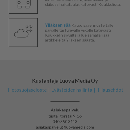
skibussinaikataulut kätevästi Kuukkelista.
Ylläksen sää
Katso sääennuste tälle
päivälle tai tulevalle viikolle kätevästi
Kuukkelin sivuilta ja lue samalla lisää
artikkeleita Ylläksen säästä.
Kustantaja Luova Media Oy
Tietosuojaseloste
Evästeiden hallinta
Tilausehdot
Asiakaspalvelu
tiistai-torstai 9-16
040 350 3113
asiakaspalvelu@luovamedia.com