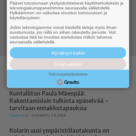
Pääset tutustumaan yksityiskohtaisesti käyttötarkoituksiin ja
teknologiakumppaneihimme seuraavalla välilehdellä.
Kuukkeli tarjoaa sinulle aidosti paikallista uutisointia
Hylkääminen voi vaikuttaa sivuston toimivuuteen ja
ja ajanvietettä – ympärivuotisesti. Tilaa Digi-Kuukkeli
käytettävyyteen.
ja tiedät aina, mitä Ylläksellä tapahtuu.
Jotkin teknologiamme voivat käsitellä tietoja myös ilman
suostumusta, jos niillä on siihen oikeutettu peruste. Voit
vastustaa tätä tai muuttaa asetuksiasi milloin tahansa
Siirry tilaamaan
seuraavalla välilehdellä.
Hyväksyn kaikki
Omat valintani
Paikallisia uutisia
Tietosuojakäytäntömme
Kuntaliiton Paula Mäenpää:
Rakentamislain tulkinta epäselvää –
tarvitaan ennakkotapauksia
7.8.2026
Kolarin uusi ympäris­tö­lau­takunta on