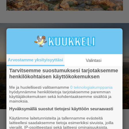
Arvostamme yksityisyyttäsi
Valintasi
Tarvitsemme suostumuksesi tarjotaksemme
henkilökohtaisen käyttökokemuksen
Me ja huolellisesti valitsemamme
0 teknologiakumppania
hyödynnämme henkilötietoja tarjotaksemme paremman
käyttäjäkokemuksen sekä kohdentaaksemme sisältöä ja
mainoksia.
Hyväksymällä suostut tietojesi käyttöön seuraavasti
Käytämme laitetunnisteita ja tallennamme evästeitä
Hyvä lukija,
laitteellesi saadaksemme tietoja esimerkiksi sivuista, joilla
vierailit, IP-osoitteestasi sekä laitteesi ominaisuuksista.