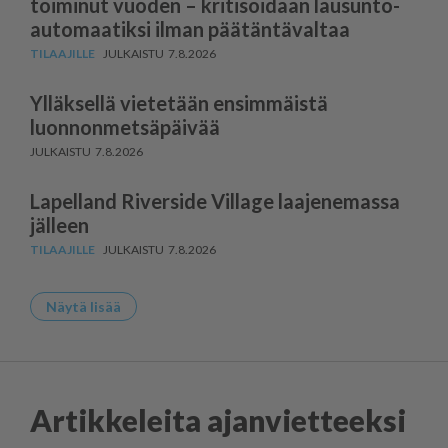
toiminut vuoden – kritisoidaan lausun­to­
au­to­maatiksi ilman päätäntävaltaa
7.8.2026
Ylläksellä vietetään ensimmäistä
luonnonmetsäpäivää
7.8.2026
Lapelland Riverside Village laajenemassa
jälleen
7.8.2026
Näytä lisää
Artikkeleita ajanvietteeksi