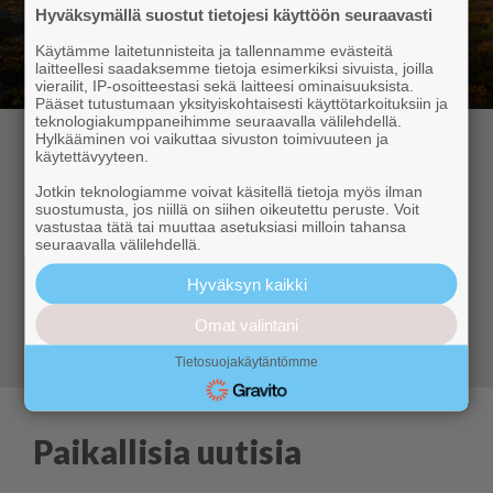
Hyväksymällä suostut tietojesi käyttöön seuraavasti
Käytämme laitetunnisteita ja tallennamme evästeitä
laitteellesi saadaksemme tietoja esimerkiksi sivuista, joilla
vierailit, IP-osoitteestasi sekä laitteesi ominaisuuksista.
Pääset tutustumaan yksityiskohtaisesti käyttötarkoituksiin ja
teknologiakumppaneihimme seuraavalla välilehdellä.
Hylkääminen voi vaikuttaa sivuston toimivuuteen ja
Hyvä lukija,
käytettävyyteen.
Jotkin teknologiamme voivat käsitellä tietoja myös ilman
suostumusta, jos niillä on siihen oikeutettu peruste. Voit
Kuukkeli tarjoaa sinulle aidosti paikallista uutisointia
vastustaa tätä tai muuttaa asetuksiasi milloin tahansa
ja ajanvietettä – ympärivuotisesti. Tilaa Digi-Kuukkeli
seuraavalla välilehdellä.
ja tiedät aina, mitä Ylläksellä tapahtuu.
Hyväksyn kaikki
Siirry tilaamaan
Omat valintani
Tietosuojakäytäntömme
Paikallisia uutisia