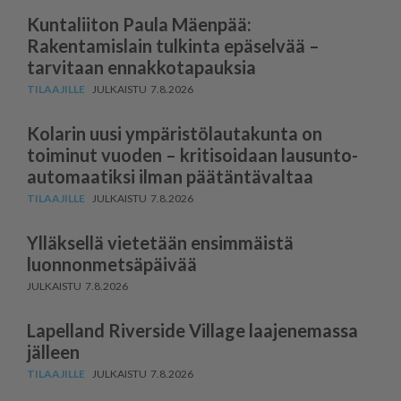
Kuntaliiton Paula Mäenpää:
Rakentamislain tulkinta epäselvää –
tarvitaan ennakkotapauksia
7.8.2026
Kolarin uusi ympäris­tö­lau­takunta on
toiminut vuoden – kritisoidaan lausun­to­
au­to­maatiksi ilman päätäntävaltaa
7.8.2026
Ylläksellä vietetään ensimmäistä
luonnonmetsäpäivää
7.8.2026
Lapelland Riverside Village laajenemassa
jälleen
7.8.2026