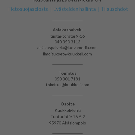
Tietosuojaseloste
Evästeiden hallinta
Tilausehdot
Asiakaspalvelu
tiistai-torstai 9-16
040 350 3113
asiakaspalvelu@luovamedia.com
ilmoitukset@kuukkeli.com
Toimitus
050 301 7181
toimitus@kuukkeli.com
Osoite
Kuukkeli-lehti
Tunturintie 16 A 2
95970 Äkäslompolo