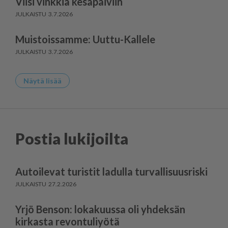
Viisi vinkkiä kesäpäiviin
3.7.2026
Muistoissamme: Uuttu-Kallele
3.7.2026
Näytä lisää
Postia lukijoilta
Autoilevat turistit ladulla turvallisuusriski
27.2.2026
Yrjö Benson: lokakuussa oli yhdeksän
kirkasta revontuliyötä