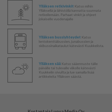
Ylläksen retkivinkit
Katso mihin
Ylläksellä ja lähistöllä kannatta suunnata
retkeilemään. Parhaat vinkit ja ohjeet
jokaiselle vuodenajalle
Ylläksen bussiyhteydet
Katso
lentokenttäbussien, junabussien ja
skibussinaikataulut kätevästi Kuukkelista.
Ylläksen sää
Katso sääennuste tälle
päivälle tai tulevalle viikolle kätevästi
Kuukkelin sivuilta ja lue samalla lisää
artikkeleita Ylläksen säästä.
Kustantaja Luova Media Oy