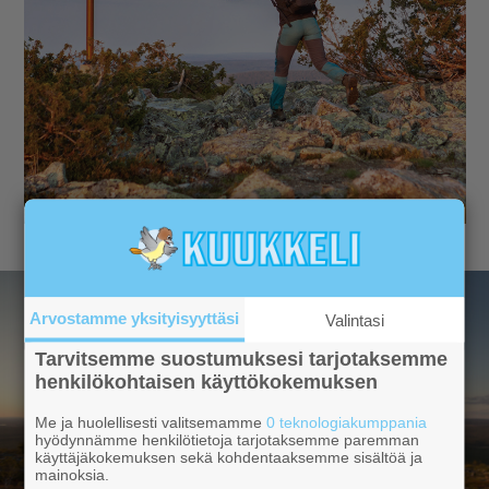
Arvostamme yksityisyyttäsi
Valintasi
Tarvitsemme suostumuksesi tarjotaksemme
henkilökohtaisen käyttökokemuksen
Me ja huolellisesti valitsemamme
0 teknologiakumppania
hyödynnämme henkilötietoja tarjotaksemme paremman
käyttäjäkokemuksen sekä kohdentaaksemme sisältöä ja
mainoksia.