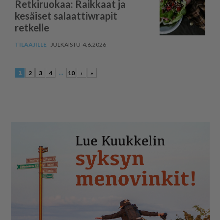
Retkiruokaa: Raikkaat ja
kesäiset salaattiwrapit
retkelle
4.6.2026
1
...
2
3
4
10
›
»