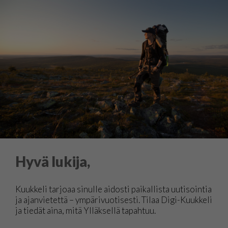
Hyvä lukija,
Kuukkeli tarjoaa sinulle aidosti paikallista uutisointia
ja ajanvietettä – ympärivuotisesti. Tilaa Digi-Kuukkeli
ja tiedät aina, mitä Ylläksellä tapahtuu.