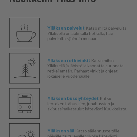
Ylläksen palvelut
Katso miltä palveluita
Ylläksellä on auki tällä hetkellä, hae
palveluita sijainnin mukaan
Ylläksen retkivinkit
Katso mihin
Ylläksellä ja lähistöllä kannatta suunnata
retkeilemään. Parhaat vinkit ja ohjeet
jokaiselle vuodenajalle
Ylläksen bussiyhteydet
Katso
lentokenttäbussien, junabussien ja
skibussinaikataulut kätevästi Kuukkelista.
Ylläksen sää
Katso sääennuste tälle
päivälle tai tulevalle viikolle kätevästi