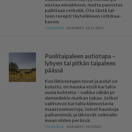
nos­taa en­nak­koon, mut­ta pa­nos­tus
pal­ki­taan ret­kel­lä. Ota täs­tä tal­
teen re­sep­ti täy­te­läi­seen ret­ki­kaa­
ka­oon.
12.11.2021
Puolitaipaleen autiotupa –
lyhyen tai pitkän taipaleen
päässä
Kun lä­hi­seu­tu­jen tu­vat ja po­lut on
ko­lut­tu, on haus­ka et­siä kar­tal­ta
uu­sia koh­tei­ta – vaik­ka vä­hän pi­
dem­män­kin mat­kan ta­kaa. Jot­kut
va­lit­se­vat kar­tal­ta kiin­nos­ta­via
maas­ton­muo­to­ja, toi­set haus­ko­ja
pai­kan­ni­miä, ja läh­te­vät seik­kai­le­
maan nii­den pe­räs­sä.
10.9.2021