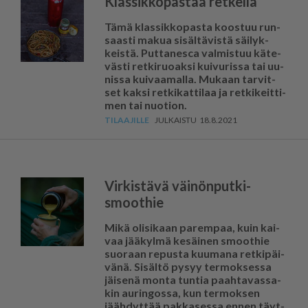
Klassikkopastaa retkellä
Tämä klas­sik­ko­pas­ta koos­tuu run­
saas­ti ma­kua si­säl­tä­vis­tä säi­lyk­
keis­tä. Put­ta­nes­ca val­mis­tuu kä­te­
väs­ti ret­ki­ruo­ak­si kui­vu­ris­sa tai uu­
nis­sa kui­vaa­mal­la. Mu­kaan tar­vit­
set kak­si ret­ki­kat­ti­laa ja ret­ki­keit­ti­
men tai nuo­ti­on.
18.8.2021
Virkistävä väinönputki-
smoothie
Mikä oli­si­kaan pa­rem­paa, kuin kai­
vaa jää­kyl­mä ke­säi­nen smoot­hie
suo­raan re­pus­ta kuu­ma­na ret­ki­päi­
vä­nä. Si­säl­tö py­syy ter­mok­ses­sa
jäi­se­nä mon­ta tun­tia paah­ta­vas­sa­
kin au­rin­gos­sa, kun ter­mok­sen
jääh­dyt­tää pak­ka­ses­sa en­nen täyt­