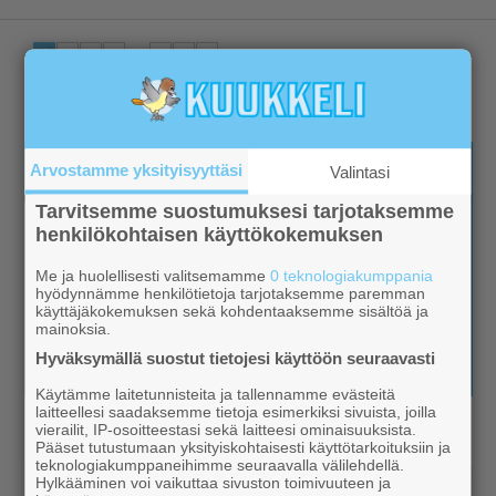
1
...
2
3
4
11
›
»
Arvostamme yksityisyyttäsi
Valintasi
Tarvitsemme suostumuksesi tarjotaksemme
henkilökohtaisen käyttökokemuksen
Me ja huolellisesti valitsemamme
0 teknologiakumppania
hyödynnämme henkilötietoja tarjotaksemme paremman
käyttäjäkokemuksen sekä kohdentaaksemme sisältöä ja
mainoksia.
Hyväksymällä suostut tietojesi käyttöön seuraavasti
Käytämme laitetunnisteita ja tallennamme evästeitä
laitteellesi saadaksemme tietoja esimerkiksi sivuista, joilla
vierailit, IP-osoitteestasi sekä laitteesi ominaisuuksista.
Pääset tutustumaan yksityiskohtaisesti käyttötarkoituksiin ja
teknologiakumppaneihimme seuraavalla välilehdellä.
Hylkääminen voi vaikuttaa sivuston toimivuuteen ja