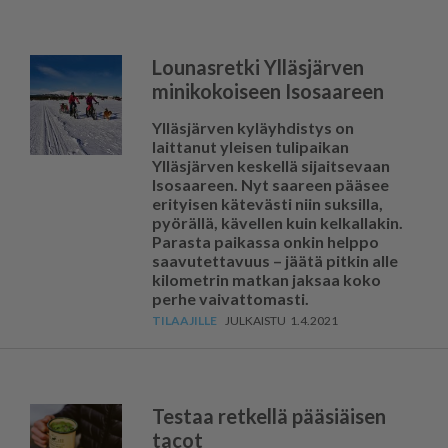
Lounasretki Ylläsjärven
minikokoiseen Isosaareen
Ylläsjärven kyläyhdistys on
laittanut yleisen tulipaikan
Ylläsjärven keskellä sijaitsevaan
Isosaareen. Nyt saareen pääsee
erityisen kätevästi niin suksilla,
pyörällä, kävellen kuin kelkallakin.
Parasta paikassa onkin helppo
saavutettavuus – jäätä pitkin alle
kilometrin matkan jaksaa koko
perhe vaivattomasti.
1.4.2021
Testaa retkellä pääsiäisen
tacot