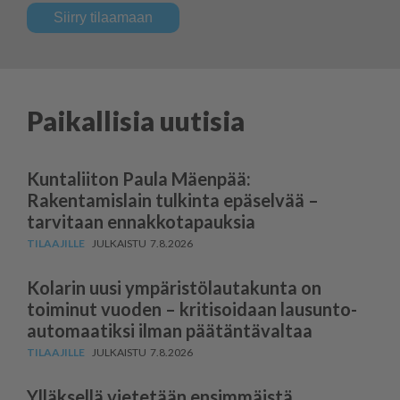
Siirry tilaamaan
Paikallisia uutisia
Kuntaliiton Paula Mäenpää:
Rakentamislain tulkinta epäselvää –
tarvitaan ennakkotapauksia
7.8.2026
Kolarin uusi ympäris­tö­lau­takunta on
toiminut vuoden – kritisoidaan lausun­to­
au­to­maatiksi ilman päätäntävaltaa
7.8.2026
Ylläksellä vietetään ensimmäistä