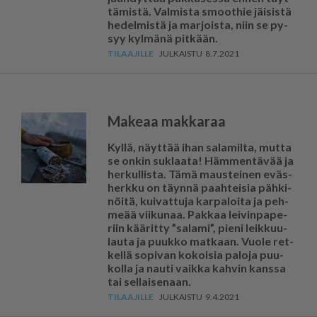
tä­mis­tä. Val­mis­ta smoot­hie jäi­sis­tä
he­del­mis­tä ja mar­jois­ta, niin se py­
syy kyl­mä­nä pit­kään.
8.7.2021
Makeaa makkaraa
Kyl­lä, näyt­tää ihan sa­la­mil­ta, mut­ta
se on­kin suk­laa­ta! Häm­men­tä­vää ja
her­kul­lis­ta. Tämä maus­tei­nen eväs­
herk­ku on täyn­nä paah­tei­sia päh­ki­
nöi­tä, kui­vat­tu­ja kar­pa­loi­ta ja peh­
me­ää vii­ku­naa. Pak­kaa lei­vin­pa­pe­
riin kää­rit­ty ”sa­la­mi”, pie­ni leik­kuu­
lau­ta ja puuk­ko mat­kaan. Vuo­le ret­
kel­lä so­pi­van ko­koi­sia pa­lo­ja puu­
kol­la ja nau­ti vaik­ka kah­vin kans­sa
tai sel­lai­se­naan.
9.4.2021