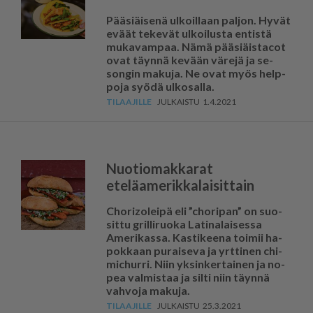
Pää­si­äi­se­nä ul­koil­laan pal­jon. Hy­vät
eväät te­ke­vät ul­koi­lus­ta en­tis­tä
mu­ka­vam­paa. Nämä pää­si­äis­ta­cot
ovat täyn­nä ke­vään vä­re­jä ja se­
son­gin ma­ku­ja. Ne ovat myös help­
po­ja syö­dä ul­ko­sal­la.
1.4.2021
Nuotiomakkarat
eteläamerikkalaisittain
Cho­ri­zo­lei­pä eli ”cho­ri­pan” on suo­
sit­tu gril­li­ruo­ka La­ti­na­lai­ses­sa
Ame­ri­kas­sa. Kas­ti­kee­na toi­mii ha­
pok­kaan pu­rai­se­va ja yrt­ti­nen chi­
mic­hur­ri. Niin yk­sin­ker­tai­nen ja no­
pea val­mis­taa ja sil­ti niin täyn­nä
vah­vo­ja ma­ku­ja.
25.3.2021