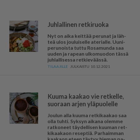
Juhlallinen retkiruoka
Nyt on ai­ka keit­tää pe­ru­nat ja läh­
teä ulos jou­lui­sel­le ate­ri­al­le. Uu­ni­
pe­ru­nois­ta tut­tu Ro­sa­mun­da saa
uu­den ja ra­pe­an ul­ko­muo­don täs­sä
juh­lal­li­ses­sa ret­kie­vääs­sä.
10.12.2021
Kuuma kaakao vie retkelle,
suoraan arjen yläpuolelle
Jou­lun al­la kuu­ma ret­ki­kaa­kao saa
ol­la tuh­ti. Syk­syn ai­ka­na olem­me
rat­ko­neet täy­del­li­sen kuu­man ret­
ki­kaa­ka­on re­sep­tiä. Par­haim­man
kaa­ka­on eteen täy­tyy hie­man pa­