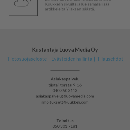
Kuukkelin sivuilta ja lue samalla lisää
artikkeleita Ylläksen säästä.
Kustantaja Luova Media Oy
Tietosuojaseloste
Evästeiden hallinta
Tilausehdot
Asiakaspalvelu
tiistai-torstai 9-16
040 350 3113
asiakaspalvelu@luovamedia.com
ilmoitukset@kuukkeli.com
Toimitus
050 301 7181