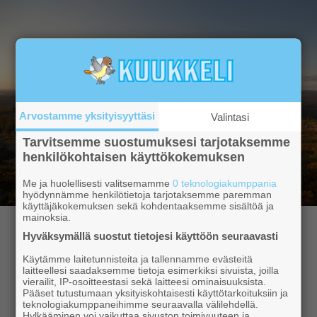
Arvostamme yksityisyyttäsi
Valintasi
Tarvitsemme suostumuksesi tarjotaksemme
henkilökohtaisen käyttökokemuksen
Me ja huolellisesti valitsemamme
0 teknologiakumppania
hyödynnämme henkilötietoja tarjotaksemme paremman
käyttäjäkokemuksen sekä kohdentaaksemme sisältöä ja
mainoksia.
Hyvä lukija,
Hyväksymällä suostut tietojesi käyttöön seuraavasti
Käytämme laitetunnisteita ja tallennamme evästeitä
laitteellesi saadaksemme tietoja esimerkiksi sivuista, joilla
Kuukkeli tarjoaa sinulle aidosti paikallista uutisointia
vierailit, IP-osoitteestasi sekä laitteesi ominaisuuksista.
ja ajanvietettä – ympärivuotisesti. Tilaa Digi-Kuukkeli
Pääset tutustumaan yksityiskohtaisesti käyttötarkoituksiin ja
teknologiakumppaneihimme seuraavalla välilehdellä.
ja tiedät aina, mitä Ylläksellä tapahtuu.
Hylkääminen voi vaikuttaa sivuston toimivuuteen ja