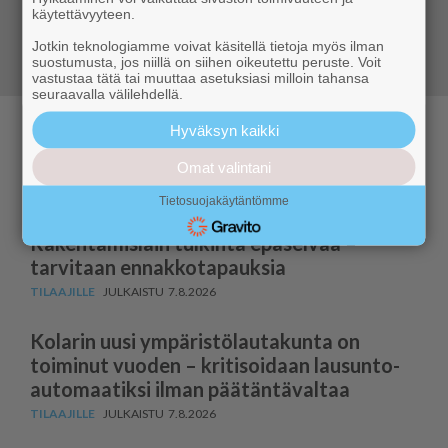
käytettävyyteen.
Siirry tilaamaan
Jotkin teknologiamme voivat käsitellä tietoja myös ilman
suostumusta, jos niillä on siihen oikeutettu peruste. Voit
vastustaa tätä tai muuttaa asetuksiasi milloin tahansa
seuraavalla välilehdellä.
Hyväksyn kaikki
Paikallisia uutisia
Omat valintani
Tietosuojakäytäntömme
Kuntaliiton Paula Mäenpää:
Rakentamislain tulkinta epäselvää –
tarvitaan ennakkotapauksia
7.8.2026
Kolarin uusi ympäris­tö­lau­takunta on
toiminut vuoden – kritisoidaan lausun­to­
au­to­maatiksi ilman päätäntävaltaa
7.8.2026