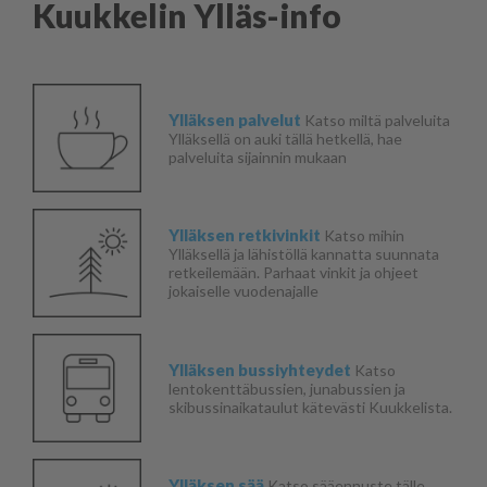
Kuukkelin Ylläs-info
Ylläksen palvelut
Katso miltä palveluita
Ylläksellä on auki tällä hetkellä, hae
palveluita sijainnin mukaan
Ylläksen retkivinkit
Katso mihin
Ylläksellä ja lähistöllä kannatta suunnata
retkeilemään. Parhaat vinkit ja ohjeet
jokaiselle vuodenajalle
Ylläksen bussiyhteydet
Katso
lentokenttäbussien, junabussien ja
skibussinaikataulut kätevästi Kuukkelista.
Ylläksen sää
Katso sääennuste tälle