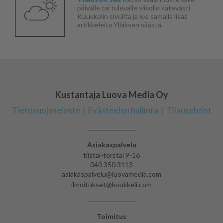
päivälle tai tulevalle viikolle kätevästi
Kuukkelin sivuilta ja lue samalla lisää
artikkeleita Ylläksen säästä.
Kustantaja Luova Media Oy
Tietosuojaseloste
Evästeiden hallinta
Tilausehdot
Asiakaspalvelu
tiistai-torstai 9-16
040 350 3113
asiakaspalvelu@luovamedia.com
ilmoitukset@kuukkeli.com
Toimitus