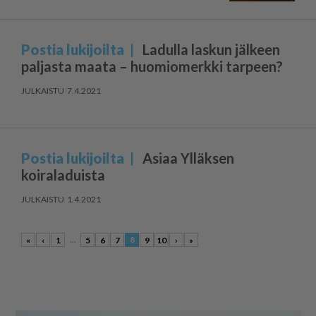
Postia lukijoilta
Ladulla laskun jälkeen
paljasta maata – huomiomerkki tarpeen?
7.4.2021
Postia lukijoilta
Asiaa Ylläksen
koiraladuista
1.4.2021
...
8
«
‹
1
5
6
7
9
10
›
»