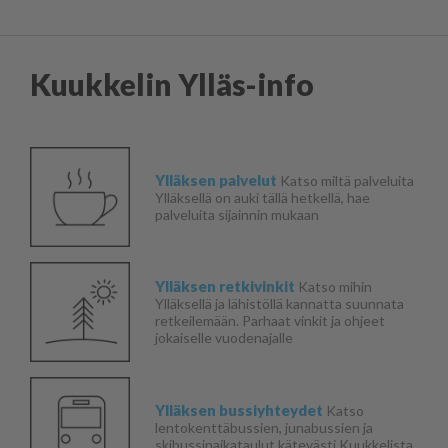
Kuukkelin Ylläs-info
Ylläksen palvelut
Katso miltä palveluita
Ylläksellä on auki tällä hetkellä, hae
palveluita sijainnin mukaan
Ylläksen retkivinkit
Katso mihin
Ylläksellä ja lähistöllä kannatta suunnata
retkeilemään. Parhaat vinkit ja ohjeet
jokaiselle vuodenajalle
Ylläksen bussiyhteydet
Katso
lentokenttäbussien, junabussien ja
skibussinaikataulut kätevästi Kuukkelista.