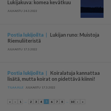
Lukijakuva: komea kevätkuu
24.3.2022
Postia lukijoilta
Lukijan runo: Muistoja
Riemuliiteristä
17.3.2022
Postia lukijoilta
Koiralatuja kannattaa
lisätä, mutta koirat on pidettävä kiinni!
17.3.2022
...
5
...
«
‹
1
2
3
4
6
7
8
10
›
»