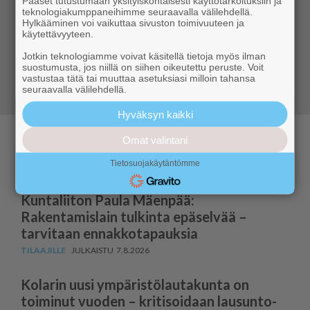
Pääset tutustumaan yksityiskohtaisesti käyttötarkoituksiin ja
Kuukkeli tarjoaa sinulle aidosti paikallista uutisointia
teknologiakumppaneihimme seuraavalla välilehdellä.
ja ajanvietettä – ympärivuotisesti. Tilaa Digi-Kuukkeli
Hylkääminen voi vaikuttaa sivuston toimivuuteen ja
käytettävyyteen.
ja tiedät aina, mitä Ylläksellä tapahtuu.
Jotkin teknologiamme voivat käsitellä tietoja myös ilman
suostumusta, jos niillä on siihen oikeutettu peruste. Voit
Siirry tilaamaan
vastustaa tätä tai muuttaa asetuksiasi milloin tahansa
seuraavalla välilehdellä.
Hyväksyn kaikki
Omat valintani
Paikallisia uutisia
Tietosuojakäytäntömme
Kuntaliiton Paula Mäenpää:
Rakentamislain tulkinta epäselvää –
tarvitaan ennakkotapauksia
7.8.2026
Kolarin uusi ympäris­tö­lau­takunta on
toiminut vuoden – kritisoidaan lausun­to­