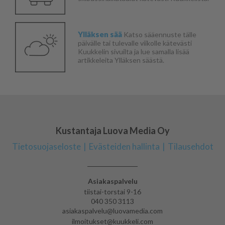
Ylläksen sää
Katso sääennuste tälle
päivälle tai tulevalle viikolle kätevästi
Kuukkelin sivuilta ja lue samalla lisää
artikkeleita Ylläksen säästä.
Kustantaja Luova Media Oy
Tietosuojaseloste
Evästeiden hallinta
Tilausehdot
Asiakaspalvelu
tiistai-torstai 9-16
040 350 3113
asiakaspalvelu@luovamedia.com
ilmoitukset@kuukkeli.com