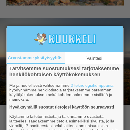
Arvostamme yksityisyyttäsi
Valintasi
Tarvitsemme suostumuksesi tarjotaksemme
henkilökohtaisen käyttökokemuksen
Me ja huolellisesti valitsemamme
0 teknologiakumppania
hyödynnämme henkilötietoja tarjotaksemme paremman
käyttäjäkokemuksen sekä kohdentaaksemme sisältöä ja
mainoksia.
Hyväksymällä suostut tietojesi käyttöön seuraavasti
Hyvä lukija,
Käytämme laitetunnisteita ja tallennamme evästeitä
laitteellesi saadaksemme tietoja esimerkiksi sivuista, joilla
vierailit, IP-osoitteestasi sekä laitteesi ominaisuuksista.