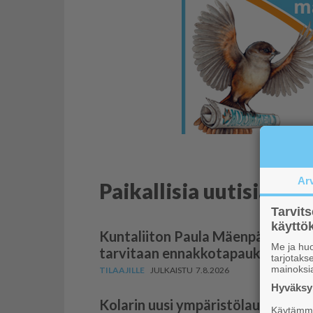
Ar
Paikallisia uutisia
Tarvit
käytt
Kuntaliiton Paula Mäenpää: Raken
Me ja huo
tarvitaan ennakkotapauksia
tarjotak
mainoksi
7.8.2026
Hyväksym
Kolarin uusi ympäris­tö­lau­takunt
Käytämme 