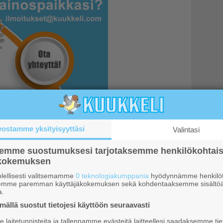
vostamme yksityisyyttäsi
Valintasi
semme suostumuksesi tarjotaksemme henkilökohtai
ökokemuksen
tamislain tulkinta epäselvää –
lellisesti valitsemamme
0 teknologiakumppania
hyödynnämme henkilöt
semme paremman käyttäjäkokemuksen sekä kohdentaaksemme sisältöä
a.
ällä suostut tietojesi käyttöön seuraavasti
a on toiminut vuoden – kritisoidaan
laitetunnisteita ja tallennamme evästeitä laitteellesi saadaksemme tie