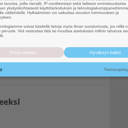
täntävaltaa
i sivuista, joilla vierailit, IP-osoitteestasi sekä laitteesi ominaisuuksista
an yksityiskohtaisesti käyttötarkoituksiin ja teknologiakumppaneihimm
la välilehdellä. Hylkääminen voi vaikuttaa sivuston toimivuuteen ja
yyteen.
ä luonnonmetsäpäivää
knologiamme voivat käsitellä tietoja myös ilman suostumusta, jos niillä o
u peruste. Voit vastustaa tätä tai muuttaa asetuksiasi milloin tahansa se
lä.
nemassa jälleen
Omat valintani
Hyväksyn kaikki
Tietosuojak
teeksi