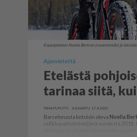
Espanjalainen Noelia Bertran (vasemmalla) ja latviala
Ajanvietettä
Etelästä pohjoi
tarinaa siitä, ku
TIINA PUPUTTI
17.4.2025
Bar­ce­lo­nas­ta ko­toi­sin ole­va
No­e­lia Ber
sel­lä kau­si­työn­te­ki­jä­nä vuo­des­ta 2018. 
vii­kon­lo­put ul­koil­len Py­re­nei­den vuo­ri