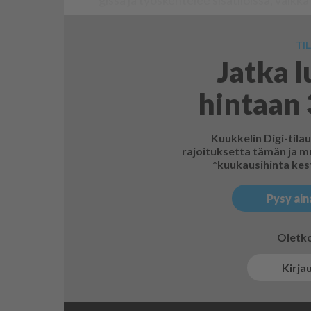
gis­sa ja työs­ken­te­lee si­sä­ti­lois­sa, vaik­ka 
TIL
Jatka 
hintaan 
Kuukkelin Digi-tila
rajoituksetta tämän ja mu
*kuukausihinta kest
Pysy ain
Oletko 
Kirja