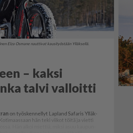
inen Elza Osmane nauttivat kausityöstään Ylläksellä.
seen – kaksi
inka talvi valloitti
t­ran
on työs­ken­nel­lyt Lap­land Sa­fa­ris Yl­läk­
Ko­ti­maas­saan hän teki vii­kot töi­tä ja viet­ti
s­tos­sa. Hän al­koi miet­tiä, mik­si asuu kau­pun­