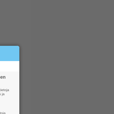
sen
ietoja
 ja
toja