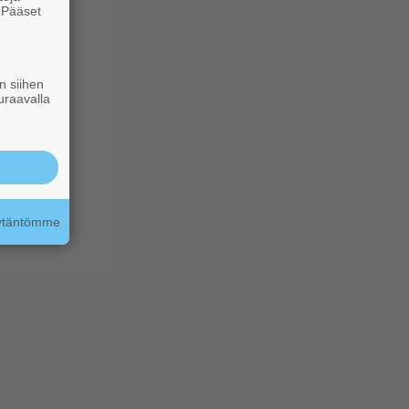
. Pääset
e
n siihen
uraavalla
äytäntömme