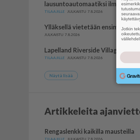
lausun­to­au­to­maatiksi ilman pää
esimerkiks
tutustuma
7.8.2026
seuraaval
käytettäv
Ylläksellä vietetään ensimmäist
Jotkin te
oikeutett
7.8.2026
välilehdel
Lapelland Riverside Village laaje
7.8.2026
Näytä lisää
Artikkeleita ajanviet
Rengaslenkki kaikilla mausteilla
7.8.2026