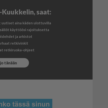
i-Kuukkelin, saat:
uutiset aina käden ulottuvilla
sällöt käyttöösi rajoituksetta
slehdet ja arkistot
rhaat retkivinkit
at retkiruoka-ohjeet
 jo tänään