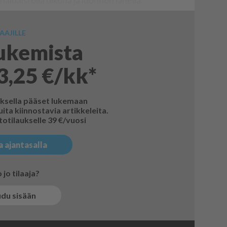
ha­lu­ai­si ol­la ul­ko­na ja luon­non lä­hel­lä.
AAJILLE
lukemista
3,25 €/kk*
uksella pääset lukemaan
ita kiinnostavia artikkeleita.
otilaukselle 39 €/vuosi
a ajantasalla
jo tilaaja?
udu sisään