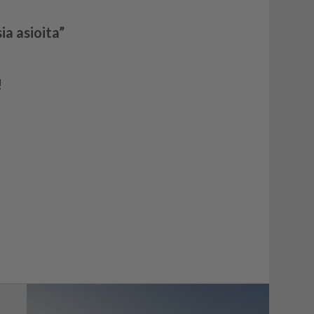
ia asioita”
!