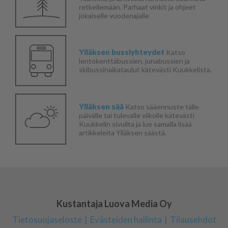
retkeilemään. Parhaat vinkit ja ohjeet
jokaiselle vuodenajalle
Ylläksen bussiyhteydet
Katso
lentokenttäbussien, junabussien ja
skibussinaikataulut kätevästi Kuukkelista.
Ylläksen sää
Katso sääennuste tälle
päivälle tai tulevalle viikolle kätevästi
Kuukkelin sivuilta ja lue samalla lisää
artikkeleita Ylläksen säästä.
Kustantaja Luova Media Oy
Tietosuojaseloste
Evästeiden hallinta
Tilausehdot