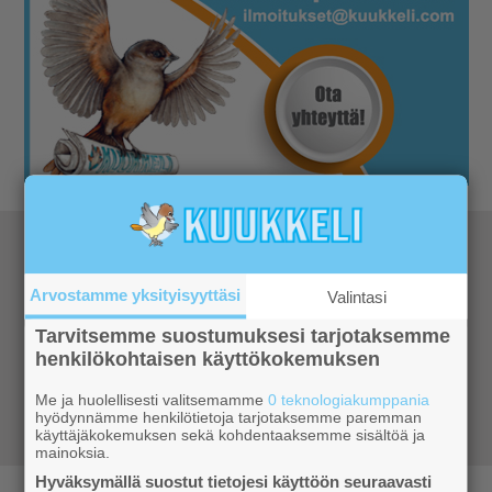
Katso kaikki retkeilyvinkit
Arvostamme yksityisyyttäsi
Valintasi
Retkivinkit
Tarvitsemme suostumuksesi tarjotaksemme
Katso mihin Ylläksellä ja
lähistöllä kannatta suunnata retkeilemään.
henkilökohtaisen käyttökokemuksen
Parhaat vinkit ja ohjeet jokaiselle
vuodenajalle
Me ja huolellisesti valitsemamme
0 teknologiakumppania
hyödynnämme henkilötietoja tarjotaksemme paremman
käyttäjäkokemuksen sekä kohdentaaksemme sisältöä ja
mainoksia.
Hyväksymällä suostut tietojesi käyttöön seuraavasti