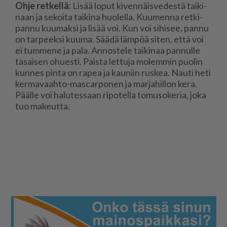
Oh­je ret­kel­lä:
Li­sää lo­put ki­ven­näis­ve­des­tä tai­ki­
naan ja se­koi­ta tai­ki­na huo­lel­la. Kuu­men­na ret­ki­
pan­nu kuu­mak­si ja li­sää voi. Kun voi si­hi­see, pan­nu
on tar­peek­si kuu­ma. Sää­dä läm­pöä si­ten, et­tä voi
ei tum­me­ne ja pala. An­nos­te­le tai­ki­naa pan­nul­le
ta­sai­sen ohu­es­ti. Pais­ta let­tu­ja mo­lem­min puo­lin
kun­nes pin­ta on ra­pea ja kau­niin rus­kea. Nau­ti heti
ker­ma­vaah­to-mas­car­po­nen ja mar­ja­hil­lon kera.
Pääl­le voi ha­lu­tes­saan ri­po­tel­la to­mu­so­ke­ria, joka
tuo ma­keut­ta.