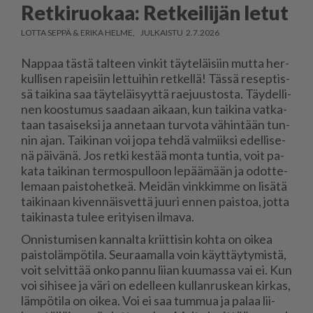
Retkiruokaa: Retkeilijän letut
LOTTA SEPPÄ & ERIKA HELME
2.7.2026
Nap­paa täs­tä tal­teen vin­kit täy­te­läi­siin mut­ta her­
kul­li­sen ra­pei­siin let­tui­hin ret­kel­lä! Täs­sä re­sep­tis­
sä tai­ki­na saa täy­te­läi­syyt­tä ra­e­juus­tos­ta. Täy­del­li­
nen koos­tu­mus saa­daan ai­kaan, kun tai­ki­na vat­ka­
taan ta­sai­sek­si ja an­ne­taan tur­vo­ta vä­hin­tään tun­
nin ajan. Tai­ki­nan voi jopa teh­dä val­miik­si edel­li­se­
nä päi­vä­nä. Jos ret­ki kes­tää mon­ta tun­tia, voit pa­
ka­ta tai­ki­nan ter­mos­pul­loon le­pää­mään ja odot­te­
le­maan pais­to­het­keä. Mei­dän vink­kim­me on li­sä­tä
tai­ki­naan ki­ven­näis­vet­tä juu­ri en­nen pais­toa, jot­ta
tai­ki­nas­ta tu­lee eri­tyi­sen il­ma­va.
On­nis­tu­mi­sen kan­nal­ta kriit­ti­sin koh­ta on oi­kea
pais­to­läm­pö­ti­la. Seu­raa­mal­la voin käyt­täy­ty­mis­tä,
voit sel­vit­tää on­ko pan­nu lii­an kuu­mas­sa vai ei. Kun
voi si­hi­see ja väri on edel­leen kul­lan­rus­ke­an kir­kas,
läm­pö­ti­la on oi­kea. Voi ei saa tum­mua ja pa­laa lii­