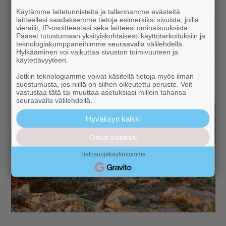
Käytämme laitetunnisteita ja tallennamme evästeitä
laitteellesi saadaksemme tietoja esimerkiksi sivuista, joilla
vierailit, IP-osoitteestasi sekä laitteesi ominaisuuksista.
Pääset tutustumaan yksityiskohtaisesti käyttötarkoituksiin ja
teknologiakumppaneihimme seuraavalla välilehdellä.
Hylkääminen voi vaikuttaa sivuston toimivuuteen ja
käytettävyyteen.
Jotkin teknologiamme voivat käsitellä tietoja myös ilman
suostumusta, jos niillä on siihen oikeutettu peruste. Voit
vastustaa tätä tai muuttaa asetuksiasi milloin tahansa
seuraavalla välilehdellä.
Hyväksyn kaikki
Omat valintani
Tietosuojakäytäntömme