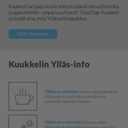
Kuukkeli tarjoaa sinulle aidosti paikallista uutisointia
ja ajanvietettä – ympärivuotisesti. Tilaa Digi-Kuukkeli
ja tiedät aina, mitä Ylläksellä tapahtuu.
Siirry tilaamaan
Kuukkelin Ylläs-info
Ylläksen palvelut
Katso miltä palveluita
Ylläksellä on auki tällä hetkellä, hae
palveluita sijainnin mukaan
Ylläksen retkivinkit
Katso mihin
Ylläksellä ja lähistöllä kannatta suunnata