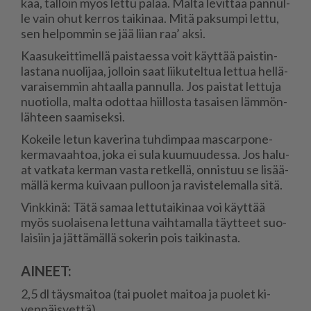
kaa, täl­löin myös let­tu pa­laa. Mal­ta le­vit­tää pan­nul­
le vain ohut ker­ros tai­ki­naa. Mitä pak­sum­pi let­tu,
sen hel­pom­min se jää lii­an raa’ ak­si.
Kaa­su­keit­ti­mel­lä pais­ta­es­sa voit käyt­tää pais­tin­
las­ta­na nuo­li­jaa, jol­loin saat lii­ku­tel­tua let­tua hel­lä­
va­rai­sem­min ah­taal­la pan­nul­la. Jos pais­tat let­tu­ja
nuo­ti­ol­la, mal­ta odot­taa hiil­los­ta ta­sai­sen läm­mön­
läh­teen saa­mi­sek­si.
Ko­kei­le le­tun ka­ve­ri­na tuh­dim­paa mas­car­po­ne-
ker­ma­vaah­toa, joka ei sula kuu­muu­des­sa. Jos ha­lu­
at vat­ka­ta ker­man vas­ta ret­kel­lä, on­nis­tuu se li­sää­
mäl­lä ker­ma kui­vaan pul­loon ja ra­vis­te­le­mal­la sitä.
Vink­ki­nä: Tätä sa­maa let­tu­tai­ki­naa voi käyt­tää
myös suo­lai­se­na let­tu­na vaih­ta­mal­la täyt­teet suo­
lai­siin ja jät­tä­mäl­lä so­ke­rin pois tai­ki­nas­ta.
AINEET:
2,5 dl täys­mai­toa (tai puo­let mai­toa ja puo­let ki­
ven­näis­vet­tä)