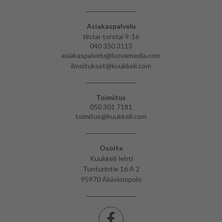
Asiakaspalvelu
tiistai-torstai 9-16
040 350 3113
asiakaspalvelu@luovamedia.com
ilmoitukset@kuukkeli.com
Toimitus
050 301 7181
toimitus@kuukkeli.com
Osoite
Kuukkeli-lehti
Tunturintie 16 A 2
95970 Äkäslompolo