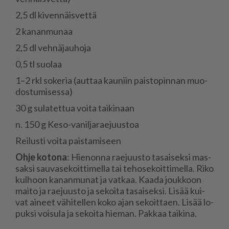
2,5 dl ki­ven­näis­vet­tä
2 ka­nan­mu­naa
2,5 dl veh­nä­jau­ho­ja
0,5 tl suo­laa
1–2 rkl so­ke­ria (aut­taa kau­niin pais­to­pin­nan muo­
dos­tu­mi­ses­sa)
30 g su­la­tet­tua voi­ta tai­ki­naan
n. 150 g Keso-va­nil­ja­ra­e­juus­toa
Rei­lus­ti voi­ta pais­ta­mi­seen
Oh­je ko­to­na
: Hie­non­na ra­e­juus­to ta­sai­sek­si mas­
sak­si sau­va­se­koit­ti­mel­la tai te­ho­se­koit­ti­mel­la. Riko
kul­hoon ka­nan­mu­nat ja vat­kaa. Kaa­da jouk­koon
mai­to ja ra­e­juus­to ja se­koi­ta ta­sai­sek­si. Li­sää kui­
vat ai­neet vä­hi­tel­len koko ajan se­koit­ta­en. Li­sää lo­
puk­si voi­su­la ja se­koi­ta hie­man. Pak­kaa tai­ki­na.