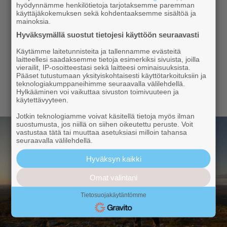
hyödynnämme henkilötietoja tarjotaksemme paremman
Voitto Tampereelle
käyttäjäkokemuksen sekä kohdentaaksemme sisältöä ja
mainoksia.
23.4.2026
Hyväksymällä suostut tietojesi käyttöön seuraavasti
Voitto Vaasaan
Käytämme laitetunnisteita ja tallennamme evästeitä
laitteellesi saadaksemme tietoja esimerkiksi sivuista, joilla
16.4.2026
vierailit, IP-osoitteestasi sekä laitteesi ominaisuuksista.
Pääset tutustumaan yksityiskohtaisesti käyttötarkoituksiin ja
teknologiakumppaneihimme seuraavalla välilehdellä.
Näytä lisää
Hylkääminen voi vaikuttaa sivuston toimivuuteen ja
käytettävyyteen.
Jotkin teknologiamme voivat käsitellä tietoja myös ilman
suostumusta, jos niillä on siihen oikeutettu peruste. Voit
vastustaa tätä tai muuttaa asetuksiasi milloin tahansa
seuraavalla välilehdellä.
Hyväksyn kaikki
Omat valintani
Tietosuojakäytäntömme