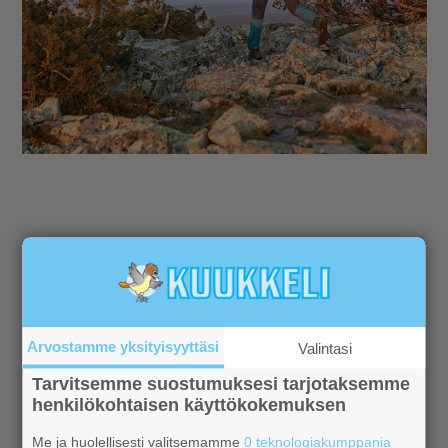
Aiheeseen liittyviä uutisia
Voitto Ouluun
6.8.2026
Arvostamme yksityisyyttäsi
Valintasi
Tarvitsemme suostumuksesi tarjotaksemme
Voitto Saloisiin
henkilökohtaisen käyttökokemuksen
4.6.2026
Me ja huolellisesti valitsemamme
0 teknologiakumppania