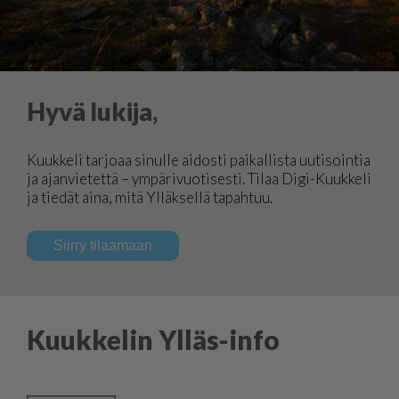
Hyvä lukija,
Kuukkeli tarjoaa sinulle aidosti paikallista uutisointia
ja ajanvietettä – ympärivuotisesti. Tilaa Digi-Kuukkeli
ja tiedät aina, mitä Ylläksellä tapahtuu.
Siirry tilaamaan
Kuukkelin Ylläs-info