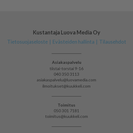
Kustantaja Luova Media Oy
Tietosuojaseloste
Evästeiden hallinta
Tilausehdot
Asiakaspalvelu
tiistai-torstai 9-16
040 350 3113
asiakaspalvelu@luovamedia.com
ilmoitukset@kuukkeli.com
Toimitus
050 301 7181
toimitus@kuukkeli.com