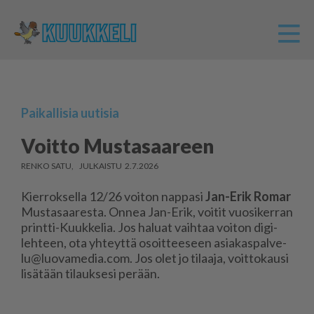
Paikallisia uutisia
Voitto Mustasaareen
RENKO SATU
2.7.2026
Kier­rok­sel­la 12/26 voi­ton nap­pa­si
Jan-Erik Ro­mar
Mus­ta­saa­res­ta. On­nea Jan-Erik, voi­tit vuo­si­ker­ran
print­ti-Kuuk­ke­lia. Jos ha­lu­at vaih­taa voi­ton di­gi­
leh­teen, ota yh­teyt­tä osoit­tee­seen asi­a­kas­pal­ve­
lu@luo­va­me­dia.com. Jos olet jo ti­laa­ja, voit­to­kau­si
li­sä­tään ti­lauk­se­si pe­rään.