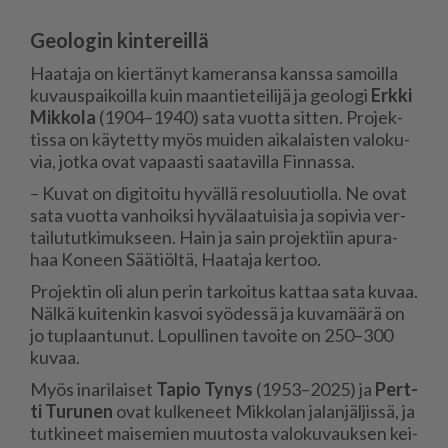
Geologin kintereillä
Haa­ta­ja on kier­tä­nyt ka­me­ran­sa kans­sa sa­moil­la
ku­vaus­pai­koil­la kuin maan­tie­tei­li­jä ja ge­o­lo­gi
Erk­ki
Mik­ko­la
(1904–1940) sata vuot­ta sit­ten. Pro­jek­
tis­sa on käy­tet­ty myös mui­den ai­ka­lais­ten va­lo­ku­
via, jot­ka ovat va­paas­ti saa­ta­vil­la Fin­nas­sa.
– Ku­vat on di­gi­toi­tu hy­väl­lä re­so­luu­ti­ol­la. Ne ovat
sata vuot­ta van­hoik­si hy­vä­laa­tui­sia ja so­pi­via ver­
tai­lu­tut­ki­muk­seen. Hain ja sain pro­jek­tiin apu­ra­
haa Ko­neen Sää­ti­öl­tä, Haa­ta­ja ker­too.
Pro­jek­tin oli alun pe­rin tar­koi­tus kat­taa sata ku­vaa.
Näl­kä kui­ten­kin kas­voi syö­des­sä ja ku­va­mää­rä on
jo tup­laan­tu­nut. Lo­pul­li­nen ta­voi­te on 250–300
ku­vaa.
Myös ina­ri­lai­set
Ta­pio Ty­nys
(1953–2025) ja
Pert­
ti Tu­ru­nen
ovat kul­ke­neet Mik­ko­lan ja­lan­jäl­jis­sä, ja
tut­ki­neet mai­se­mien muu­tos­ta va­lo­ku­vauk­sen kei­