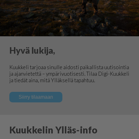
Hyvä lukija,
Kuukkeli tarjoaa sinulle aidosti paikallista uutisointia
ja ajanvietettä – ympärivuotisesti. Tilaa Digi-Kuukkeli
ja tiedät aina, mitä Ylläksellä tapahtuu.
Siirry tilaamaan
Kuukkelin Ylläs-info