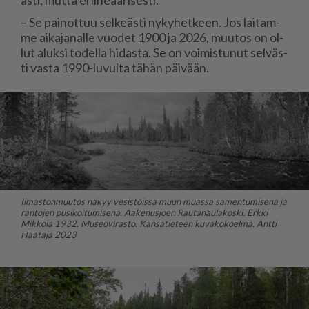
– Se pai­not­tuu sel­ke­äs­ti ny­ky­het­keen. Jos lai­tam­
me ai­ka­ja­nal­le vuo­det 1900 ja 2026, muu­tos on ol­
lut aluk­si to­del­la hi­das­ta. Se on voi­mis­tu­nut sel­väs­
ti vas­ta 1990-lu­vul­ta tä­hän päi­vään.
Ilmastonmuutos näkyy vesistöissä muun muassa samentumisena ja
rantojen pusikoitumisena. Aakenusjoen Rautanaulakoski. Erkki
Mikkola 1932. Museovirasto. Kansatieteen kuvakokoelma. Antti
Haataja 2023