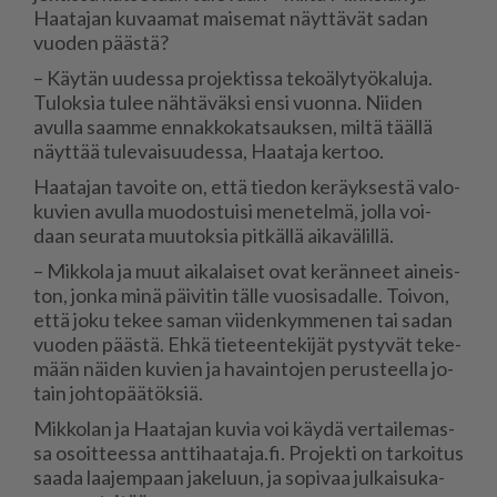
Haa­ta­jan ku­vaa­mat mai­se­mat näyt­tä­vät sa­dan
vuo­den pääs­tä?
– Käy­tän uu­des­sa pro­jek­tis­sa te­ko­ä­ly­työ­ka­lu­ja.
Tu­lok­sia tu­lee näh­tä­väk­si en­si vuon­na. Nii­den
avul­la saam­me en­nak­ko­kat­sauk­sen, mil­tä tääl­lä
näyt­tää tu­le­vai­suu­des­sa, Haa­ta­ja ker­too.
Haa­ta­jan ta­voi­te on, et­tä tie­don ke­räyk­ses­tä va­lo­
ku­vien avul­la muo­dos­tui­si me­ne­tel­mä, jol­la voi­
daan seu­ra­ta muu­tok­sia pit­käl­lä ai­ka­vä­lil­lä.
– Mik­ko­la ja muut ai­ka­lai­set ovat ke­rän­neet ai­neis­
ton, jon­ka minä päi­vi­tin täl­le vuo­si­sa­dal­le. Toi­von,
et­tä joku te­kee sa­man vii­den­kym­me­nen tai sa­dan
vuo­den pääs­tä. Eh­kä tie­teen­te­ki­jät pys­ty­vät te­ke­
mään näi­den ku­vien ja ha­vain­to­jen pe­rus­teel­la jo­
tain joh­to­pää­tök­siä.
Mik­ko­lan ja Haa­ta­jan ku­via voi käy­dä ver­tai­le­mas­
sa osoit­tees­sa ant­ti­haa­ta­ja.fi. Pro­jek­ti on tar­koi­tus
saa­da laa­jem­paan ja­ke­luun, ja so­pi­vaa jul­kai­su­ka­