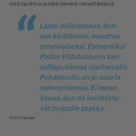
mitä ta­pah­tuu ja mitä olem­me me­net­tä­mäs­sä.
Lap­pi sel­lai­se­naan, kun
sen kä­si­täm­me, muut­tuu
toi­sen­lai­sek­si. Esi­mer­kik­si
Pal­las-Yl­läs­tun­tu­rin kan­
sal­lis­puis­tos­sa si­jait­se­val­la
Py­hä­ke­rol­la on jo nuo­ria
män­nyn­tai­mia. Ei mene
kau­aa, kun ne le­vit­täy­ty­
vät hui­pul­le saak­ka.
Ant­ti Haa­ta­ja