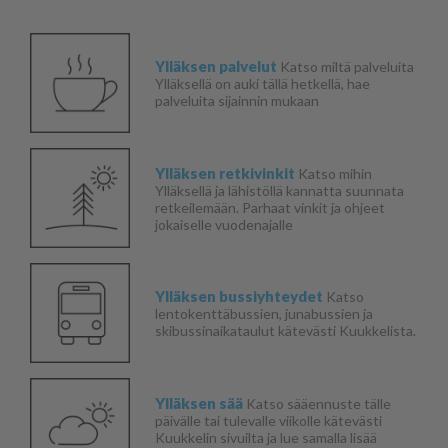
Ylläksen palvelut
Katso miltä palveluita
Ylläksellä on auki tällä hetkellä, hae
palveluita sijainnin mukaan
Ylläksen retkivinkit
Katso mihin
Ylläksellä ja lähistöllä kannatta suunnata
retkeilemään. Parhaat vinkit ja ohjeet
jokaiselle vuodenajalle
Ylläksen bussiyhteydet
Katso
lentokenttäbussien, junabussien ja
skibussinaikataulut kätevästi Kuukkelista.
Ylläksen sää
Katso sääennuste tälle
päivälle tai tulevalle viikolle kätevästi
Kuukkelin sivuilta ja lue samalla lisää