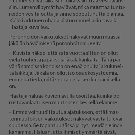
– Lu­met su­li­vat ai­kai­sin, mikä vai­kut­taa ve­si­ba­lans­
siin. Lu­men­vii­py­mät hä­vi­ä­vät, mikä muut­taa tun­tu­
rei­den ve­si­ta­lout­ta ja sin­ne so­peu­tu­nut­ta elä­mää.
Kaik­ki ark­ti­nen uha­na­lais­tuu mo­nel­la­kin ta­val­la,
Haa­ta­ja ku­vai­lee.
Po­ron­hoi­don vai­ku­tuk­set nä­ky­vät muun mu­as­sa
jä­kä­län hä­vi­ä­mi­se­nä po­ron­hoi­to­a­lu­eel­ta.
– Ku­vis­ta nä­kee, et­tä sata vuot­ta sit­ten on ol­lut
vie­lä tuu­hei­ta ja pak­su­ja jä­kä­lä­kan­kai­ta. Tänä päi­
vä­nä sa­mois­sa koh­dis­sa on enää ohui­ta ja ku­lu­nei­
ta laik­ku­ja. Jä­kä­lä on ol­lut iso osa eko­sys­tee­miä,
em­me­kä tie­dä, mitä seu­rauk­sia sen ka­to­a­mi­sel­la
on.
Haa­ta­ja ha­lu­aa ku­vien avul­la osoit­taa, kuin­ka pe­
rus­ta­van­laa­tui­sen muu­tok­sen kes­kel­lä eläm­me.
– Em­me voi tuu­dit­tau­tua aja­tuk­seen, et­tä il­mas­
ton­muu­tok­sen vai­ku­tuk­set nä­ky­vät vas­ta tu­le­vai­
suu­des­sa. Se ta­pah­tuu täs­sä ja nyt, mei­dän eli­nai­
ka­nam­me. Ha­lu­an, et­tä ih­mi­set ym­mär­täi­si­vät,