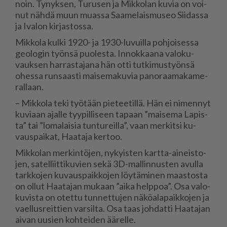
noin. Ty­nyk­sen, Tu­ru­sen ja Mik­ko­lan ku­via on voi­
nut näh­dä muun mu­as­sa Saa­me­lais­mu­seo Sii­das­sa
ja Iva­lon kir­jas­tos­sa.
Mik­ko­la kul­ki 1920- ja 1930-lu­vuil­la poh­joi­ses­sa
ge­o­lo­gin työn­sä puo­les­ta. In­nok­kaa­na va­lo­ku­
vauk­sen har­ras­ta­ja­na hän ot­ti tut­ki­mus­työn­sä
ohes­sa run­saas­ti mai­se­ma­ku­via pa­no­raa­ma­ka­me­
ral­laan.
– Mik­ko­la teki työ­tään pie­tee­til­lä. Hän ei ni­men­nyt
ku­vi­aan ajal­le tyy­pil­li­seen ta­paan ”mai­se­ma La­pis­
ta” tai ”lo­ma­lai­sia tun­tu­reil­la”, vaan mer­kit­si ku­
vaus­pai­kat, Haa­ta­ja ker­too.
Mik­ko­lan mer­kin­tö­jen, ny­kyis­ten kart­ta-ai­neis­to­
jen, sa­tel­liit­ti­ku­vien sekä 3D-mal­lin­nus­ten avul­la
tark­ko­jen ku­vaus­paik­ko­jen löy­tä­mi­nen maas­tos­ta
on ol­lut Haa­ta­jan mu­kaan ”ai­ka help­poa”. Osa va­lo­
ku­vis­ta on otet­tu tun­net­tu­jen nä­kö­a­la­paik­ko­jen ja
va­el­lus­reit­tien var­sil­ta. Osa taas joh­dat­ti Haa­ta­jan
ai­van uu­sien koh­tei­den ää­rel­le.