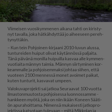
Vii­mei­sen vuo­si­kym­me­nen ai­ka­na tah­ti on ki­ris­ty­
nyt ta­val­la, joka hät­käh­dyt­tää jo ai­hee­seen pe­reh­
ty­nyt­tä­kin.
– Kun tein Poh­joi­nen-kir­jaa­ni 2010-lu­vun alus­sa,
tun­tu­rei­den hui­put oli­vat käy­tän­nös­sä pal­jai­ta.
Tänä päi­vä­nä mo­nil­la hui­puil­la kas­vaa al­le kym­men­
vuo­ti­ai­ta män­nyn tai­mia. Män­nyn siir­ty­mi­nen kor­
ke­am­mal­le ja poh­joi­sem­mak­si joh­taa sii­hen, et­tä
vuo­teen 2100 men­nes­sä mo­net avoi­met pai­kat,
ku­ten tun­tu­rit, kas­va­vat um­peen.
Va­lo­ku­vap­ro­jek­ti sai jat­koa Seu­raa­vat 100 vuot­ta
il­mas­ton­muu­tos­ta poh­joi­ses­sa luon­nos­sam­me -
hank­keen myö­tä, joka on niin ikään Ko­neen Sää­ti­
ön apu­ra­hoit­ta­ma. Ni­men­sä mu­kai­ses­ti jat­kop­ro­
jek­tis­sa kat­so­taan tu­le­vaan – mil­tä Mik­ko­lan ja