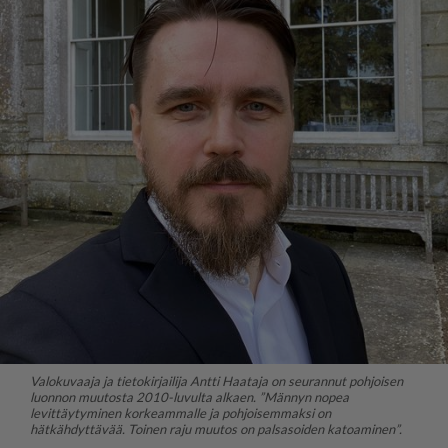
Valokuvaaja ja tietokirjailija Antti Haataja on seurannut pohjoisen
luonnon muutosta 2010-luvulta alkaen. ”Männyn nopea
levittäytyminen korkeammalle ja pohjoisemmaksi on
hätkähdyttävää. Toinen raju muutos on palsasoiden katoaminen”.