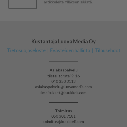
artikkeleita Ylläksen säästä.
Kustantaja Luova Media Oy
Tietosuojaseloste
Evästeiden hallinta
Tilausehdot
Asiakaspalvelu
tiistai-torstai 9-16
040 350 3113
asiakaspalvelu@luovamedia.com
ilmoitukset@kuukkeli.com
Toimitus
050 301 7181
toimitus@kuukkeli.com