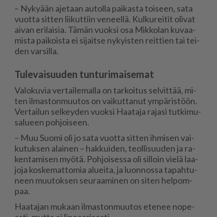
– Ny­ky­ään aje­taan au­tol­la pai­kas­ta toi­seen, sata
vuot­ta sit­ten lii­kut­tiin ve­neel­lä. Kul­ku­rei­tit oli­vat
ai­van eri­lai­sia. Tä­män vuok­si osa Mik­ko­lan ku­vaa­
mis­ta pai­kois­ta ei si­jait­se ny­kyis­ten reit­tien tai tei­
den var­sil­la.
Tulevaisuuden tunturimaisemat
Va­lo­ku­via ver­tai­le­mal­la on tar­koi­tus sel­vit­tää, mi­
ten il­mas­ton­muu­tos on vai­kut­ta­nut ym­pä­ris­töön.
Ver­tai­lun sel­key­den vuok­si Haa­ta­ja ra­ja­si tut­ki­mu­
sa­lu­een poh­joi­seen.
– Muu Suo­mi oli jo sata vuot­ta sit­ten ih­mi­sen vai­
ku­tuk­sen alai­nen – hak­kui­den, te­ol­li­suu­den ja ra­
ken­ta­mi­sen myö­tä. Poh­joi­ses­sa oli sil­loin vie­lä laa­
jo­ja kos­ke­mat­to­mia alu­ei­ta, ja luon­nos­sa ta­pah­tu­
neen muu­tok­sen seu­raa­mi­nen on si­ten hel­pom­
paa.
Haa­ta­jan mu­kaan il­mas­ton­muu­tos ete­nee no­pe­
as­ti, mut­ta ei li­ne­aa­ri­ses­ti.