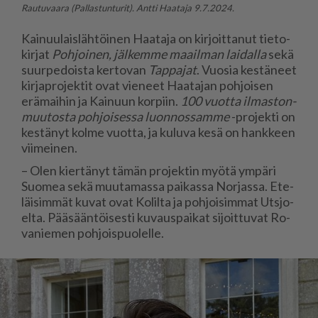
Rautuvaara (Pallastunturit). Antti Haataja 9.7.2024.
Kai­nuu­lais­läh­töi­nen Haa­ta­ja on kir­joit­ta­nut tie­to­
kir­jat
Poh­joi­nen, jäl­kem­me maa­il­man lai­dal­la
sekä
suur­pe­dois­ta ker­to­van
Tap­pa­jat
. Vuo­sia kes­tä­neet
kir­jap­ro­jek­tit ovat vie­neet Haa­ta­jan poh­joi­sen
erä­mai­hin ja Kai­nuun kor­piin.
100 vuot­ta il­mas­ton­
muu­tos­ta poh­joi­ses­sa luon­nos­sam­me
-pro­jek­ti on
kes­tä­nyt kol­me vuot­ta, ja ku­lu­va kesä on hank­keen
vii­mei­nen.
– Olen kier­tä­nyt tä­män pro­jek­tin myö­tä ym­pä­ri
Suo­mea sekä muu­ta­mas­sa pai­kas­sa Nor­jas­sa. Ete­
läi­sim­mät ku­vat ovat Ko­lil­ta ja poh­joi­sim­mat Uts­jo­
el­ta. Pää­sään­töi­ses­ti ku­vaus­pai­kat si­joit­tu­vat Ro­
va­nie­men poh­jois­puo­lel­le.