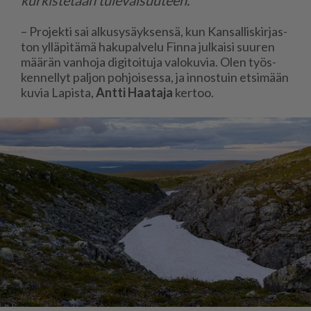
– Pro­jek­ti sai al­ku­sy­säyk­sen­sä, kun Kan­sal­lis­kir­jas­
ton yl­lä­pi­tä­mä ha­ku­pal­ve­lu Fin­na jul­kai­si suu­ren
mää­rän van­ho­ja di­gi­toi­tu­ja va­lo­ku­via. Olen työs­
ken­nel­lyt pal­jon poh­joi­ses­sa, ja in­nos­tuin et­si­mään
ku­via La­pis­ta,
Ant­ti Haa­ta­ja
ker­too.