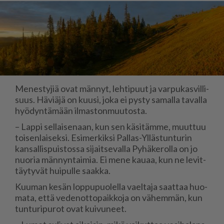
Me­nes­ty­jiä ovat män­nyt, leh­ti­puut ja var­pu­kas­vil­li­
suus. Hä­vi­ä­jä on kuu­si, joka ei pys­ty sa­mal­la ta­val­la
hyö­dyn­tä­mään il­mas­ton­muu­tos­ta.
– Lap­pi sel­lai­se­naan, kun sen kä­si­täm­me, muut­tuu
toi­sen­lai­sek­si. Esi­mer­kik­si Pal­las-Yl­läs­tun­tu­rin
kan­sal­lis­puis­tos­sa si­jait­se­val­la Py­hä­ke­rol­la on jo
nuo­ria män­nyn­tai­mia. Ei mene kau­aa, kun ne le­vit­
täy­ty­vät hui­pul­le saak­ka.
Kuu­man ke­sän lop­pu­puo­lel­la va­el­ta­ja saat­taa huo­
ma­ta, et­tä ve­de­not­to­paik­ko­ja on vä­hem­män, kun
tun­tu­ri­pu­rot ovat kui­vu­neet.