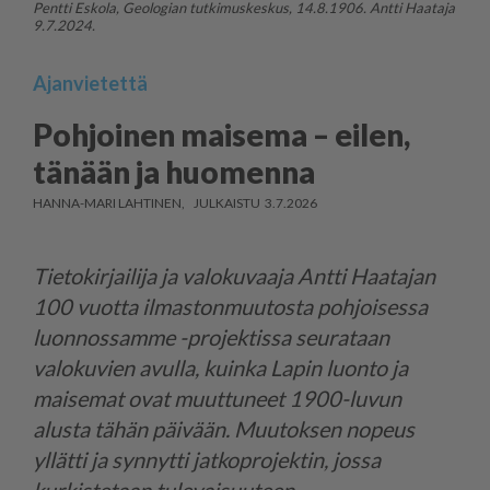
Pentti Eskola, Geologian tutkimuskeskus, 14.8.1906. Antti Haataja
9.7.2024.
Ajanvietettä
Pohjoinen maisema – eilen,
tänään ja huomenna
HANNA-MARI LAHTINEN
3.7.2026
Tietokirjailija ja valokuvaaja Antti Haatajan
100 vuotta ilmastonmuutosta pohjoisessa
luonnossamme -projektissa seurataan
valokuvien avulla, kuinka Lapin luonto ja
maisemat ovat muuttuneet 1900-luvun
alusta tähän päivään. Muutoksen nopeus
yllätti ja synnytti jatkoprojektin, jossa
kurkistetaan tulevaisuuteen.