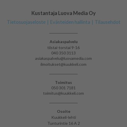
Kustantaja Luova Media Oy
Tietosuojaseloste
Evästeiden hallinta
Tilausehdot
Asiakaspalvelu
tiistai-torstai 9-16
040 350 3113
asiakaspalvelu@luovamedia.com
ilmoitukset@kuukkeli.com
Toimitus
050 301 7181
toimitus@kuukkeli.com
Osoite
Kuukkeli-lehti
Tunturintie 16 A 2