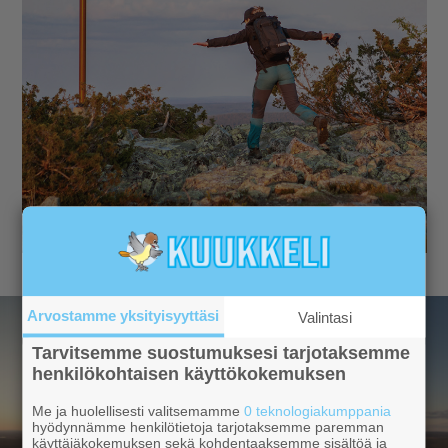
Arvostamme yksityisyyttäsi
Valintasi
Tarvitsemme suostumuksesi tarjotaksemme
henkilökohtaisen käyttökokemuksen
Me ja huolellisesti valitsemamme
0 teknologiakumppania
hyödynnämme henkilötietoja tarjotaksemme paremman
käyttäjäkokemuksen sekä kohdentaaksemme sisältöä ja