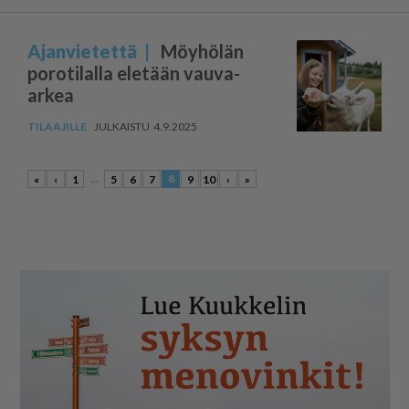
Ajanvietettä
Möyhölän
porotilalla eletään vauva-
arkea
4.9.2025
...
8
«
‹
1
5
6
7
9
10
›
»