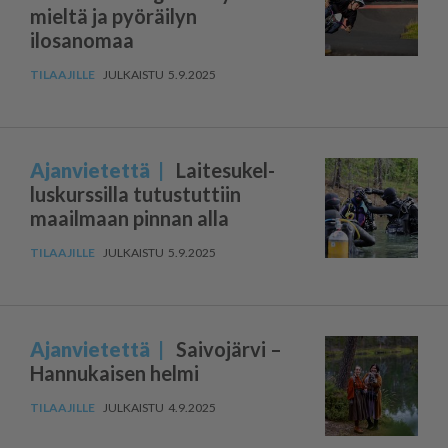
mieltä ja pyöräilyn
ilosanomaa
5.9.2025
Ajanvietettä
Laitesu­kel­
lus­kurssilla tutustuttiin
maailmaan pinnan alla
5.9.2025
Ajanvietettä
Saivojärvi –
Hannukaisen helmi
4.9.2025