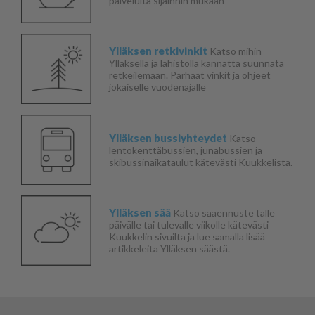
palveluita sijainnin mukaan
Ylläksen retkivinkit
Katso mihin
Ylläksellä ja lähistöllä kannatta suunnata
retkeilemään. Parhaat vinkit ja ohjeet
jokaiselle vuodenajalle
Ylläksen bussiyhteydet
Katso
lentokenttäbussien, junabussien ja
skibussinaikataulut kätevästi Kuukkelista.
Ylläksen sää
Katso sääennuste tälle
päivälle tai tulevalle viikolle kätevästi
Kuukkelin sivuilta ja lue samalla lisää
artikkeleita Ylläksen säästä.