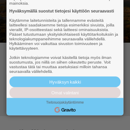
mainoksia.
Hyväksymällä suostut tietojesi käyttöön seuraavasti
Käytämme laitetunnisteita ja tallennamme evästeitä
laitteellesi saadaksemme tietoja esimerkiksi sivuista, joilla
vierailit, IP-osoitteestasi sekä laitteesi ominaisuuksista.
Pääset tutustumaan yksityiskohtaisesti käyttötarkoituksiin ja
teknologiakumppaneihimme seuraavalla välilehdellä.
Hylkääminen voi vaikuttaa sivuston toimivuuteen ja
käytettävyyteen.
Hyvä lukija,
Jotkin teknologiamme voivat käsitellä tietoja myös ilman
suostumusta, jos niillä on siihen oikeutettu peruste. Voit
vastustaa tätä tai muuttaa asetuksiasi milloin tahansa
Kuukkeli tarjoaa sinulle aidosti paikallista uutisointia
seuraavalla välilehdellä.
ja ajanvietettä – ympärivuotisesti. Tilaa Digi-Kuukkeli
Hyväksyn kaikki
ja tiedät aina, mitä Ylläksellä tapahtuu.
Omat valintani
Siirry tilaamaan
Tietosuojakäytäntömme