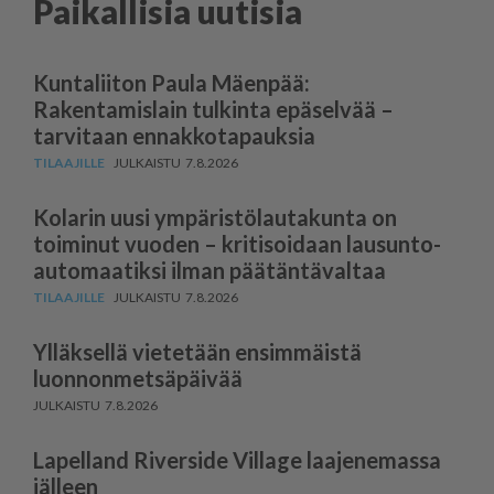
Paikallisia uutisia
Kuntaliiton Paula Mäenpää:
Rakentamislain tulkinta epäselvää –
tarvitaan ennakkotapauksia
7.8.2026
Kolarin uusi ympäris­tö­lau­takunta on
toiminut vuoden – kritisoidaan lausun­to­
au­to­maatiksi ilman päätäntävaltaa
7.8.2026
Ylläksellä vietetään ensimmäistä
luonnonmetsäpäivää
7.8.2026
Lapelland Riverside Village laajenemassa
jälleen