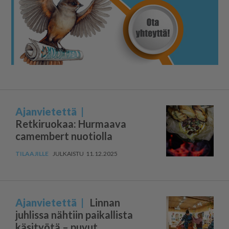
Ajanvietettä
Retkiruokaa: Hurmaava
camembert nuotiolla
11.12.2025
Ajanvietettä
Linnan
juhlissa nähtiin paikallista
käsityötä – puvut