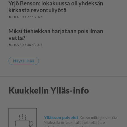
Yrjö Benson: lokakuussa oli yhdeksän
kirkasta revontuliyötä
7.11.2025
Miksi tiehiekkaa harjataan pois ilman
vettä?
30.5.2025
Näytä lisää
Kuukkelin Ylläs-info
Ylläksen palvelut
Katso miltä palveluita
Ylläksellä on auki tällä hetkellä, hae