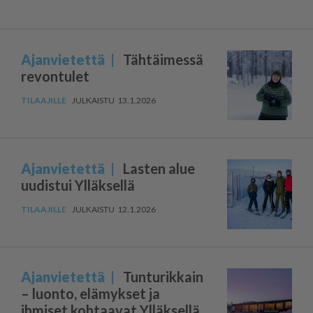
Ajanvietettä
Tähtäimessä
revontulet
13.1.2026
Ajanvietettä
Lasten alue
uudistui Ylläksellä
12.1.2026
Ajanvietettä
Tunturikkain
– luonto, elämykset ja
ihmiset kohtaavat Ylläksellä