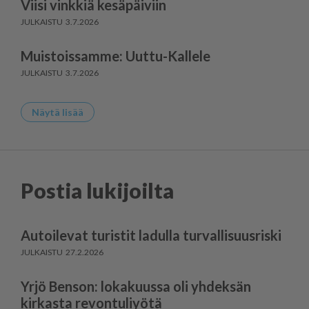
Viisi vinkkiä kesäpäiviin
3.7.2026
Muistoissamme: Uuttu-Kallele
3.7.2026
Näytä lisää
Postia lukijoilta
Autoilevat turistit ladulla turvallisuusriski
27.2.2026
Yrjö Benson: lokakuussa oli yhdeksän
kirkasta revontuliyötä