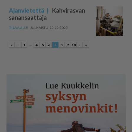
Ajanvietettä
Kahvirasvan
sanansaattaja
12.12.2025
...
7
«
‹
1
4
5
6
8
9
10
›
»