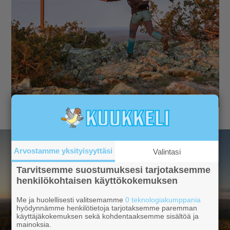
Arvostamme yksityisyyttäsi
Valintasi
Tarvitsemme suostumuksesi tarjotaksemme
henkilökohtaisen käyttökokemuksen
Me ja huolellisesti valitsemamme
0 teknologiakumppania
hyödynnämme henkilötietoja tarjotaksemme paremman
käyttäjäkokemuksen sekä kohdentaaksemme sisältöä ja
mainoksia.