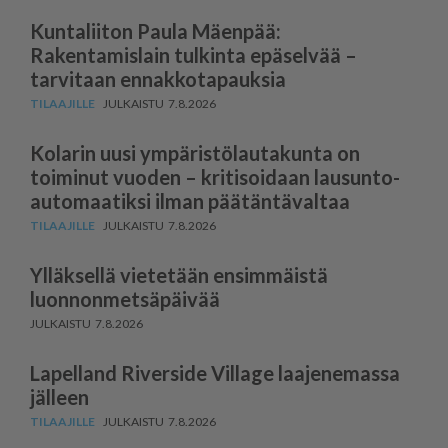
Kuntaliiton Paula Mäenpää:
Rakentamislain tulkinta epäselvää –
tarvitaan ennakkotapauksia
7.8.2026
Kolarin uusi ympäris­tö­lau­takunta on
toiminut vuoden – kritisoidaan lausun­to­
au­to­maatiksi ilman päätäntävaltaa
7.8.2026
Ylläksellä vietetään ensimmäistä
luonnonmetsäpäivää
7.8.2026
Lapelland Riverside Village laajenemassa
jälleen
7.8.2026