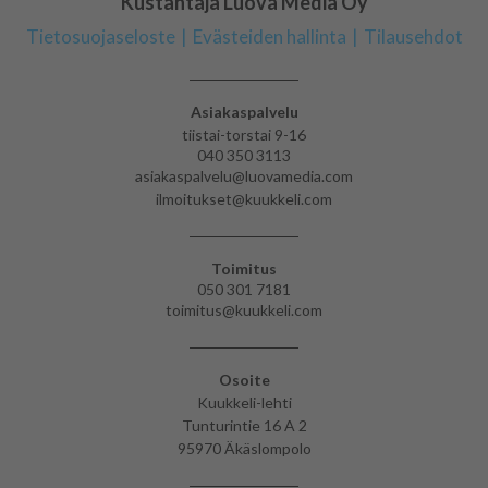
Kustantaja Luova Media Oy
Tietosuojaseloste
Evästeiden hallinta
Tilausehdot
Asiakaspalvelu
tiistai-torstai 9-16
040 350 3113
asiakaspalvelu@luovamedia.com
ilmoitukset@kuukkeli.com
Toimitus
050 301 7181
toimitus@kuukkeli.com
Osoite
Kuukkeli-lehti
Tunturintie 16 A 2
95970 Äkäslompolo