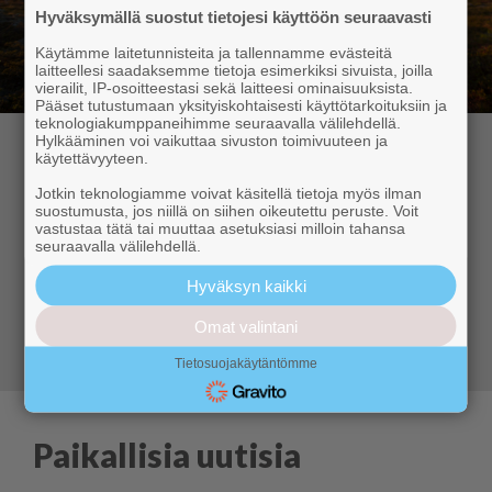
Hyväksymällä suostut tietojesi käyttöön seuraavasti
Käytämme laitetunnisteita ja tallennamme evästeitä
laitteellesi saadaksemme tietoja esimerkiksi sivuista, joilla
vierailit, IP-osoitteestasi sekä laitteesi ominaisuuksista.
Pääset tutustumaan yksityiskohtaisesti käyttötarkoituksiin ja
teknologiakumppaneihimme seuraavalla välilehdellä.
Hylkääminen voi vaikuttaa sivuston toimivuuteen ja
Hyvä lukija,
käytettävyyteen.
Jotkin teknologiamme voivat käsitellä tietoja myös ilman
suostumusta, jos niillä on siihen oikeutettu peruste. Voit
Kuukkeli tarjoaa sinulle aidosti paikallista uutisointia
vastustaa tätä tai muuttaa asetuksiasi milloin tahansa
ja ajanvietettä – ympärivuotisesti. Tilaa Digi-Kuukkeli
seuraavalla välilehdellä.
ja tiedät aina, mitä Ylläksellä tapahtuu.
Hyväksyn kaikki
Omat valintani
Siirry tilaamaan
Tietosuojakäytäntömme
Paikallisia uutisia