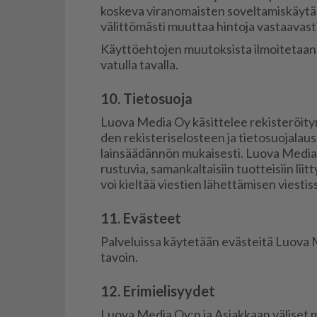
kos­ke­va vi­ra­no­mais­ten so­vel­ta­mis­käy
vä­lit­tö­mäs­ti muut­taa hin­to­ja vas­taa­vas­t
Käyt­tö­eh­to­jen muu­tok­sis­ta il­moi­te­taa
va­tul­la ta­val­la.
10. Tietosuoja
Luo­va Me­dia Oy kä­sit­te­lee re­kis­te­röi­ty­n
den re­kis­te­ri­se­los­teen ja tie­to­suo­ja­la
lain­sää­dän­nön mu­kai­ses­ti. Luo­va Me­dia 
rus­tu­via, sa­man­kal­tai­siin tuot­tei­siin liit­t
voi kiel­tää vies­tien lä­het­tä­mi­sen vies­tis
11. Evästeet
Pal­ve­luis­sa käy­te­tään eväs­tei­tä Luo­va
ta­voin.
12. Erimielisyydet
Luo­va Me­dia Oy:n ja Asi­ak­kaan vä­li­set mah