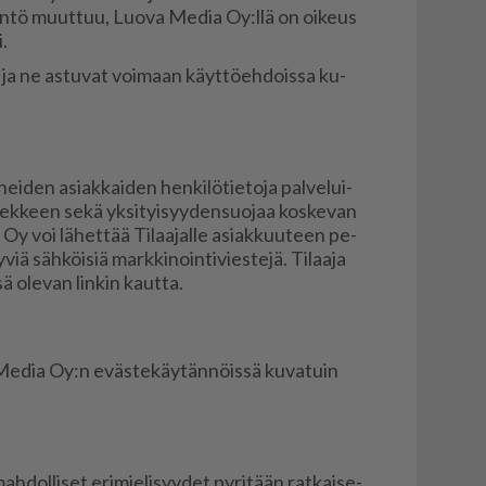
­tän­tö muut­tuu, Luo­va Me­dia Oy:llä on oi­keus
i.
n ja ne as­tu­vat voi­maan käyt­tö­eh­dois­sa ku­
ei­den asi­ak­kai­den hen­ki­lö­tie­to­ja pal­ve­lui­
u­sek­keen sekä yk­si­tyi­syy­den­suo­jaa kos­ke­van
Oy voi lä­het­tää Ti­laa­jal­le asi­ak­kuu­teen pe­
y­viä säh­köi­siä mark­ki­noin­ti­vies­te­jä. Ti­laa­ja
­sä ole­van lin­kin kaut­ta.
 Me­dia Oy:n eväs­te­käy­tän­nöis­sä ku­va­tuin
­dol­li­set eri­mie­li­syy­det py­ri­tään rat­kai­se­