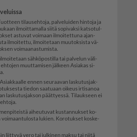
veluissa
teen ti­lau­seh­to­ja, pal­ve­lui­den hin­to­ja ja
kaan il­moit­ta­mal­la sii­tä so­pi­vak­si kat­so­tul­
ok­set as­tu­vat voi­maan il­moi­tet­tu­na ajan­
u­ta il­moi­tet­tu, il­moi­te­taan muu­tok­sis­ta vä­
k­sen voi­maa­nas­tu­mis­ta.
l­moi­te­taan säh­kö­pos­til­la tai pal­ve­lun vä­li­
ä eh­to­jen muut­ta­mi­sen jäl­keen Asi­a­kas si­
a.
n Asi­ak­kaal­le en­nen seu­raa­van las­ku­tus­jak­
o­tuk­ses­ta tie­don saa­tu­aan oi­keus ir­ti­sa­noa
an las­ku­tus­jak­son päät­ty­es­sä. Ti­lauk­seen ei
eh­to­ja.
i­men­pi­teis­tä ai­heu­tu­vat kus­tan­nuk­set ko­
n voi­maan­tu­los­ta lu­kien. Ko­ro­tuk­set kos­ke­
in liit­ty­vä vero tai jul­ki­nen mak­su tai nii­tä