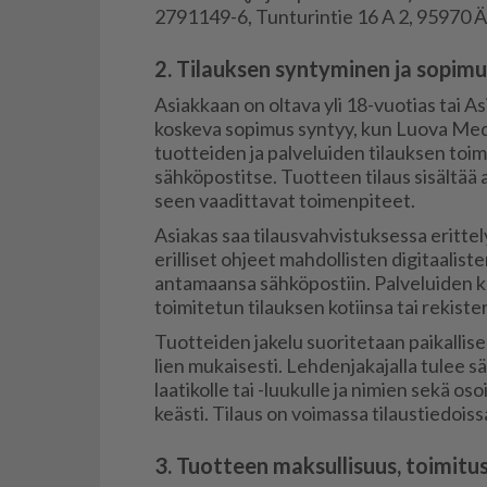
2791149-6, Tun­tu­rin­tie 16 A 2, 95970 Äk
2. Tilauksen syntyminen ja sopim
Asi­ak­kaan on ol­ta­va yli 18-vuo­ti­as tai Asi
kos­ke­va so­pi­mus syn­tyy, kun Luo­va Me­d
tuot­tei­den ja pal­ve­lui­den ti­lauk­sen toi­mi
säh­kö­pos­tit­se. Tuot­teen ti­laus si­säl­tää 
seen vaa­dit­ta­vat toi­men­pi­teet.
Asi­a­kas saa ti­laus­vah­vis­tuk­ses­sa erit­te­
eril­li­set oh­jeet mah­dol­lis­ten di­gi­taa­lis­
an­ta­maan­sa säh­kö­pos­tiin. Pal­ve­lui­den k
toi­mi­te­tun ti­lauk­sen ko­tiin­sa tai re­kis­te­
Tuot­tei­den ja­ke­lu suo­ri­te­taan pai­kal­li­se
lien mu­kai­ses­ti. Leh­den­ja­ka­jal­la tu­lee s
laa­ti­kol­le tai -luu­kul­le ja ni­mien sekä oso
ke­äs­ti. Ti­laus on voi­mas­sa ti­laus­tie­dois­
3. Tuotteen maksullisuus, toimitus