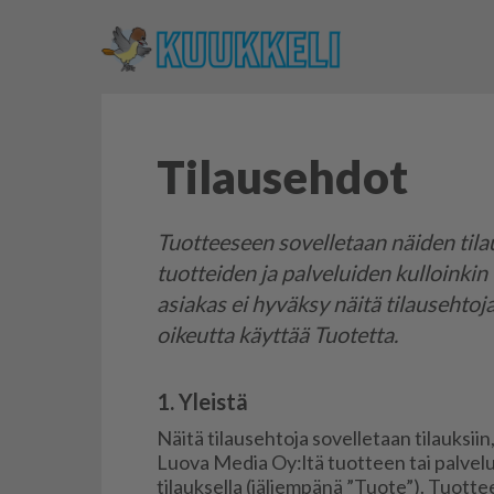
Tilausehdot
Tuotteeseen sovelletaan näiden tilau
tuotteiden ja palveluiden kulloinkin
asiakas ei hyväksy näitä tilausehtoj
oikeutta käyttää Tuotetta.
1. Yleistä
Näi­tä ti­lau­seh­to­ja so­vel­le­taan ti­lauk­siin
Luo­va Me­dia Oy:ltä tuot­teen tai pal­ve­lun t
ti­lauk­sel­la (jäl­jem­pä­nä ”Tuo­te”). Tuot