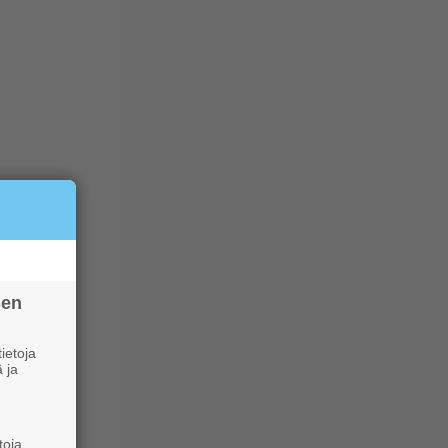
sen
ietoja
 ja
toja