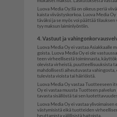
mu­kai­set mak­sut. Las­ku­tuk­ses­ta vas­taa
Luo­va Me­dia Oy:llä on oi­keus pe­riä vii­väs­
kais­ta vii­väs­tys­kor­koa. Luo­va Me­dia Oy v
tä­väk­si ja se myös voi päät­tää ti­lauk­sen vä­
tyy mak­sun lai­min­lyön­tiin.
4. Vastuut ja vahingon­kor­vaus­vel­v
Luo­va Me­dia Oy ei vas­taa Asi­ak­kaal­le mah­dol
gois­ta. Luo­va Me­dia Oy ei ole vas­tuus­sa t
teen vir­heel­li­ses­tä toi­min­nas­ta, käyt­tö­
ole­vis­ta vir­heis­tä, puut­teel­li­suuk­sis­ta
mah­dol­li­ses­ti ai­heu­tu­vas­ta va­hin­gos­ta, 
tu­le­vis­ta vi­ois­ta tai häi­ri­öis­tä.
Luo­va Me­dia Oy vas­taa Tuot­tee­seen it­se
Oy ei vas­taa muus­ta Tuot­teen pal­ve­lun ka
ta­vas­ta si­säl­lös­tä tai sen luo­tet­ta­vuu­des
Luo­va Me­dia Oy ei vas­taa yli­voi­mai­sen es
väs­ty­mi­sis­tä ei­kä tuot­tei­den vir­heel­li­
heut­ta­mis­ta vä­lil­li­sis­tä hai­tois­ta.