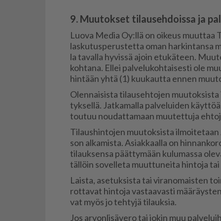
9. Muutokset tilausehdoissa ja pal
Luo­va Me­dia Oy:llä on oi­keus muut­taa Tuot­
las­ku­tus­pe­rus­tet­ta oman har­kin­tan­sa mu­
la ta­val­la hy­vis­sä ajoin etu­kä­teen. Muu­t
koh­ta­na. El­lei pal­ve­lu­koh­tai­ses­ti ole mu
hin­tään yh­tä (1) kuu­kaut­ta en­nen muu­to
Olen­nai­sis­ta ti­lau­seh­to­jen muu­tok­sis­ta i
tyk­sel­lä. Jat­ka­mal­la pal­ve­lui­den käyt­tö
tou­tuu nou­dat­ta­maan muu­tet­tu­ja eh­to­j
Ti­laus­hin­to­jen muu­tok­sis­ta il­moi­te­taa
son al­ka­mis­ta. Asi­ak­kaal­la on hin­nan­ko­r
ti­lauk­sen­sa päät­ty­mään ku­lu­mas­sa ole­v
täl­löin so­vel­le­ta muut­tu­nei­ta hin­to­ja tai 
Lais­ta, ase­tuk­sis­ta tai vi­ra­no­mais­ten to
rot­ta­vat hin­to­ja vas­taa­vas­ti mää­räys­te
vat myös jo teh­ty­jä ti­lauk­sia.
Jos ar­von­li­sä­ve­ro tai jo­kin muu pal­ve­lui­h