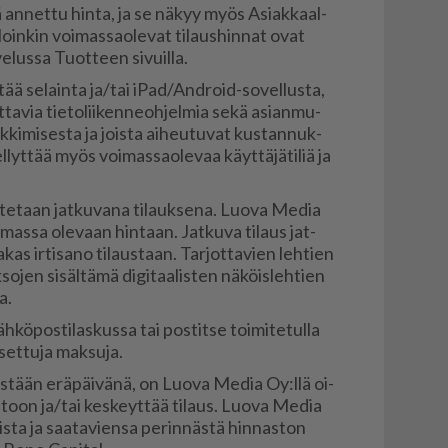
 an­net­tu hin­ta, ja se nä­kyy myös Asi­ak­kaal­
­loin­kin voi­mas­sa­o­le­vat ti­laus­hin­nat ovat
­lus­sa Tuot­teen si­vuil­la.
t­tää se­lain­ta ja/tai iPad/And­roid-so­vel­lus­ta,
a­via tie­to­lii­ken­ne­oh­jel­mia sekä asi­an­mu­
k­ki­mi­ses­ta ja jois­ta ai­heu­tu­vat kus­tan­nuk­
yt­tää myös voi­mas­sa­o­le­vaa käyt­tä­jä­ti­liä ja
e­taan jat­ku­va­na ti­lauk­se­na. Luo­va Me­dia
­mas­sa ole­vaan hin­taan. Jat­ku­va ti­laus jat­
­a­kas ir­ti­sa­no ti­laus­taan. Tar­jot­ta­vien leh­tien
k­so­jen si­säl­tä­mä di­gi­taa­lis­ten nä­köis­leh­tien
a.
kö­pos­ti­las­kus­sa tai pos­tit­se toi­mi­te­tul­la
et­tu­ja mak­su­ja.
meis­tään erä­päi­vä­nä, on Luo­va Me­dia Oy:llä oi­
is­toon ja/tai kes­keyt­tää ti­laus. Luo­va Me­dia
is­ta ja saa­ta­vien­sa pe­rin­näs­tä hin­nas­ton