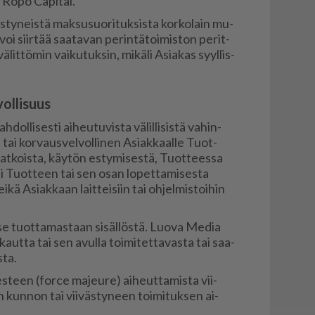
 Ropo Ca­pi­tal.
ty­neis­tä mak­su­suo­ri­tuk­sis­ta kor­ko­lain mu­
oi siir­tää saa­ta­van pe­rin­tä­toi­mis­ton pe­rit­
lit­tö­min vai­ku­tuk­sin, mi­kä­li Asi­a­kas syyl­lis­
ol­lisuus
­li­ses­ti ai­heu­tu­vis­ta vä­lil­li­sis­tä va­hin­
ai kor­vaus­vel­vol­li­nen Asi­ak­kaal­le Tuot­
kat­kois­ta, käy­tön es­ty­mi­ses­tä, Tuot­tees­sa
 tai Tuot­teen tai sen osan lo­pet­ta­mi­ses­ta
ei­kä Asi­ak­kaan lait­tei­siin tai oh­jel­mis­toi­hin
 tuot­ta­mas­taan si­säl­lös­tä. Luo­va Me­dia
ut­ta tai sen avul­la toi­mi­tet­ta­vas­ta tai saa­
­ta.
­teen (for­ce ma­jeu­re) ai­heut­ta­mis­ta vii­
sen kun­non tai vii­väs­ty­neen toi­mi­tuk­sen ai­