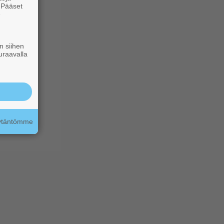
. Pääset
e
n siihen
uraavalla
äytäntömme