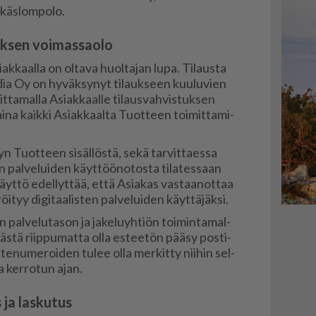
äs­lom­po­lo.
uksen voimassaolo
­ak­kaal­la on ol­ta­va huol­ta­jan lupa. Ti­laus­ta
ia Oy on hy­väk­sy­nyt ti­lauk­seen kuu­lu­vien
t­ta­mal­la Asi­ak­kaal­le ti­laus­vah­vis­tuk­sen
ai­na kaik­ki Asi­ak­kaal­ta Tuot­teen toi­mit­ta­mi­
lyn Tuot­teen si­säl­lös­tä, sekä tar­vit­ta­es­sa
ten pal­ve­lui­den käyt­töö­no­tos­ta ti­la­tes­saan
äyt­tö edel­lyt­tää, et­tä Asi­a­kas vas­taa­not­taa
röi­tyy di­gi­taa­lis­ten pal­ve­lui­den käyt­tä­jäk­si.
n pal­ve­lu­ta­son ja ja­ke­lu­yh­ti­ön toi­min­ta­mal­
ääs­tä riip­pu­mat­ta ol­la es­tee­tön pää­sy pos­ti­
i­te­nu­me­roi­den tu­lee ol­la mer­kit­ty nii­hin sel­
sa ker­ro­tun ajan.
 ja laskutus