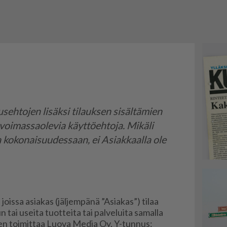
sehtojen lisäksi tilauksen sisältämien
 voimassaolevia käyttöehtoja. Mikäli
a kokonaisuudessaan, ei Asiakkaalla ole
, jois­sa asi­a­kas (jäl­jem­pä­nä ”Asi­a­kas”) ti­laa
ai usei­ta tuot­tei­ta tai pal­ve­lui­ta sa­mal­la
­teen toi­mit­taa Luo­va Me­dia Oy, Y-tun­nus: