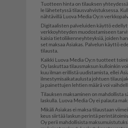
Tuot­teen hin­ta on ti­lauk­sen yh­tey­des­sä
le lä­he­te­tys­sä ti­laus­vah­vis­tuk­ses­sa. Kul
näh­tä­vil­lä Luo­va Me­dia Oy:n verk­ko­pal­ve
Di­gi­taa­lis­ten pal­ve­lui­den käyt­tö edel­ly
verk­ko­yh­tey­den muo­dos­ta­mi­seen tar­vit­t
kai­sia tie­to­lii­ken­neyh­teyk­siä, joi­den han
set mak­saa Asi­a­kas. Pal­ve­lun käyt­tö edel­l
ti­laus­ta.
Kaik­ki Luo­va Me­dia Oy:n tuot­teet toi­mi­t
Oy las­kut­taa ti­laus­mak­sun kul­loin­kin voi
kuu il­man eril­lis­tä uu­dis­ta­mis­ta, el­lei Asi
il­mes­ty­mi­sai­ka­tau­lus­ta joh­tu­en ti­laus­ja
ja pai­net­tu­jen leh­tien mää­rä voi vaih­del­l
Ti­lauk­sen mak­sa­mi­nen on mah­dol­lis­ta säh­
las­kul­la. Luo­va Me­dia Oy ei pa­lau­ta mak­s
Mi­kä­li Asi­a­kas ei mak­sa ti­laus­taan vii­
keus siir­tää las­kun pe­rin­tä pe­rin­tä­toi­m
Oy pe­rii mah­dol­li­sis­ta mak­su­muis­tu­tuk­s