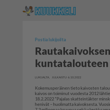
Postia lukijoilta
Rautakaivoksen
kuntatalouteen
LUKIJALTA
6.10.2022
Ko­ke­mus­pe­räi­nen tie­to kai­vos­ten ta­lous­h
kai­vos on toi­mi­nut vuo­des­ta 2012 läh­tie
18.2.2022 ”Pa­ja­las skat­tein­täk­ter mins­ka
he­ni­vät – huo­li­mat­ta kai­vok­ses­ta. Vuo­
7,3 mil­joo­naa kruu­nua sekä vä­es­tö sa­ma­na