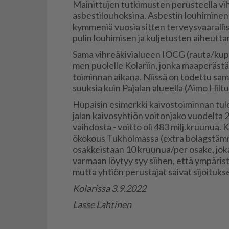
Mai­nit­tu­jen tut­ki­mus­ten pe­rus­teel­la vih
as­bes­ti­lou­hok­si­na. As­bes­tin lou­hi­mi­nen 
kym­me­niä vuo­sia sit­ten ter­veys­vaa­ral­li­s
pu­lin lou­hi­mi­sen ja kul­je­tus­ten ai­heut­ta­
Sama vih­re­ä­ki­vi­a­lu­een IOCG (rau­ta/ku­p
men puo­lel­le Ko­la­riin, jon­ka maa­pe­räs­tä
toi­min­nan ai­ka­na. Niis­sä on to­det­tu sa­ma
suuk­sia kuin Pa­ja­lan alu­eel­la (Ai­mo Hi
Hu­pai­sin esi­merk­ki kai­vos­toi­min­nan tu­
ja­lan kai­vo­syh­ti­ön voi­ton­ja­ko vuo­del­t
vaih­dos­ta - voit­to oli 483 milj.kruu­nua. 
ö­ko­kous Tuk­hol­mas­sa (ext­ra bo­lags­täm­
osak­keis­taan 10 kruu­nua/per osa­ke, joka
var­maan löy­tyy syy sii­hen, et­tä ym­pä­ris­t
mut­ta yh­ti­ön pe­rus­ta­jat sai­vat si­joi­tuk­
Ko­la­ris­sa 3.9.2022
Las­se Lah­ti­nen