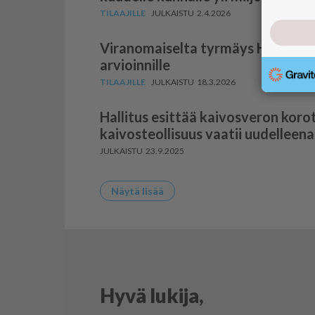
2.4.2026
Viranomaiselta tyrmäys Hannuka
arvioinnille
18.3.2026
Hallitus esittää kaivosveron korotus
kaivosteollisuus vaatii uudellee­nar
23.9.2025
Näytä lisää
Hyvä lukija,