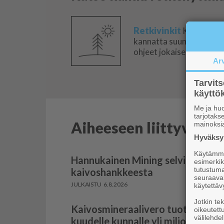
Retkivinkit
Katso mihin
kannatta suunnata retke
ohjeet jokaiselle vuoden
Ar
Tarvit
käytt
Me ja huo
tarjotak
Aiheeseen liittyviä uu
mainoksi
Hyväksym
Käytämme 
Hannukainen Mining selvittää jäll
esimerkiks
tutustuma
kaivoshankkeesta
seuraaval
6.8.2026
käytettäv
Jotkin te
Kaivos­mi­ne­raa­livero tuotti vii
oikeutett
välilehdel
kuudelle kunnalle yli miljoonan e