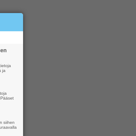
sen
ietoja
 ja
toja
. Pääset
e
n siihen
uraavalla