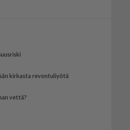
suusriski
sän kirkasta revontuliyötä
lman vettä?