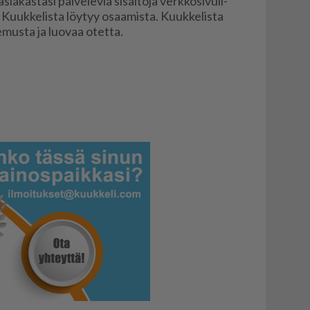
a­kas­ta­si pal­ve­le­via si­säl­tö­jä verk­ko­si­vuil­
! Kuuk­ke­lis­ta löy­tyy osaa­mis­ta. Kuuk­ke­lis­ta
­te­mus­ta ja luo­vaa otet­ta.