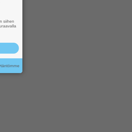
e
n siihen
uraavalla
äytäntömme