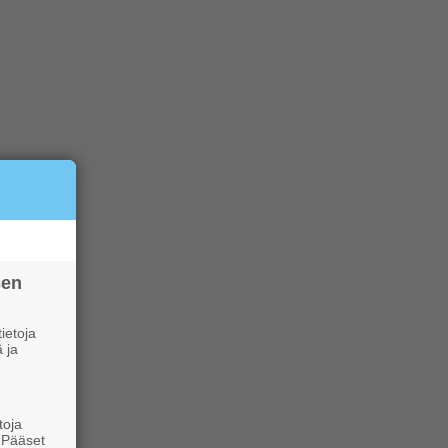
sen
ietoja
 ja
toja
. Pääset