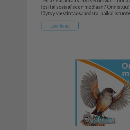
teil­la? Pa­ran­taa yri­tyk­sen ku­via? Luo­da asi­
le­si tai so­si­aa­li­seen me­di­aan? On­nis­tuu
löy­tyy vies­tin­tä­o­saa­mis­ta, pai­kal­lis­tun
Lue li­sää