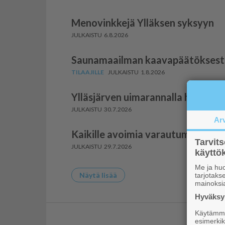
Menovinkkejä Ylläksen syksyyn
6.8.2026
Saunamaailman kaavapäätöksestä 
1.8.2026
Ylläsjärven uimarannalla havaittii
30.7.2026
Ar
Kaikille avoimia varautu­mis­ta­pa
Tarvit
29.7.2026
käytt
Me ja huo
Näytä lisää
tarjotak
mainoksi
Hyväksym
Käytämme 
esimerkiks