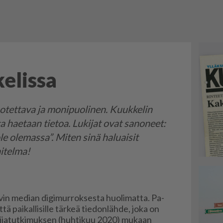
elissa
uotettava ja monipuolinen. Kuukkelin
a haetaan tietoa. Lukijat ovat sanoneet:
ole olemassa”. Miten sinä haluaisit
itelma!
vin me­di­an di­gi­mur­rok­ses­ta huo­li­mat­ta. Pa­
­tä pai­kal­li­sil­le tär­keä tie­don­läh­de, joka on
u­ki­ja­tut­ki­muk­sen (huh­ti­kuu 2020) mu­kaan