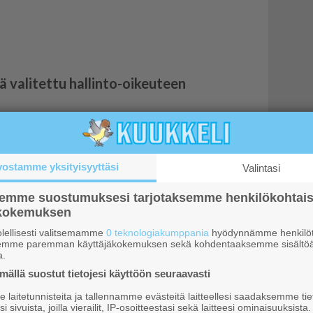
valitettu hallinto-oikeuteen
n sinilevää heinäkuun lopulla
vostamme yksityisyyttäsi
Valintasi
htumia järjestetään Lapissa
semme suostumuksesi tarjotaksemme henkilökohtai
ökokemuksen
lellisesti valitsemamme
0 teknologiakumppania
hyödynnämme henkilöt
semme paremman käyttäjäkokemuksen sekä kohdentaaksemme sisältöä
a.
ällä suostut tietojesi käyttöön seuraavasti
laitetunnisteita ja tallennamme evästeitä laitteellesi saadaksemme tie
i sivuista, joilla vierailit, IP-osoitteestasi sekä laitteesi ominaisuuksista