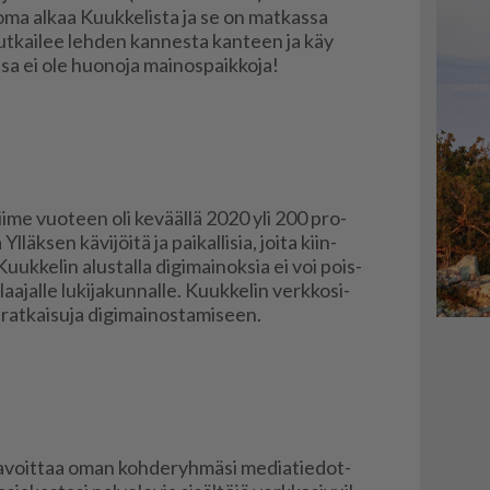
loma al­kaa Kuuk­ke­lis­ta ja se on mat­kas­sa
ut­kai­lee leh­den kan­nes­ta kan­teen ja käy
sa ei ole huo­no­ja mai­nos­paik­ko­ja!
vii­me vuo­teen oli ke­vääl­lä 2020 yli 200 pro­
Yl­läk­sen kä­vi­jöi­tä ja pai­kal­li­sia, joi­ta kiin­
 Kuuk­ke­lin alus­tal­la di­gi­mai­nok­sia ei voi pois­
a­jal­le lu­ki­ja­kun­nal­le. Kuuk­ke­lin verk­ko­si­
t­kai­su­ja di­gi­mai­nos­ta­mi­seen.
 Ta­voit­taa oman koh­de­ryh­mä­si me­di­a­tie­dot­