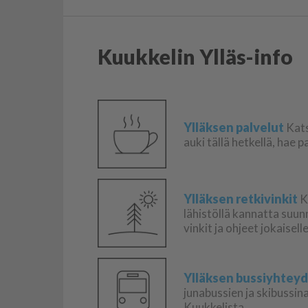
Kuukkelin Ylläs-info
Ylläksen palvelut
Kats
auki tällä hetkellä, hae 
Ylläksen retkivinkit
K
lähistöllä kannatta suu
vinkit ja ohjeet jokaisel
Ylläksen bussiyhtey
junabussien ja skibussin
Kuukkelista.