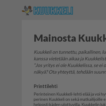
Mainosta Kuukk
Kuukkeli on tunnettu, paikallinen, l
kanssa vietetään aikaa ja Kuukkelist
“Jos yritys ei ole Kuukkelissa, se ei 
näkyä? Ota yhteyttä, tehdään suunn
Printtilehti
Pe­rin­tei­nen Kuuk­ke­li-leh­ti elää ja voi hy­
pe­ri­nen Kuuk­ke­li on sekä mat­kai­li­joil­le et
hel­pos­ti kä­den ulot­tu­vil­la. Kuuk­ke­lin l