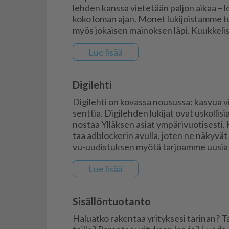
leh­den kans­sa vie­te­tään pal­jon ai­kaa – 
koko lo­man ajan. Mo­net lu­ki­jois­tam­me t
myös jo­kai­sen mai­nok­sen läpi. Kuuk­ke­lis­
Lue li­sää
Digilehti
Di­gi­leh­ti on ko­vas­sa nou­sus­sa: kas­vua 
sent­tia. Di­gi­leh­den lu­ki­jat ovat us­kol­li­sia 
nos­taa Yl­läk­sen asi­at ym­pä­ri­vuo­ti­ses­ti.
taa adb­loc­ke­rin avul­la, jo­ten ne nä­ky­vät la
vu-uu­dis­tuk­sen myö­tä tar­jo­am­me uu­sia ra
Lue li­sää
Sisällöntuotanto
Ha­lu­at­ko ra­ken­taa yri­tyk­se­si ta­ri­nan?