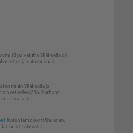
o miltä palveluita Ylläksellä on
palveluita sijainnin mukaan
atso mihin Ylläksellä ja
nnata retkeilemään. Parhaat
le vuodenajalle
det
Katso lentokenttäbussien,
aikataulut kätevästi