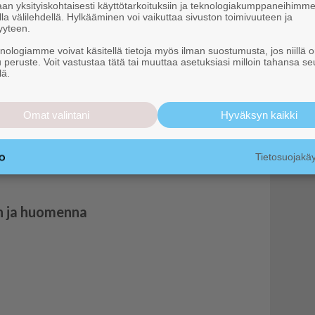
teeksi
an yksityiskohtaisesti käyttötarkoituksiin ja teknologiakumppaneihimm
la välilehdellä. Hylkääminen voi vaikuttaa sivuston toimivuuteen ja
yyteen.
knologiamme voivat käsitellä tietoja myös ilman suostumusta, jos niillä o
vauhdilla
u peruste. Voit vastustaa tätä tai muuttaa asetuksiasi milloin tahansa se
lä.
Omat valintani
Hyväksyn kaikki
Tietosuojak
n ja huomenna