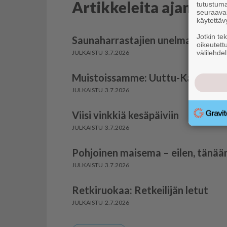
Artikkeleita ajanviet
tutustuma
seuraaval
käytettäv
Jotkin te
Saunaharrastajien unelma kasvaa 
oikeutett
välilehdel
3.7.2026
Muistoissamme: Uuttu-Kallele
3.7.2026
Viisi vinkkiä kesäpäiviin
3.7.2026
Pohjoinen maisema – eilen, tänää
3.7.2026
Retkiruokaa: Retkeilijän letut
2.7.2026