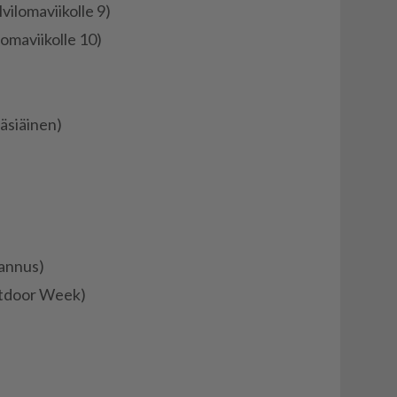
i­lo­ma­vii­kol­le 9)
o­ma­vii­kol­le 10)
­si­äi­nen)
han­nus)
Out­door Week)