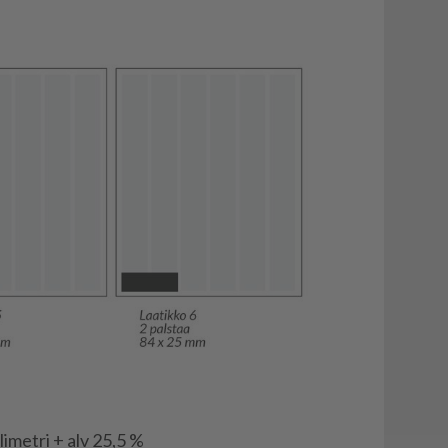
l­li­met­ri + alv 25,5 %