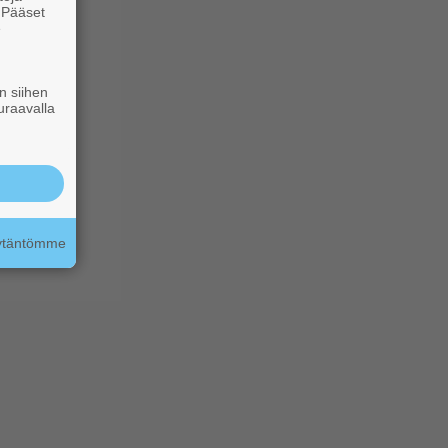
. Pääset
e
n siihen
uraavalla
äytäntömme