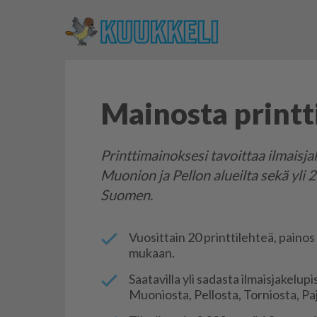
Mainosta printt
Printtimainoksesi tavoittaa ilmaisjak
Muonion ja Pellon alueilta sekä yli 2
Suomen.
Vuo­sit­tain 20 print­ti­leh­teä, pai­n
mu­kaan.
Saa­ta­vil­la yli sa­das­ta il­mais­ja­ke­lu­p
Muo­ni­os­ta, Pel­los­ta, Tor­ni­os­ta, Pa­ja