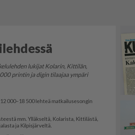
ilehdessä
elulehden lukijat Kolarin, Kittilän,
000 printin ja digin tilaajaa ympäri
os 12 000–18 500 leh­teä mat­kai­lu­se­son­gin
is­tees­tä mm. Yl­läk­sel­tä, Ko­la­ris­ta, Kit­ti­läs­tä,
­las­ta ja Kil­pis­jär­vel­tä.