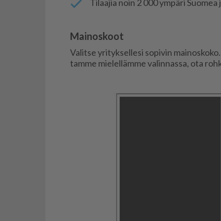
Ti­laa­jia noin 2 000 ym­pä­ri Suo­mea ja
Mainoskoot
Va­lit­se yri­tyk­sel­le­si so­pi­vin mai­nos­ko­k
tam­me mie­lel­läm­me va­lin­nas­sa, ota roh­ke