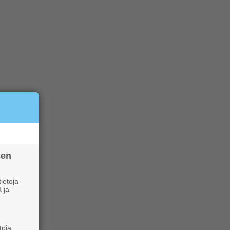
sen
ietoja
 ja
toja