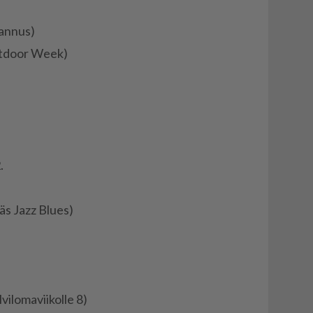
han­nus)
Out­door Week)
.
­läs Jazz Blues)
i­lo­ma­vii­kol­le 8)