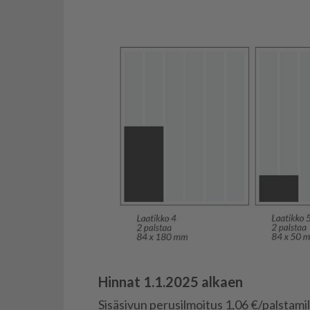
Hinnat 1.1.2025 alkaen
Si­sä­si­vun pe­ru­sil­moi­tus 1,06 €/pals­ta­mi