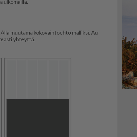
 ul­ko­mail­la.
o. Al­la muu­ta­ma ko­ko­vaih­to­eh­to mal­lik­si. Au­
­as­ti yh­teyt­tä.