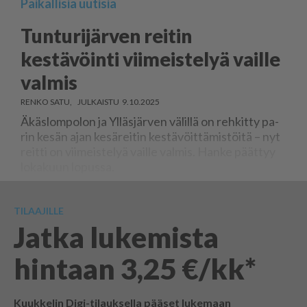
Paikallisia uutisia
Tunturijärven reitin
kestävöinti viimeistelyä vaille
valmis
RENKO SATU
9.10.2025
Äkäs­lom­po­lon ja Yl­läs­jär­ven vä­lil­lä on reh­kit­ty pa­
rin ke­sän ajan ke­sä­rei­tin kes­tä­vöit­tä­mis­töi­tä – nyt
reit­ti on vii­meis­te­lyä vail­le val­mis. Han­ke päät­tyy
lo­ka­kuun lo­pus­sa.
TILAAJILLE
Jatka lukemista
hintaan 3,25 €/kk*
Kuukkelin Digi-tilauksella pääset lukemaan