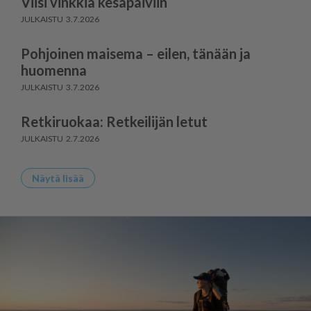
Viisi vinkkiä kesäpäiviin
3.7.2026
Pohjoinen maisema – eilen, tänään ja
huomenna
3.7.2026
Retkiruokaa: Retkeilijän letut
2.7.2026
Näytä lisää