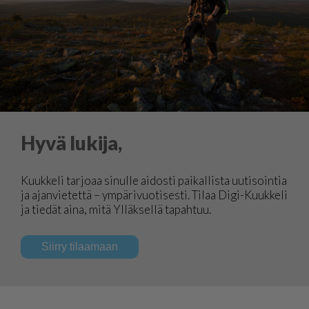
Hyvä lukija,
Kuukkeli tarjoaa sinulle aidosti paikallista uutisointia
ja ajanvietettä – ympärivuotisesti. Tilaa Digi-Kuukkeli
ja tiedät aina, mitä Ylläksellä tapahtuu.
Siirry tilaamaan