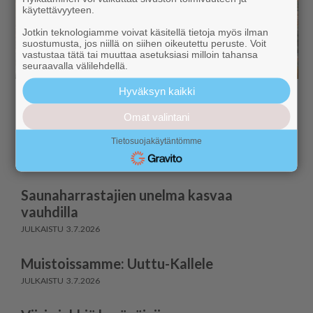
käytettävyyteen.
Jotkin teknologiamme voivat käsitellä tietoja myös ilman
suostumusta, jos niillä on siihen oikeutettu peruste. Voit
vastustaa tätä tai muuttaa asetuksiasi milloin tahansa
seuraavalla välilehdellä.
Hyväksyn kaikki
Omat valintani
Tietosuojakäytäntömme
Artikkeleita ajanvietteeksi
Saunaharrastajien unelma kasvaa
vauhdilla
3.7.2026
Muistoissamme: Uuttu-Kallele
3.7.2026