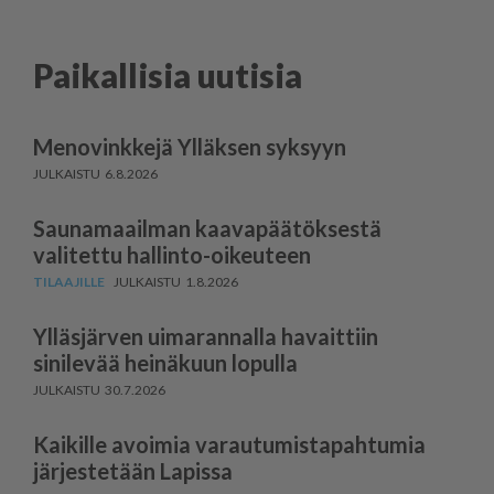
Paikallisia uutisia
Menovinkkejä Ylläksen syksyyn
6.8.2026
Saunamaailman kaavapäätöksestä
valitettu hallinto-oikeuteen
1.8.2026
Ylläsjärven uimarannalla havaittiin
sinilevää heinäkuun lopulla
30.7.2026
Kaikille avoimia varautu­mis­ta­pahtumia
järjestetään Lapissa