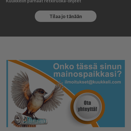
Kuukkelin parhaat retkiruoka-ohjeet
Tilaa jo tänään