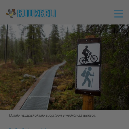
Uusilla ritiläpitkoksilla suojataan ympäröivää luontoa.