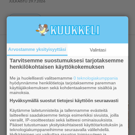
29.7.2026
Näytä lisää
Arvostamme yksityisyyttäsi
Valintasi
Tarvitsemme suostumuksesi tarjotaksemme
henkilökohtaisen käyttökokemuksen
Me ja huolellisesti valitsemamme
0 teknologiakumppania
hyödynnämme henkilötietoja tarjotaksemme paremman
käyttäjäkokemuksen sekä kohdentaaksemme sisältöä ja
mainoksia.
Hyväksymällä suostut tietojesi käyttöön seuraavasti
Käytämme laitetunnisteita ja tallennamme evästeitä
laitteellesi saadaksemme tietoja esimerkiksi sivuista, joilla
vierailit, IP-osoitteestasi sekä laitteesi ominaisuuksista.
Pääset tutustumaan yksityiskohtaisesti käyttötarkoituksiin ja
teknologiakumppaneihimme seuraavalla välilehdellä.
Hylkääminen voi vaikuttaa sivuston toimivuuteen ja