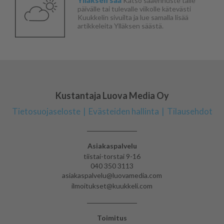
Katso sääennuste tälle
päivälle tai tulevalle viikolle kätevästi
Kuukkelin sivuilta ja lue samalla lisää
artikkeleita Ylläksen säästä.
Kustantaja Luova Media Oy
Tietosuojaseloste
Evästeiden hallinta
Tilausehdot
Asiakaspalvelu
tiistai-torstai 9-16
040 350 3113
asiakaspalvelu@luovamedia.com
ilmoitukset@kuukkeli.com
Toimitus