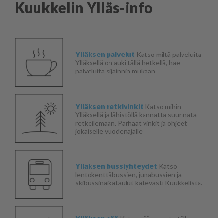
Kuukkelin Ylläs-info
Ylläksen palvelut
Katso miltä palveluita
Ylläksellä on auki tällä hetkellä, hae
palveluita sijainnin mukaan
Ylläksen retkivinkit
Katso mihin
Ylläksellä ja lähistöllä kannatta suunnata
retkeilemään. Parhaat vinkit ja ohjeet
jokaiselle vuodenajalle
Ylläksen bussiyhteydet
Katso
lentokenttäbussien, junabussien ja
skibussinaikataulut kätevästi Kuukkelista.
Ylläksen sää