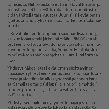
sa­mi­ses­ta. Hiih­to­kes­kuk­set tun­nis­ta­vat kri­tii­kin ja
ko­ros­ta­vat, et­tei ke­vät­lu­ku­kau­den kuor­mi­tus­ta
pidä vä­hä­tel­lä tai si­vuut­taa. Juu­ri sik­si ke­vät­lo­man
ajoi­tus on yh­dis­tyk­sen mu­kaan tär­keä osa ko­ko­nai­
suut­ta.
– Ke­vät­lu­ku­kau­den lop­puun saa­daan li­sää ener­gi­
aa, kun lo­ma­ryt­miä jär­ke­vöi­te­tään. Pää­si­äi­sen yh­
tey­teen si­joit­tu­va ke­vät­lo­ma aut­taa jak­sa­maan lu­
ku­vuo­den lop­puun saak­ka, Suo­men Hiih­to­kes­ku­
syh­dis­tyk­sen toi­min­nan­joh­ta­ja
Har­ri Lind­fors
sa­
noo.
Yh­dis­tys nä­kee, et­tä ke­vät­lo­man si­joit­ta­mi­nen
pää­si­äi­sen yh­tey­teen kan­nus­tai­si liik­ku­maan luon­
nos­sa ja viet­tä­mään ai­kaa yh­des­sä per­heen kans­
sa. Sa­mal­la se tar­jo­ai­si lap­sil­le ja nuo­ril­le mah­dol­li­
suu­den pa­lau­tua ar­jes­ta sekä vah­vis­taa fyy­sis­tä
ak­tii­vi­suut­ta.
Yh­dis­tyk­sen mu­kaan ny­kyi­nen lo­ma­jär­jes­tel­mä
oh­jaa mat­kai­lu­ky­syn­nän ly­hy­el­le ajan­jak­sol­le. Se