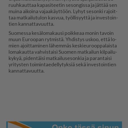
ruuh­kaut­taa ka­pa­si­tee­tin se­son­gis­sa ja jät­tää sen
mui­na ai­koi­na va­jaa­käyt­töön. Ly­hyt se­son­ki ra­joit­
taa mat­kai­lu­tu­lon kas­vua, työl­li­syyt­tä ja in­ves­toin­
tien kan­nat­ta­vuut­ta.
Suo­mes­sa ke­sä­lo­ma­kau­si poik­ke­aa mo­nin ta­voin
muun Eu­roo­pan ryt­mis­tä. Yh­dis­tys us­koo, et­tä lo­
mien ajoit­ta­mi­nen lä­hem­mäs kes­kie­u­roop­pa­lais­ta
lo­ma­kaut­ta vah­vis­tai­si Suo­men mat­kai­lun kil­pai­lu­
ky­kyä, pi­den­täi­si mat­kai­lu­se­son­kia ja pa­ran­tai­si
yri­tys­ten toi­min­ta­e­del­ly­tyk­siä sekä in­ves­toin­tien
kan­nat­ta­vuut­ta.