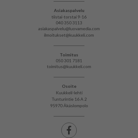
Asiakaspalvelu
tiistai-torstai 9-16
040 350 3113
asiakaspalvelu@luovamedia.com
ilmoitukset@kuukkeli.com
Toimitus
050 301 7181
toimitus@kuukkeli.com
Osoite
Kuukkeli-lehti
Tunturintie 16 A 2
95970 Äkäslompolo