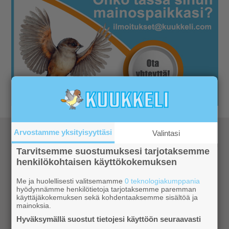
Arvostamme yksityisyyttäsi
Valintasi
Katso kaikki retkeilyvinkit
Tarvitsemme suostumuksesi tarjotaksemme
henkilökohtaisen käyttökokemuksen
Retkivinkit
Katso mihin Ylläksellä ja
Me ja huolellisesti valitsemamme
0 teknologiakumppania
lähistöllä kannatta suunnata retkeilemään.
hyödynnämme henkilötietoja tarjotaksemme paremman
Parhaat vinkit ja ohjeet jokaiselle
käyttäjäkokemuksen sekä kohdentaaksemme sisältöä ja
vuodenajalle
mainoksia.
Hyväksymällä suostut tietojesi käyttöön seuraavasti