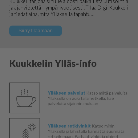
Kuukkeli tarjoaa sinulle aidosti paikallista uutisointia
ja ajanvietettä – ympärivuotisesti. Tilaa Digi-Kuukkeli
ja tiedät aina, mitä Ylläksellä tapahtuu.
Siirry tilaamaan
Kuukkelin Ylläs-info
Ylläksen palvelut
Katso miltä palveluita
Ylläksellä on auki tällä hetkellä, hae
palveluita sijainnin mukaan
Ylläksen retkivinkit
Katso mihin
Ylläksellä ja lähistöllä kannatta suunnata
retkeilemään. Parhaat vinkit ja ohjeet