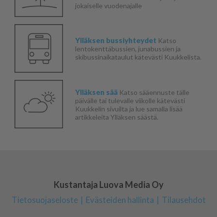
jokaiselle vuodenajalle
Ylläksen bussiyhteydet
Katso
lentokenttäbussien, junabussien ja
skibussinaikataulut kätevästi Kuukkelista.
Ylläksen sää
Katso sääennuste tälle
päivälle tai tulevalle viikolle kätevästi
Kuukkelin sivuilta ja lue samalla lisää
artikkeleita Ylläksen säästä.
Kustantaja Luova Media Oy
Tietosuojaseloste
Evästeiden hallinta
Tilausehdot