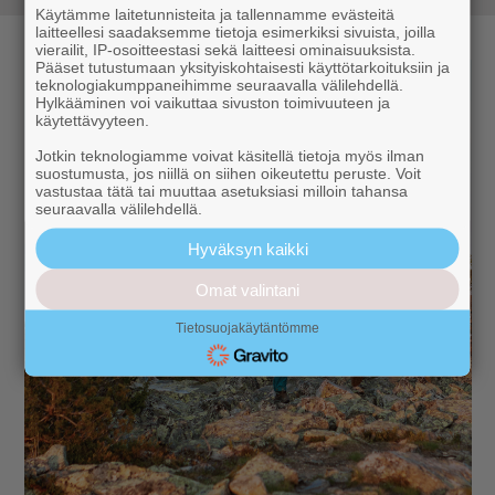
Käytämme laitetunnisteita ja tallennamme evästeitä
laitteellesi saadaksemme tietoja esimerkiksi sivuista, joilla
vierailit, IP-osoitteestasi sekä laitteesi ominaisuuksista.
Pääset tutustumaan yksityiskohtaisesti käyttötarkoituksiin ja
teknologiakumppaneihimme seuraavalla välilehdellä.
Hylkääminen voi vaikuttaa sivuston toimivuuteen ja
käytettävyyteen.
Jotkin teknologiamme voivat käsitellä tietoja myös ilman
suostumusta, jos niillä on siihen oikeutettu peruste. Voit
vastustaa tätä tai muuttaa asetuksiasi milloin tahansa
seuraavalla välilehdellä.
Hyväksyn kaikki
Omat valintani
Tietosuojakäytäntömme