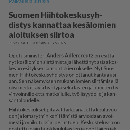
Paikallisia uutisia
Suomen Hiihto­kes­ku­syh­
distys kannattaa kesälomien
aloituksen siirtoa
RENKO SATU
8.6.2026
Ope­tus­mi­nis­te­ri
An­ders Ad­lerc­reutz
on esit­tä­
nyt ke­sä­lo­mien siir­tä­mis­tä ja lä­het­tä­nyt asi­aa kos­
ke­van esi­tyk­sen lau­sun­to­kier­rok­sel­le. Nyt Suo­
men Hiih­to­kes­ku­syh­dis­tys on ot­ta­nut kan­taa asi­
aan. Sen nä­ke­myk­sen mu­kaan lo­mien siir­tä­mi­sel­lä
oli­si mer­kit­tä­viä hyö­ty­jä sekä las­ten ja nuor­ten hy­
vin­voin­nil­le et­tä mat­kai­lul­le, työl­li­syy­del­le ja kan­
san­ta­lou­del­le.
Hiih­to­kes­kuk­set pi­tä­vät tär­ke­ä­nä, et­tä kou­lu­vuo­
den ja lo­ma­ryt­min ke­hit­tä­mis­tä ar­vi­oi­daan avoi­
mes­ti ja vai­ku­tuk­siin pe­rus­tu­en. Kes­kus­te­lus­sa on
nos­tet­tu esiin huo­li kou­lu­lais­ten ja opet­ta­jien jak­