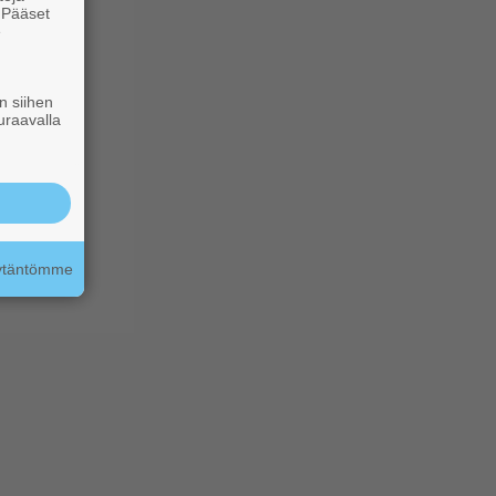
. Pääset
e
n siihen
uraavalla
äytäntömme