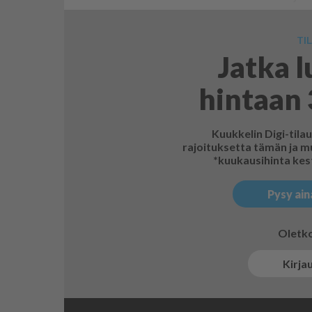
TIL
Jatka 
hintaan 
Kuukkelin Digi-tila
rajoituksetta tämän ja mu
*kuukausihinta kest
Pysy ain
Oletko 
Kirja