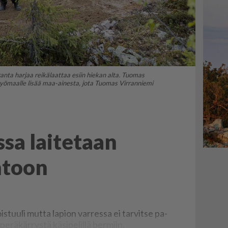
anta harjaa reikälaattaa esiin hiekan alta. Tuomas
työmaalle lisää maa-ainesta, jota Tuomas Virranniemi
ssa laitetaan
ntoon
is­tuu­li mut­ta la­pi­on var­res­sa ei tar­vit­se pa­
­rä­kär­rys­tä kä­si­pe­lil­lä ber­miin.