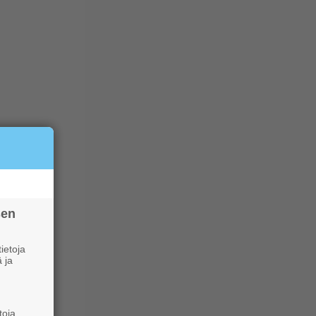
sen
ietoja
 ja
toja