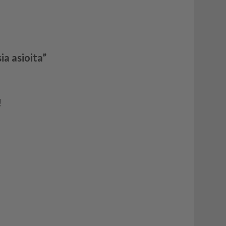
ia asioita”
!