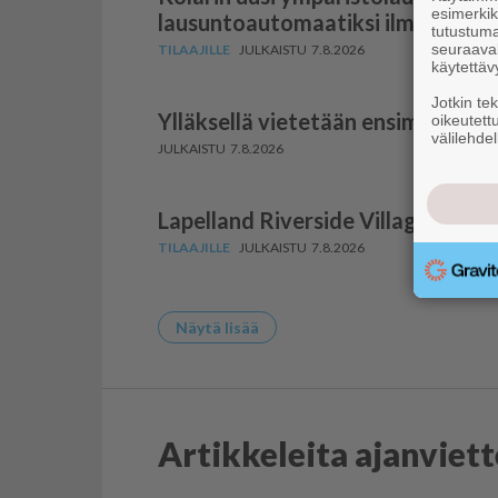
esimerkiks
lausun­to­au­to­maatiksi ilman pää
tutustuma
seuraaval
7.8.2026
käytettäv
Jotkin te
Ylläksellä vietetään ensimmäist
oikeutett
välilehdel
7.8.2026
Lapelland Riverside Village laaje
7.8.2026
Näytä lisää
Artikkeleita ajanviet