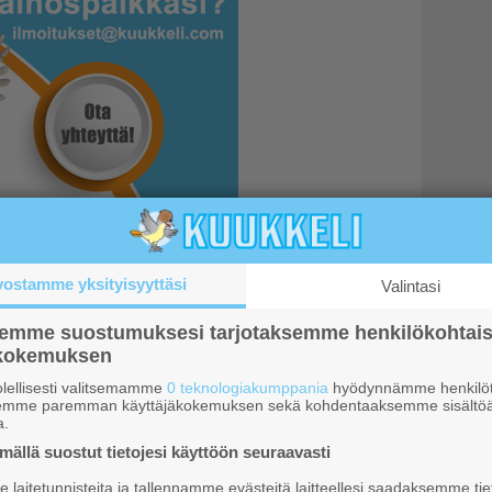
vostamme yksityisyyttäsi
Valintasi
semme suostumuksesi tarjotaksemme henkilökohtai
ökokemuksen
tamislain tulkinta epäselvää –
lellisesti valitsemamme
0 teknologiakumppania
hyödynnämme henkilöt
semme paremman käyttäjäkokemuksen sekä kohdentaaksemme sisältöä
a.
ällä suostut tietojesi käyttöön seuraavasti
a on toiminut vuoden – kritisoidaan
laitetunnisteita ja tallennamme evästeitä laitteellesi saadaksemme tie