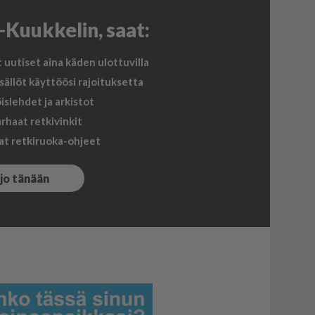
i-Kuukkelin, saat:
uutiset aina käden ulottuvilla
sällöt käyttöösi rajoituksetta
slehdet ja arkistot
rhaat retkivinkit
at retkiruoka-ohjeet
 jo tänään