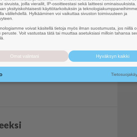
i sivuista, joilla vierailit, IP-osoitteestasi sekä laitteesi ominaisuuksista
täntävaltaa
an yksityiskohtaisesti käyttötarkoituksiin ja teknologiakumppaneihimm
la välilehdellä. Hylkääminen voi vaikuttaa sivuston toimivuuteen ja
yyteen.
knologiamme voivat käsitellä tietoja myös ilman suostumusta, jos niillä o
ä luonnonmetsäpäivää
u peruste. Voit vastustaa tätä tai muuttaa asetuksiasi milloin tahansa se
lä.
Omat valintani
Hyväksyn kaikki
nemassa jälleen
Tietosuojak
teeksi