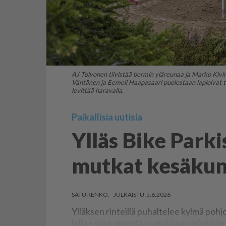
AJ Toivonen tiivistää bermin yläreunaa ja Marko Kivir
Väntänen ja Eemeli Haapasaari puolestaan lapioivat 
levittää haravalla.
Paikallisia uutisia
Ylläs Bike Parki
mutkat kesäku
SATU RENKO
5.6.2026
Yl­läk­sen rin­teil­lä pu­hal­te­lee kyl­mä poh­jo
lel­la – maa-ai­nes­ta ura­koi­daan mön­ki­jän pe