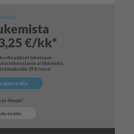
AAJILLE
lukemista
3,25 €/kk*
uksella pääset lukemaan
ita kiinnostavia artikkeleita.
otilaukselle 39 €/vuosi
a ajantasalla
jo tilaaja?
udu sisään