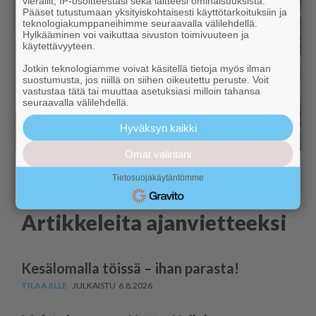
vierailit, IP-osoitteestasi sekä laitteesi ominaisuuksista.
Pääset tutustumaan yksityiskohtaisesti käyttötarkoituksiin ja
teknologiakumppaneihimme seuraavalla välilehdellä.
Hylkääminen voi vaikuttaa sivuston toimivuuteen ja
käytettävyyteen.
Jotkin teknologiamme voivat käsitellä tietoja myös ilman
suostumusta, jos niillä on siihen oikeutettu peruste. Voit
vastustaa tätä tai muuttaa asetuksiasi milloin tahansa
seuraavalla välilehdellä.
Hyväksyn kaikki
Omat valintani
Tietosuojakäytäntömme
Artikkeleita ajanvietteeksi
Kesälomalla töissä – ihan parasta!
6.8.2026