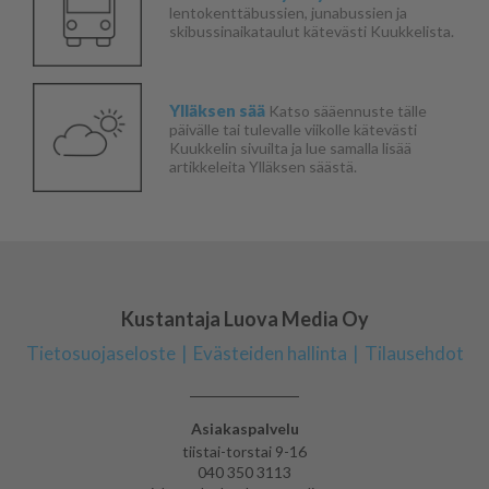
lentokenttäbussien, junabussien ja
skibussinaikataulut kätevästi Kuukkelista.
Ylläksen sää
Katso sääennuste tälle
päivälle tai tulevalle viikolle kätevästi
Kuukkelin sivuilta ja lue samalla lisää
artikkeleita Ylläksen säästä.
Kustantaja Luova Media Oy
Tietosuojaseloste
Evästeiden hallinta
Tilausehdot
Asiakaspalvelu
tiistai-torstai 9-16
040 350 3113