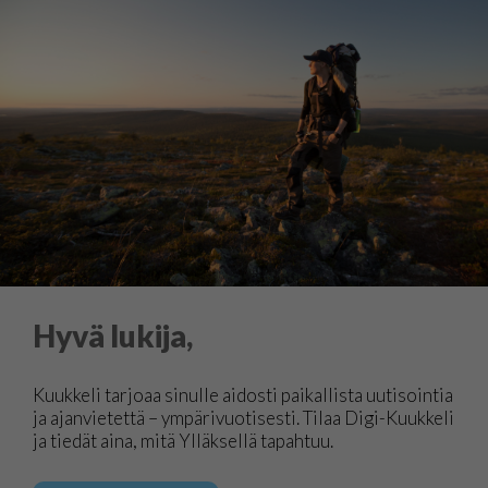
Hyvä lukija,
Kuukkeli tarjoaa sinulle aidosti paikallista uutisointia
ja ajanvietettä – ympärivuotisesti. Tilaa Digi-Kuukkeli
ja tiedät aina, mitä Ylläksellä tapahtuu.