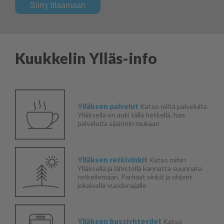
Siirry tilaamaan
Kuukkelin Ylläs-info
Ylläksen palvelut
Katso miltä palveluita
Ylläksellä on auki tällä hetkellä, hae
palveluita sijainnin mukaan
Ylläksen retkivinkit
Katso mihin
Ylläksellä ja lähistöllä kannatta suunnata
retkeilemään. Parhaat vinkit ja ohjeet
jokaiselle vuodenajalle
Ylläksen bussiyhteydet
Katso