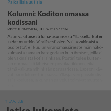
Paikallisia uutisia
Kolumni: Koditon omassa
kodissani
MINTTU HEIMOVIRTA
5.6.2026
Asun va­ki­tui­ses­ti loma-asun­nos­sa Yl­läk­sel­lä, ku­ten
sa­dat muut­kin. Vi­ral­li­ses­ti olen “vail­la va­ki­nais­ta
osoi­tet­ta”, eli kuu­lun vi­ra­no­mais­jär­jes­tel­män nä­kö­
kul­mas­ta sa­maan ka­te­go­ri­aan kuin ih­mi­set, joil­la ei
ole va­ki­nais­ta ko­tia lain­kaan. Pos­ti­ni tu­lee kui­ten­
kin nor­maa­lis­ti lä­hei­seen pos­ti­laa­tik­koon, ei­kä
tämä vai­ku­ta mi­hin­kään pe­ru­sar­jes­sa. Lap­se­ni käy­
vät pa­rin ki­lo­met­rin pääs­sä Yl­läs­jär­ven päi­vä­ko­dis­
sa ja kou­lus­sa, ja kun­nan pal­ve­lut toi­mi­vat muu­ten­
kin.
TILAAJILLE
Jatka lukemista