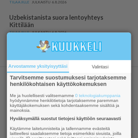
6.8.2026
Uzbekistanista suora lentoyhteys
Kittilään
6.8.2026
Näytä lisää
Arvostamme yksityisyyttäsi
Valintasi
Tarvitsemme suostumuksesi tarjotaksemme
henkilökohtaisen käyttökokemuksen
Me ja huolellisesti valitsemamme
0 teknologiakumppania
hyödynnämme henkilötietoja tarjotaksemme paremman
käyttäjäkokemuksen sekä kohdentaaksemme sisältöä ja
mainoksia.
Hyväksymällä suostut tietojesi käyttöön seuraavasti
Käytämme laitetunnisteita ja tallennamme evästeitä
laitteellesi saadaksemme tietoja esimerkiksi sivuista, joilla