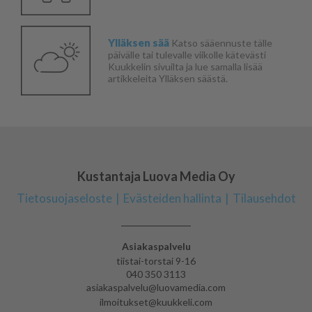
Ylläksen sää
Katso sääennuste tälle
päivälle tai tulevalle viikolle kätevästi
Kuukkelin sivuilta ja lue samalla lisää
artikkeleita Ylläksen säästä.
Kustantaja Luova Media Oy
Tietosuojaseloste
Evästeiden hallinta
Tilausehdot
Asiakaspalvelu
tiistai-torstai 9-16
040 350 3113
asiakaspalvelu@luovamedia.com
ilmoitukset@kuukkeli.com