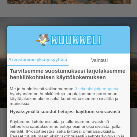
Arvostamme yksityisyyttäsi
Valintasi
Tarvitsemme suostumuksesi tarjotaksemme
henkilökohtaisen käyttökokemuksen
Me ja huolellisesti valitsemamme
0 teknologiakumppania
hyödynnämme henkilötietoja tarjotaksemme paremman
käyttäjäkokemuksen sekä kohdentaaksemme sisältöä ja
mainoksia.
Hyväksymällä suostut tietojesi käyttöön seuraavasti
Hyvä lukija,
Käytämme laitetunnisteita ja tallennamme evästeitä
laitteellesi saadaksemme tietoja esimerkiksi sivuista, joilla
vierailit, IP-osoitteestasi sekä laitteesi ominaisuuksista.
Pääset tutustumaan yksityiskohtaisesti käyttötarkoituksiin ja