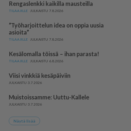
Rengaslenkki kaikilla mausteilla
7.8.2026
”Työharjoittelun idea on oppia uusia
asioita”
7.8.2026
Kesälomalla töissä – ihan parasta!
6.8.2026
Viisi vinkkiä kesäpäiviin
3.7.2026
Muistoissamme: Uuttu-Kallele
3.7.2026
Näytä lisää