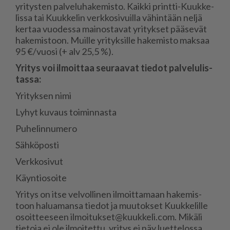
yri­tys­ten pal­ve­lu­ha­ke­mis­to. Kaik­ki print­ti-Kuuk­ke­
lis­sa tai Kuuk­ke­lin verk­ko­si­vuil­la vä­hin­tään nel­jä
ker­taa vuo­des­sa mai­nos­ta­vat yri­tyk­set pää­se­vät
ha­ke­mis­toon. Muil­le yri­tyk­sil­le ha­ke­mis­to mak­saa
95 €/vuo­si (+ alv 25,5 %).
Yri­tys voi il­moit­taa seu­raa­vat tie­dot pal­ve­lu­lis­
tas­sa:
Yri­tyk­sen nimi
Ly­hyt ku­vaus toi­min­nas­ta
Pu­he­lin­nu­me­ro
Säh­kö­pos­ti
Verk­ko­si­vut
Käyn­ti­o­soi­te
Yri­tys on it­se vel­vol­li­nen il­moit­ta­maan ha­ke­mis­
toon ha­lu­a­man­sa tie­dot ja muu­tok­set Kuuk­ke­lil­le
osoit­tee­seen il­moi­tuk­set@kuuk­ke­li.com. Mi­kä­li
tie­to­ja ei ole il­moi­tet­tu, yri­tys ei näy lu­et­te­los­sa.