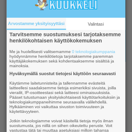
Arvostamme yksityisyyttäsi
Valintasi
Tarvitsemme suostumuksesi tarjotaksemme
henkilökohtaisen käyttökokemuksen
Me ja huolellisesti valitsemamme
0 teknologiakumppania
hyödynnämme henkilötietoja tarjotaksemme paremman
käyttäjäkokemuksen sekä kohdentaaksemme sisältöä ja
mainoksia.
Hyväksymällä suostut tietojesi käyttöön seuraavasti
Käytämme laitetunnisteita ja tallennamme evästeitä
laitteellesi saadaksemme tietoja esimerkiksi sivuista, joilla
vierailit, IP-osoitteestasi sekä laitteesi ominaisuuksista.
Pääset tutustumaan yksityiskohtaisesti käyttötarkoituksiin ja
teknologiakumppaneihimme seuraavalla välilehdellä.
Hylkääminen voi vaikuttaa sivuston toimivuuteen ja
käytettävyyteen.
Jotkin teknologiamme voivat käsitellä tietoja myös ilman
suostumusta, jos niillä on siihen oikeutettu peruste. Voit
vastustaa tätä tai muuttaa asetuksiasi milloin tahansa