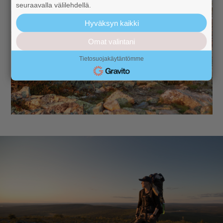
seuraavalla välilehdellä.
Hyväksyn kaikki
Omat valintani
Tietosuojakäytäntömme