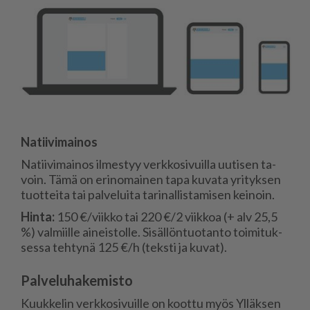
Na­tii­vi­mai­nos
Na­tii­vi­mai­nos il­mes­tyy verk­ko­si­vuil­la uu­ti­sen ta­
voin. Tämä on eri­no­mai­nen tapa ku­va­ta yri­tyk­sen
tuot­tei­ta tai pal­ve­lui­ta ta­ri­nal­lis­ta­mi­sen kei­noin.
Hin­ta:
150 €/viik­ko tai 220 €/2 viik­koa (+ alv 25,5
%) val­miil­le ai­neis­tol­le. Si­säl­lön­tuo­tan­to toi­mi­tuk­
ses­sa teh­ty­nä 125 €/h (teks­ti ja ku­vat).
Palveluhakemisto
Kuuk­ke­lin verk­ko­si­vuil­le on koot­tu myös Yl­läk­sen