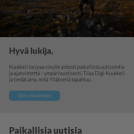
Hyvä lukija,
Kuukkeli tarjoaa sinulle aidosti paikallista uutisointia
ja ajanvietettä – ympärivuotisesti. Tilaa Digi-Kuukkeli
ja tiedät aina, mitä Ylläksellä tapahtuu.
Siirry tilaamaan
Paikallisia uutisia