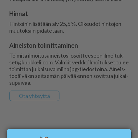
Hinnat
Hin­toi­hin li­sä­tään alv 25,5 %. Oi­keu­det hin­to­jen
muu­tok­siin pi­dä­te­tään.
Aineiston toimittaminen
Toi­mi­ta il­moi­tu­sai­neis­to­si osoit­tee­seen il­moi­tuk­
set@kuuk­ke­li.com. Val­miit verk­koil­moi­tuk­set tu­lee
toi­mit­taa jul­kai­su­val­mii­na jpg-tie­dos­toi­na. Ai­neis­
to­päi­vä on seit­se­män päi­vää en­nen so­vit­tua jul­kai­
su­päi­vää.
Ota yh­teyt­tä