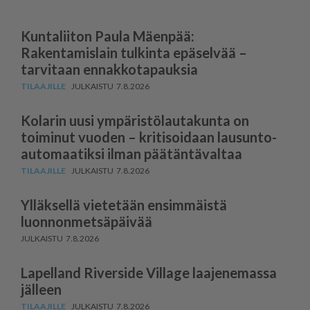
Kuntaliiton Paula Mäenpää:
Rakentamislain tulkinta epäselvää –
tarvitaan ennakkotapauksia
7.8.2026
Kolarin uusi ympäris­tö­lau­takunta on
toiminut vuoden – kritisoidaan lausun­to­
au­to­maatiksi ilman päätäntävaltaa
7.8.2026
Ylläksellä vietetään ensimmäistä
luonnonmetsäpäivää
7.8.2026
Lapelland Riverside Village laajenemassa
jälleen
7.8.2026