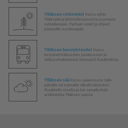
Ylläksen retkivinkit
Katso mihin
Ylläksellä ja lähistöllä kannatta suunnata
retkeilemään. Parhaat vinkit ja ohjeet
jokaiselle vuodenajalle
Ylläksen bussiyhteydet
Katso
lentokenttäbussien, junabussien ja
skibussinaikataulut kätevästi Kuukkelista.
Ylläksen sää
Katso sääennuste tälle
päivälle tai tulevalle viikolle kätevästi
Kuukkelin sivuilta ja lue samalla lisää
artikkeleita Ylläksen säästä.