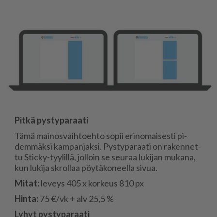
Pit­kä pys­ty­pa­raa­ti
Tämä mai­nos­vaih­to­eh­to so­pii eri­no­mai­ses­ti pi­
dem­mäk­si kam­pan­jak­si. Pys­ty­pa­raa­ti on ra­ken­net­
tu Stic­ky-tyy­lil­lä, jol­loin se seu­raa lu­ki­jan mu­ka­na,
kun lu­ki­ja skrol­laa pöy­tä­ko­neel­la si­vua.
Mi­tat:
le­veys 405 x kor­keus 810 px
Hin­ta:
75 €/vk + alv 25,5 %
Ly­hyt pys­ty­pa­raa­ti