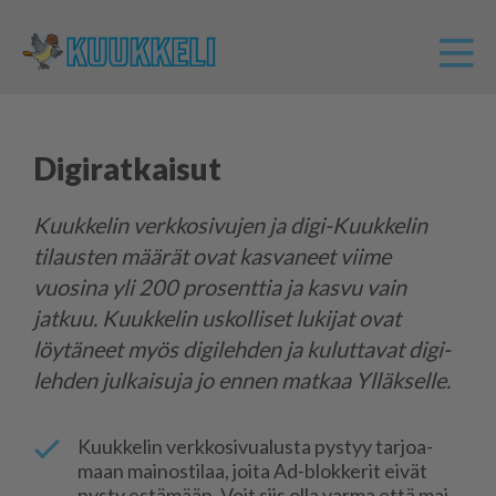
Digiratkaisut
Kuukkelin verkkosivujen ja digi-Kuukkelin
tilausten määrät ovat kasvaneet viime
vuosina yli 200 prosenttia ja kasvu vain
jatkuu. Kuukkelin uskolliset lukijat ovat
löytäneet myös digilehden ja kuluttavat digi-
lehden julkaisuja jo ennen matkaa Ylläkselle.
Kuuk­ke­lin verk­ko­si­vu­a­lus­ta pys­tyy tar­jo­a­
maan mai­nos­ti­laa, joi­ta Ad-blok­ke­rit ei­vät
pys­ty es­tä­mään. Voit siis ol­la var­ma et­tä mai­