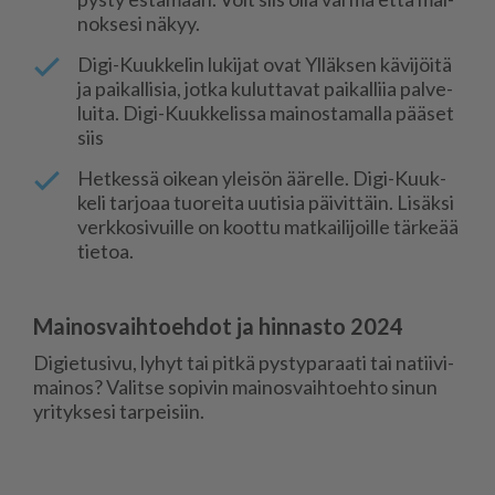
nok­se­si nä­kyy.
Digi-Kuuk­ke­lin lu­ki­jat ovat Yl­läk­sen kä­vi­jöi­tä
ja pai­kal­li­sia, jot­ka ku­lut­ta­vat pai­kal­liia pal­ve­
lui­ta. Digi-Kuuk­ke­lis­sa mai­nos­ta­mal­la pää­set
siis
Het­kes­sä oi­ke­an ylei­sön ää­rel­le. Digi-Kuuk­
ke­li tar­jo­aa tuo­rei­ta uu­ti­sia päi­vit­täin. Li­säk­si
verk­ko­si­vuil­le on koot­tu mat­kai­li­joil­le tär­ke­ää
tie­toa.
Mainosvaihtoehdot ja hinnasto 2024
Di­gie­tu­si­vu, ly­hyt tai pit­kä pys­ty­pa­raa­ti tai na­tii­vi­
mai­nos? Va­lit­se so­pi­vin mai­nos­vaih­to­eh­to si­nun
yri­tyk­se­si tar­pei­siin.