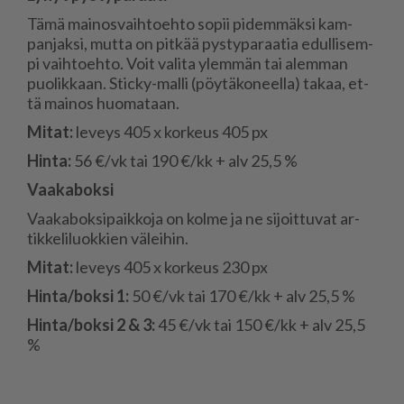
Tämä mai­nos­vaih­to­eh­to so­pii pi­dem­mäk­si kam­
pan­jak­si, mut­ta on pit­kää pys­ty­pa­raa­tia edul­li­sem­
pi vaih­to­eh­to. Voit va­li­ta ylem­män tai alem­man
puo­lik­kaan. Stic­ky-mal­li (pöy­tä­ko­neel­la) ta­kaa, et­
tä mai­nos huo­ma­taan.
Mi­tat:
le­veys 405 x kor­keus 405 px
Hin­ta:
56 €/vk tai 190 €/kk + alv 25,5 %
Vaa­ka­bok­si
Vaa­ka­bok­si­paik­ko­ja on kol­me ja ne si­joit­tu­vat ar­
tik­ke­li­luok­kien vä­lei­hin.
Mi­tat:
le­veys 405 x kor­keus 230 px
Hin­ta/bok­si 1:
50 €/vk tai 170 €/kk + alv 25,5 %
Hin­ta/bok­si 2 & 3:
45 €/vk tai 150 €/kk + alv 25,5
%