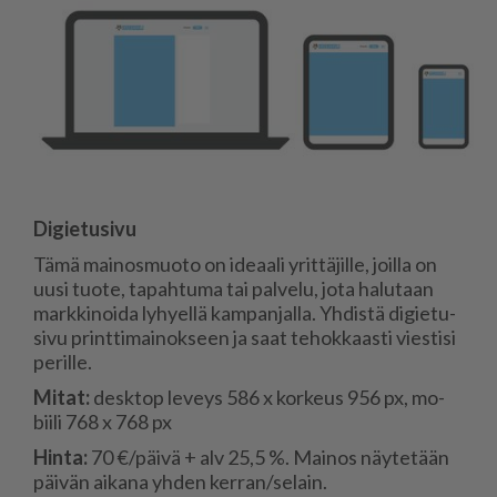
Di­gie­tu­si­vu
Tämä mai­nos­muo­to on ide­aa­li yrit­tä­jil­le, joil­la on
uu­si tuo­te, ta­pah­tu­ma tai pal­ve­lu, jota ha­lu­taan
mark­ki­noi­da ly­hy­el­lä kam­pan­jal­la. Yh­dis­tä di­gie­tu­
si­vu print­ti­mai­nok­seen ja saat te­hok­kaas­ti vies­ti­si
pe­ril­le.
Mi­tat:
desk­top le­veys 586 x kor­keus 956 px, mo­
bii­li 768 x 768 px
Hin­ta:
70 €/päi­vä + alv 25,5 %. Mai­nos näy­te­tään
päi­vän ai­ka­na yh­den ker­ran/se­lain.