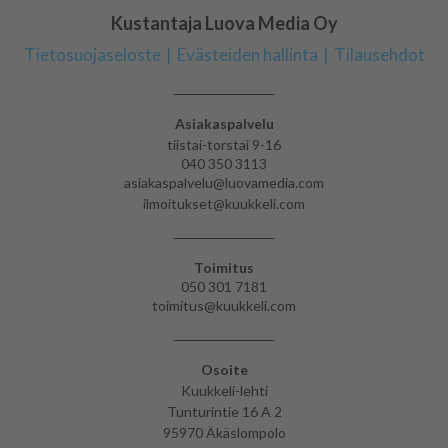
Kustantaja Luova Media Oy
Tietosuojaseloste
Evästeiden hallinta
Tilausehdot
Asiakaspalvelu
tiistai-torstai 9-16
040 350 3113
asiakaspalvelu@luovamedia.com
ilmoitukset@kuukkeli.com
Toimitus
050 301 7181
toimitus@kuukkeli.com
Osoite
Kuukkeli-lehti
Tunturintie 16 A 2
95970 Äkäslompolo