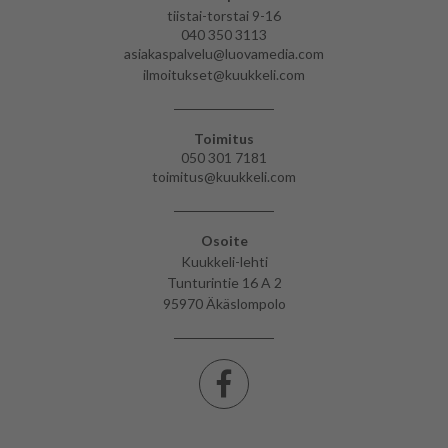
tiistai-torstai 9-16
040 350 3113
asiakaspalvelu@luovamedia.com
ilmoitukset@kuukkeli.com
Toimitus
050 301 7181
toimitus@kuukkeli.com
Osoite
Kuukkeli-lehti
Tunturintie 16 A 2
95970 Äkäslompolo