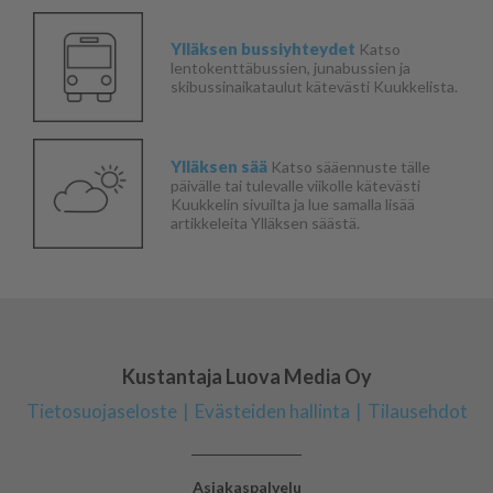
Ylläksen bussiyhteydet
Katso
lentokenttäbussien, junabussien ja
skibussinaikataulut kätevästi Kuukkelista.
Ylläksen sää
Katso sääennuste tälle
päivälle tai tulevalle viikolle kätevästi
Kuukkelin sivuilta ja lue samalla lisää
artikkeleita Ylläksen säästä.
Kustantaja Luova Media Oy
Tietosuojaseloste
Evästeiden hallinta
Tilausehdot
Asiakaspalvelu