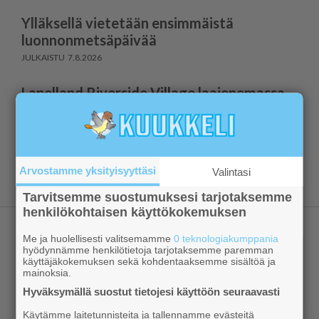
Ylläksellä vietetään ensimmäistä
luonnonmetsäpäivää
7.8.2026
Lapelland Riverside Village laajenemassa
jälleen
7.8.2026
Näytä lisää
Arvostamme yksityisyyttäsi
Valintasi
Tarvitsemme suostumuksesi tarjotaksemme
henkilökohtaisen käyttökokemuksen
Me ja huolellisesti valitsemamme
0 teknologiakumppania
hyödynnämme henkilötietoja tarjotaksemme paremman
käyttäjäkokemuksen sekä kohdentaaksemme sisältöä ja
mainoksia.
Hyväksymällä suostut tietojesi käyttöön seuraavasti
Käytämme laitetunnisteita ja tallennamme evästeitä