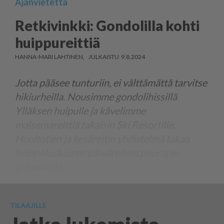
Ajanvietettä
Retkivinkki: Gondolilla kohti
huippureittiä
HANNA-MARI LAHTINEN
9.8.2024
Jotta pääsee tunturiin, ei välttämättä tarvitse
hikiurheilla. Nousimme gondolihissillä
Ylläksen huipulle ja kävelimme
maisemareittiä takaisin Ski Resortille.
Huoltotien ja kesäreitin yhdistelmä takaa
helppokulkuisen päiväretken puurajan
yläpuolella.
TILAAJILLE