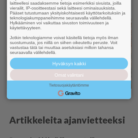
laitteellesi saadaksemme tietoja esimerkiksi sivuista, joilla
vierailit, IP-osoitteestasi sekä laitteesi ominaisuuksista.
Pääset tutustumaan yksityiskohtaisesti käyttötarkoituksiin ja
teknologiakumppaneihimme seuraavalla välilehdellä.
Hylkääminen voi vaikuttaa sivuston toimivuuteen ja
käytettävyyteen.
Jotkin teknologiamme voivat käsitellä tietoja myös ilman
suostumusta, jos niillä on siihen oikeutettu peruste. Voit
vastustaa tätä tai muuttaa asetuksiasi milloin tahansa
seuraavalla välilehdellä.
Hyväksyn kaikki
Omat valintani
Tietosuojakäytäntömme
Artikkeleita ajanvietteeksi