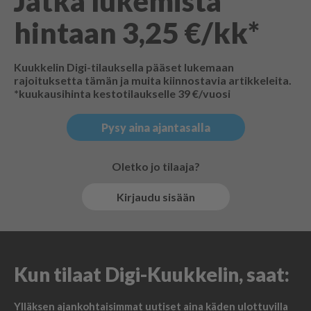
Jatka lukemista
hintaan 3,25 €/kk*
Kuukkelin Digi-tilauksella pääset lukemaan
rajoituksetta tämän ja muita kiinnostavia artikkeleita.
*kuukausihinta kestotilaukselle 39 €/vuosi
Pysy aina ajantasalla
Oletko jo tilaaja?
Kirjaudu sisään
Kun tilaat Digi-Kuukkelin, saat:
Ylläksen ajankohtaisimmat uutiset aina käden ulottuvilla