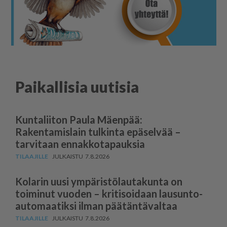
Paikallisia uutisia
Kuntaliiton Paula Mäenpää:
Rakentamislain tulkinta epäselvää –
tarvitaan ennakkotapauksia
7.8.2026
Kolarin uusi ympäris­tö­lau­takunta on
toiminut vuoden – kritisoidaan lausun­to­
au­to­maatiksi ilman päätäntävaltaa
7.8.2026