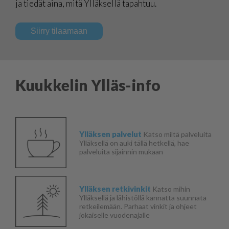
ja tiedät aina, mitä Ylläksellä tapahtuu.
Siirry tilaamaan
Kuukkelin Ylläs-info
Ylläksen palvelut
Katso miltä palveluita
Ylläksellä on auki tällä hetkellä, hae
palveluita sijainnin mukaan
Ylläksen retkivinkit
Katso mihin
Ylläksellä ja lähistöllä kannatta suunnata
retkeilemään. Parhaat vinkit ja ohjeet
jokaiselle vuodenajalle