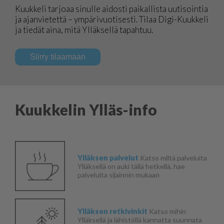
Kuukkeli tarjoaa sinulle aidosti paikallista uutisointia
ja ajanvietettä – ympärivuotisesti. Tilaa Digi-Kuukkeli
ja tiedät aina, mitä Ylläksellä tapahtuu.
Siirry tilaamaan
Kuukkelin Ylläs-info
Ylläksen palvelut
Katso miltä palveluita
Ylläksellä on auki tällä hetkellä, hae
palveluita sijainnin mukaan
Ylläksen retkivinkit
Katso mihin
Ylläksellä ja lähistöllä kannatta suunnata