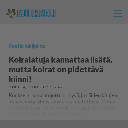
Postia lukijoilta
Koiralatuja kannattaa lisätä,
mutta koirat on pidettävä
kiinni!
LUKIJALTA
17.3.2022
Kuuk­ke­lin koi­ra­la­tu­jut­tu oli hyvä, ja näi­den la­tu­jen
li­sää­mi­nen ja yh­dis­tä­mi­nen kan­na­tet­ta­via. On­han
luon­te­vam­paa, jos koi­ra­nul­koi­lut­ta­ja­kin voi va­li­ta
reit­tin­sä yh­te­näi­ses­tä ver­kos­tos­ta.