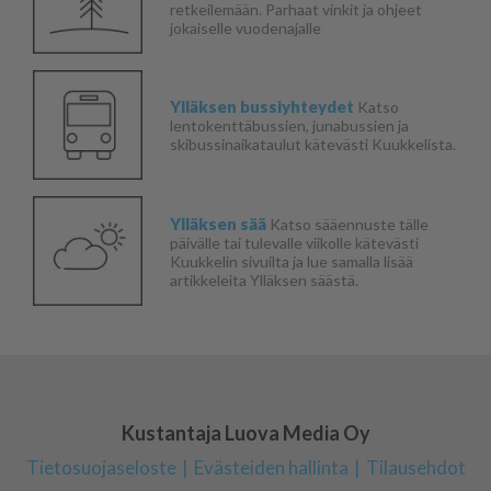
retkeilemään. Parhaat vinkit ja ohjeet
jokaiselle vuodenajalle
Ylläksen bussiyhteydet
Katso
lentokenttäbussien, junabussien ja
skibussinaikataulut kätevästi Kuukkelista.
Ylläksen sää
Katso sääennuste tälle
päivälle tai tulevalle viikolle kätevästi
Kuukkelin sivuilta ja lue samalla lisää
artikkeleita Ylläksen säästä.
Kustantaja Luova Media Oy
Tietosuojaseloste
Evästeiden hallinta
Tilausehdot