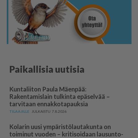
Paikallisia uutisia
Kuntaliiton Paula Mäenpää:
Rakentamislain tulkinta epäselvää –
tarvitaan ennakkotapauksia
7.8.2026
Kolarin uusi ympäris­tö­lau­takunta on
toiminut vuoden – kritisoidaan lausun­to­