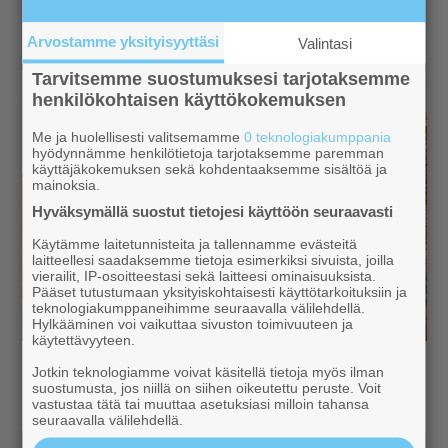
Arvostamme yksityisyyttäsi
Valintasi
Tarvitsemme suostumuksesi tarjotaksemme
henkilökohtaisen käyttökokemuksen
Me ja huolellisesti valitsemamme
0 teknologiakumppania
hyödynnämme henkilötietoja tarjotaksemme paremman
käyttäjäkokemuksen sekä kohdentaaksemme sisältöä ja
mainoksia.
Hyväksymällä suostut tietojesi käyttöön seuraavasti
Käytämme laitetunnisteita ja tallennamme evästeitä
laitteellesi saadaksemme tietoja esimerkiksi sivuista, joilla
vierailit, IP-osoitteestasi sekä laitteesi ominaisuuksista.
Pääset tutustumaan yksityiskohtaisesti käyttötarkoituksiin ja
teknologiakumppaneihimme seuraavalla välilehdellä.
Hylkääminen voi vaikuttaa sivuston toimivuuteen ja
käytettävyyteen.
Jotkin teknologiamme voivat käsitellä tietoja myös ilman
suostumusta, jos niillä on siihen oikeutettu peruste. Voit
vastustaa tätä tai muuttaa asetuksiasi milloin tahansa
seuraavalla välilehdellä.
Artikkeleita ajanvietteeksi