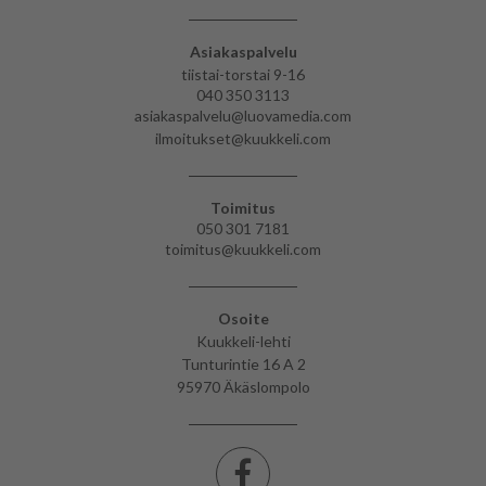
Asiakaspalvelu
tiistai-torstai 9-16
040 350 3113
asiakaspalvelu@luovamedia.com
ilmoitukset@kuukkeli.com
Toimitus
050 301 7181
toimitus@kuukkeli.com
Osoite
Kuukkeli-lehti
Tunturintie 16 A 2
95970 Äkäslompolo