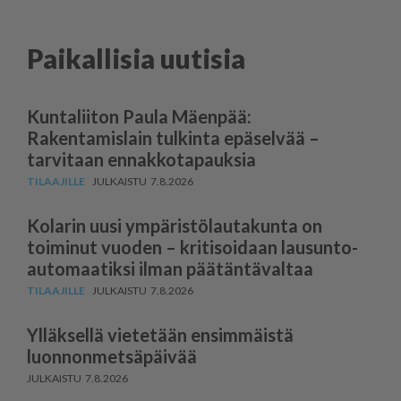
Paikallisia uutisia
Kuntaliiton Paula Mäenpää:
Rakentamislain tulkinta epäselvää –
tarvitaan ennakkotapauksia
7.8.2026
Kolarin uusi ympäris­tö­lau­takunta on
toiminut vuoden – kritisoidaan lausun­to­
au­to­maatiksi ilman päätäntävaltaa
7.8.2026
Ylläksellä vietetään ensimmäistä
luonnonmetsäpäivää
7.8.2026