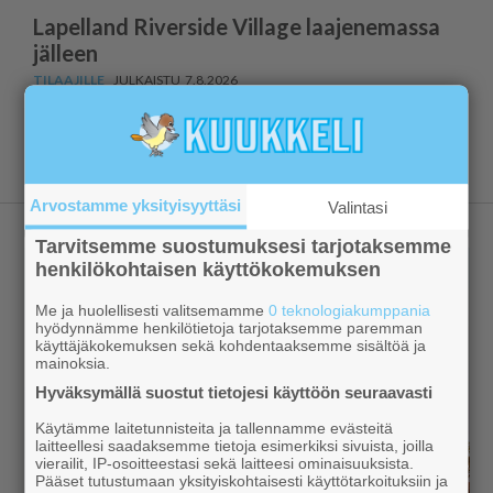
Lapelland Riverside Village laajenemassa
jälleen
7.8.2026
Näytä lisää
Arvostamme yksityisyyttäsi
Valintasi
Tarvitsemme suostumuksesi tarjotaksemme
henkilökohtaisen käyttökokemuksen
Me ja huolellisesti valitsemamme
0 teknologiakumppania
hyödynnämme henkilötietoja tarjotaksemme paremman
käyttäjäkokemuksen sekä kohdentaaksemme sisältöä ja
mainoksia.
Hyväksymällä suostut tietojesi käyttöön seuraavasti
Käytämme laitetunnisteita ja tallennamme evästeitä
laitteellesi saadaksemme tietoja esimerkiksi sivuista, joilla
vierailit, IP-osoitteestasi sekä laitteesi ominaisuuksista.
Pääset tutustumaan yksityiskohtaisesti käyttötarkoituksiin ja