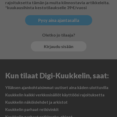
rajoituksetta tämän ja muita kiinnostavia artikkeleita.
*kuukausihinta kestotilaukselle 39 €/vuosi
Pysy aina ajantasalla
Oletko jo tilaaja?
Kirjaudu sisään
Kun tilaat Digi-Kuukkelin, saat:
Ylläksen ajankohtaisimmat uutiset aina käden ulottuvilla
Kuukkelin kaikki verkkosisällöt käyttöösi rajoituksetta
Kuukkelin näköislehdet ja arkistot
Kuukkelin parhaat retkivinkit
Kuukkelin parhaat retkiruoka-ohjeet