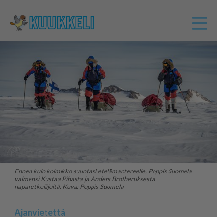
Ennen kuin kolmikko suuntasi etelämantereelle, Poppis Suomela
valmensi Kustaa Pihasta ja Anders Brotheruksesta
naparetkeilijöitä. Kuva: Poppis Suomela
Ajanvietettä