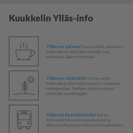
Kuukkelin Ylläs-info
Ylläksen palvelut
Katso miltä palveluita
Ylläksellä on auki tällä hetkellä, hae
palveluita sijainnin mukaan
Ylläksen retkivinkit
Katso mihin
Ylläksellä ja lähistöllä kannatta suunnata
retkeilemään. Parhaat vinkit ja ohjeet
jokaiselle vuodenajalle
Ylläksen bussiyhteydet
Katso
lentokenttäbussien, junabussien ja
skibussinaikataulut kätevästi Kuukkelista.