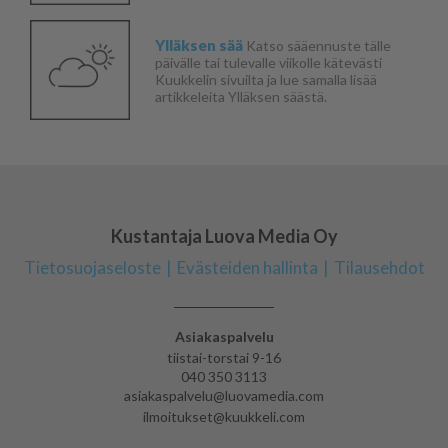
Ylläksen sää
Katso sääennuste tälle
päivälle tai tulevalle viikolle kätevästi
Kuukkelin sivuilta ja lue samalla lisää
artikkeleita Ylläksen säästä.
Kustantaja Luova Media Oy
Tietosuojaseloste
Evästeiden hallinta
Tilausehdot
Asiakaspalvelu
tiistai-torstai 9-16
040 350 3113
asiakaspalvelu@luovamedia.com
ilmoitukset@kuukkeli.com