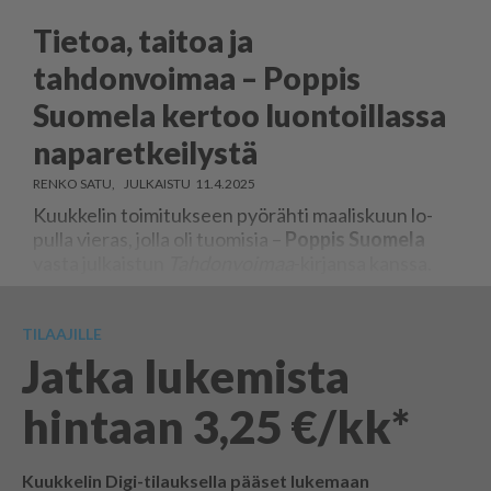
Tietoa, taitoa ja
tahdonvoimaa – Poppis
Suomela kertoo luontoillassa
naparetkeilystä
RENKO SATU
11.4.2025
Kuuk­ke­lin toi­mi­tuk­seen pyö­räh­ti maa­lis­kuun lo­
pul­la vie­ras, jol­la oli tuo­mi­sia –
Pop­pis Suo­me­la
vas­ta jul­kais­tun
Tah­don­voi­maa
-kir­jan­sa kans­sa.
TILAAJILLE
Jatka lukemista
hintaan 3,25 €/kk*
Kuukkelin Digi-tilauksella pääset lukemaan