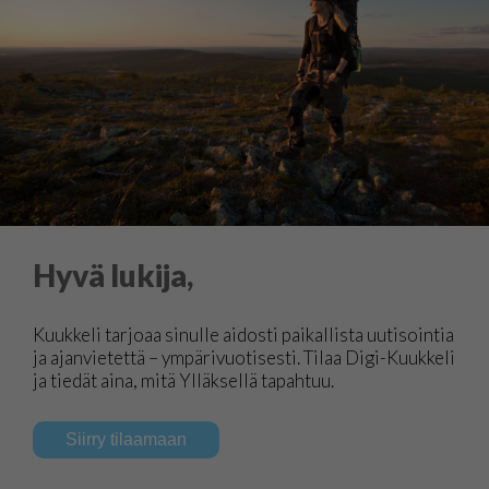
Hyvä lukija,
Kuukkeli tarjoaa sinulle aidosti paikallista uutisointia
ja ajanvietettä – ympärivuotisesti. Tilaa Digi-Kuukkeli
ja tiedät aina, mitä Ylläksellä tapahtuu.
Siirry tilaamaan