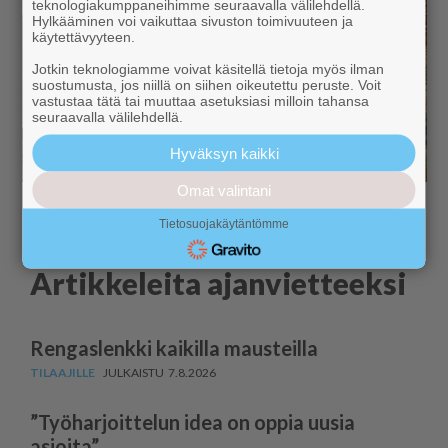
teknologiakumppaneihimme seuraavalla välilehdellä.
Hylkääminen voi vaikuttaa sivuston toimivuuteen ja
käytettävyyteen.
Jotkin teknologiamme voivat käsitellä tietoja myös ilman
suostumusta, jos niillä on siihen oikeutettu peruste. Voit
vastustaa tätä tai muuttaa asetuksiasi milloin tahansa
seuraavalla välilehdellä.
Hyväksyn kaikki
Omat valintani
Tietosuojakäytäntömme
Artikkeleita ajanvietteeksi
Rengaslenkki kaikilla mausteilla
7.8.2026
”Työharjoittelun idea on oppia uusia
asioita”