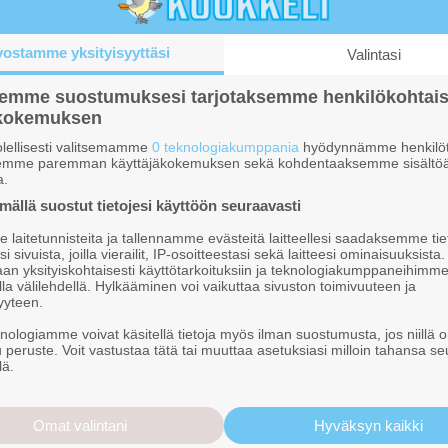
 Ylläksellä ja lähistöllä
ilemään. Parhaat vinkit ja
vostamme yksityisyyttäsi
Valintasi
ajalle
semme suostumuksesi tarjotaksemme henkilökohtai
ökokemuksen
lellisesti valitsemamme
0 teknologiakumppania
hyödynnämme henkilöt
semme paremman käyttäjäkokemuksen sekä kohdentaaksemme sisältöä
a.
tisia
ällä suostut tietojesi käyttöön seuraavasti
laitetunnisteita ja tallennamme evästeitä laitteellesi saadaksemme tie
i sivuista, joilla vierailit, IP-osoitteestasi sekä laitteesi ominaisuuksista
an yksityiskohtaisesti käyttötarkoituksiin ja teknologiakumppaneihimm
elmistoon
la välilehdellä. Hylkääminen voi vaikuttaa sivuston toimivuuteen ja
yyteen.
knologiamme voivat käsitellä tietoja myös ilman suostumusta, jos niillä o
huhtikuuta
u peruste. Voit vastustaa tätä tai muuttaa asetuksiasi milloin tahansa se
lä.
 7. huhtikuuta
Omat valintani
Hyväksyn kaikki