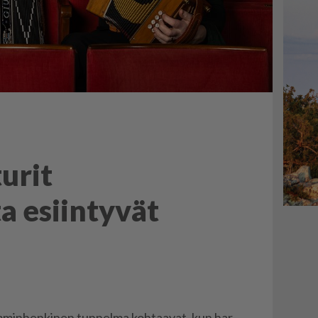
urit
a esiintyvät
läm­min­hen­ki­nen tun­nel­ma koh­taa­vat, kun har­