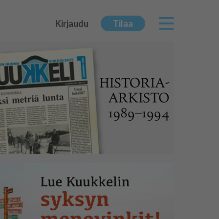
Kirjaudu
Tilaa