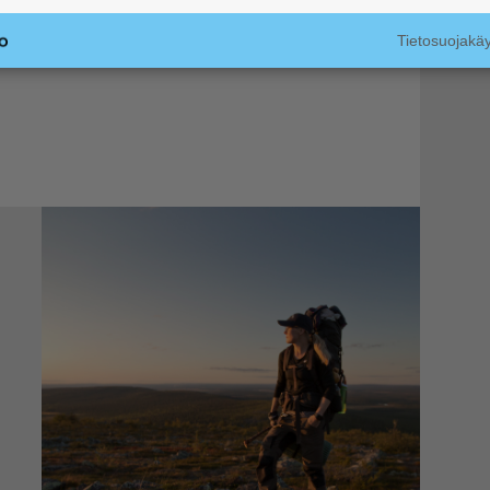
Tietosuojak
. maaliskuuta