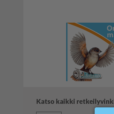
Katso kaikki retkeilyvink