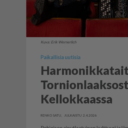
Kuva: Erik Wernerlich
Paikallisia uutisia
Harmonikkatait
Tornionlaaksost
Kellokkaassa
RENKO SATU
2.4.2026
Poh­joi­sen ai­nut­laa­tui­nen kult­tuu­ri ja 