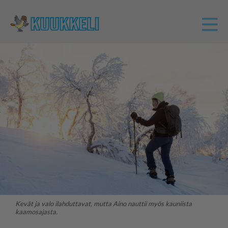
Kevät ja valo ilahduttavat, mutta Aino nauttii myös kauniista
kaamosajasta.