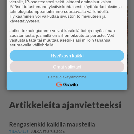
vierailit, IP-osoitteestasi sekä laitteesi ominaisuuksista.
Pääset tutustumaan yksityiskohtaisesti käyttötarkoituksiin ja
teknologiakumppaneihimme seuraavalla välilehdellä.
Hylkääminen voi vaikuttaa sivuston toimivuuteen ja
käytettävyyteen.
Jotkin teknologiamme voivat käsitellä tietoja myös ilman
suostumusta, jos niillä on siihen oikeutettu peruste. Voit
vastustaa tätä tai muuttaa asetuksiasi milloin tahansa
seuraavalla välilehdellä.
Hyväksyn kaikki
Omat valintani
Tietosuojakäytäntömme
Artikkeleita ajanvietteeksi
Rengaslenkki kaikilla mausteilla
7.8.2026