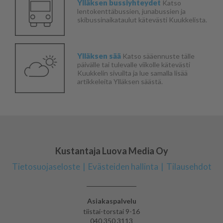
Ylläksen bussiyhteydet
Katso
lentokenttäbussien, junabussien ja
skibussinaikataulut kätevästi Kuukkelista.
Ylläksen sää
Katso sääennuste tälle
päivälle tai tulevalle viikolle kätevästi
Kuukkelin sivuilta ja lue samalla lisää
artikkeleita Ylläksen säästä.
Kustantaja Luova Media Oy
Tietosuojaseloste
Evästeiden hallinta
Tilausehdot
Asiakaspalvelu
tiistai-torstai 9-16
040 350 3113