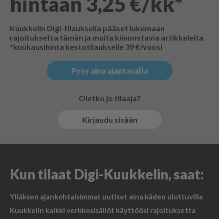
hintaan 3,25 €/kk*
Kuukkelin Digi-tilauksella pääset lukemaan
rajoituksetta tämän ja muita kiinnostavia artikkeleita.
*kuukausihinta kestotilaukselle 39 €/vuosi
Pysy aina ajantasalla
Oletko jo tilaaja?
Kirjaudu sisään
Kun tilaat Digi-Kuukkelin, saat:
Ylläksen ajankohtaisimmat uutiset aina käden ulottuvilla
Kuukkelin kaikki verkkosisällöt käyttöösi rajoituksetta