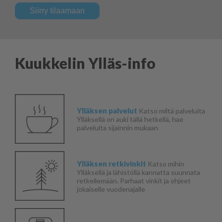
Siirry tilaamaan
Kuukkelin Ylläs-info
Ylläksen palvelut
Katso miltä palveluita
Ylläksellä on auki tällä hetkellä, hae
palveluita sijainnin mukaan
Ylläksen retkivinkit
Katso mihin
Ylläksellä ja lähistöllä kannatta suunnata
retkeilemään. Parhaat vinkit ja ohjeet
jokaiselle vuodenajalle