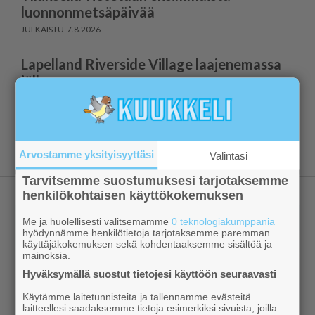
luonnonmetsäpäivää
7.8.2026
Lapelland Riverside Village laajenemassa
jälleen
7.8.2026
Näytä lisää
Arvostamme yksityisyyttäsi
Valintasi
Tarvitsemme suostumuksesi tarjotaksemme
henkilökohtaisen käyttökokemuksen
Me ja huolellisesti valitsemamme
0 teknologiakumppania
hyödynnämme henkilötietoja tarjotaksemme paremman
käyttäjäkokemuksen sekä kohdentaaksemme sisältöä ja
mainoksia.
Hyväksymällä suostut tietojesi käyttöön seuraavasti
Käytämme laitetunnisteita ja tallennamme evästeitä
laitteellesi saadaksemme tietoja esimerkiksi sivuista, joilla