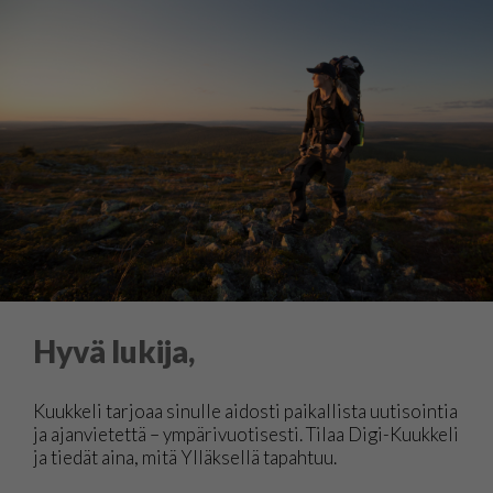
Hyvä lukija,
Kuukkeli tarjoaa sinulle aidosti paikallista uutisointia
ja ajanvietettä – ympärivuotisesti. Tilaa Digi-Kuukkeli
ja tiedät aina, mitä Ylläksellä tapahtuu.