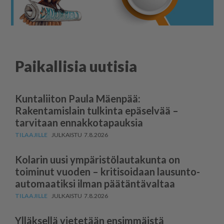
Paikallisia uutisia
Kuntaliiton Paula Mäenpää:
Rakentamislain tulkinta epäselvää –
tarvitaan ennakkotapauksia
7.8.2026
Kolarin uusi ympäris­tö­lau­takunta on
toiminut vuoden – kritisoidaan lausun­to­
au­to­maatiksi ilman päätäntävaltaa
7.8.2026
Ylläksellä vietetään ensimmäistä