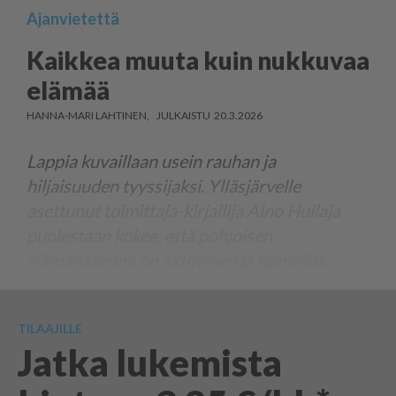
Ajanvietettä
Kaikkea muuta kuin nukkuvaa
elämää
HANNA-MARI LAHTINEN
20.3.2026
Lappia kuvaillaan usein rauhan ja
hiljaisuuden tyyssijaksi. Ylläsjärvelle
asettunut toimittaja-kirjailija Aino Huilaja
puolestaan kokee, että pohjoisen
elämänasenne on aktiivinen ja toimelias.
TILAAJILLE
Jatka lukemista