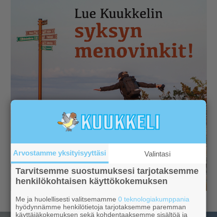
Arvostamme yksityisyyttäsi
Valintasi
Tarvitsemme suostumuksesi tarjotaksemme
henkilökohtaisen käyttökokemuksen
Me ja huolellisesti valitsemamme
0 teknologiakumppania
hyödynnämme henkilötietoja tarjotaksemme paremman
käyttäjäkokemuksen sekä kohdentaaksemme sisältöä ja