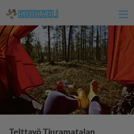
Telttayö Tiuramatalan