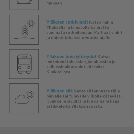
mukaan
Ylläksen retkivinkit
Katso mihin
Ylläksellä ja lähistöllä kannatta
suunnata retkeilemään. Parhaat vinkit
ja ohjeet jokaiselle vuodenajalle
Ylläksen bussiyhteydet
Katso
lentokenttäbussien, junabussien ja
skibussinaikataulut kätevästi
Kuukkelista.
Ylläksen sää
Katso sääennuste tälle
päivälle tai tulevalle viikolle kätevästi
Kuukkelin sivuilta ja lue samalla lisää
artikkeleita Ylläksen säästä.