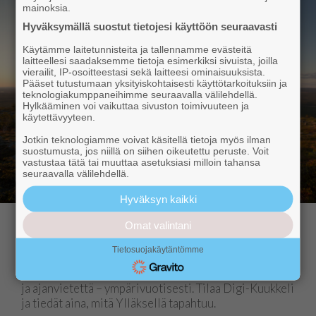
mainoksia.
Hyväksymällä suostut tietojesi käyttöön seuraavasti
Käytämme laitetunnisteita ja tallennamme evästeitä
laitteellesi saadaksemme tietoja esimerkiksi sivuista, joilla
vierailit, IP-osoitteestasi sekä laitteesi ominaisuuksista.
Pääset tutustumaan yksityiskohtaisesti käyttötarkoituksiin ja
teknologiakumppaneihimme seuraavalla välilehdellä.
Hylkääminen voi vaikuttaa sivuston toimivuuteen ja
käytettävyyteen.
Jotkin teknologiamme voivat käsitellä tietoja myös ilman
suostumusta, jos niillä on siihen oikeutettu peruste. Voit
vastustaa tätä tai muuttaa asetuksiasi milloin tahansa
seuraavalla välilehdellä.
Hyväksyn kaikki
Omat valintani
Hyvä lukija,
Tietosuojakäytäntömme
Kuukkeli tarjoaa sinulle aidosti paikallista uutisointia
ja ajanvietettä – ympärivuotisesti. Tilaa Digi-Kuukkeli
ja tiedät aina, mitä Ylläksellä tapahtuu.