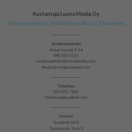
Kustantaja Luova Media Oy
Tietosuojaseloste
Evästeiden hallinta
Tilausehdot
Asiakaspalvelu
tiistai-torstai 9-16
040 350 3113
asiakaspalvelu@luovamedia.com
ilmoitukset@kuukkeli.com
Toimitus
050 301 7181
toimitus@kuukkeli.com
Osoite
Kuukkeli-lehti
Tunturintie 16 A 2