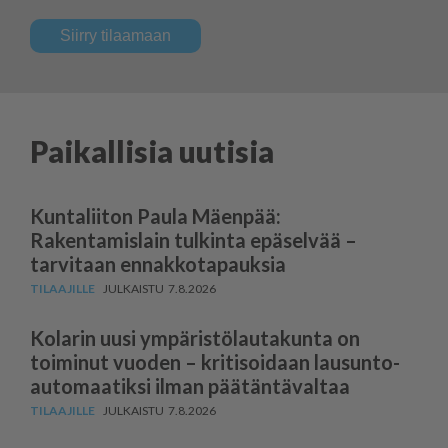
Siirry tilaamaan
Paikallisia uutisia
Kuntaliiton Paula Mäenpää:
Rakentamislain tulkinta epäselvää –
tarvitaan ennakkotapauksia
7.8.2026
Kolarin uusi ympäris­tö­lau­takunta on
toiminut vuoden – kritisoidaan lausun­to­
au­to­maatiksi ilman päätäntävaltaa
7.8.2026