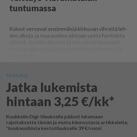
tuntumassa
Koi­vut ver­so­vat en­sim­mäi­siä kir­ku­van vih­rei­tä leh­
den al­ku­ja, ja maa pus­kee pin­taan uut­ta hen­tois­ta
elä­mää. Au­rin­ko läm­mit­tää sen ver­ran kuu­mas­ti,
et­tä us­kal­lan jo pal­jas­taa val­koi­si­na vilk­ku­vat sää­
re­ni ke­säl­le.
TILAAJILLE
Jatka lukemista
hintaan 3,25 €/kk*
Kuukkelin Digi-tilauksella pääset lukemaan
rajoituksetta tämän ja muita kiinnostavia artikkeleita.
*kuukausihinta kestotilaukselle 39 €/vuosi