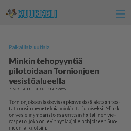
Paikallisia uutisia
Minkin tehopyyntiä
pilotoidaan Tornionjoen
vesistöalueella
RENKO SATU
4.7.2025
Tor­ni­on­jo­keen las­ke­vis­sa pien­ve­sis­sä ale­taan tes­
ta­ta uu­sia me­ne­tel­miä min­kin tor­ju­mi­sek­si. Mink­ki
on ve­sie­li­nym­pä­ris­töis­sä erit­täin hai­tal­li­nen vie­
ras­pe­to, joka on le­vin­nyt laa­jal­le poh­joi­seen Suo­
meen ja Ruot­siin.