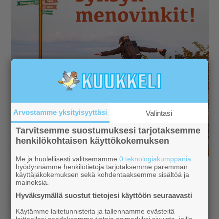
Arvostamme yksityisyyttäsi
Valintasi
Tarvitsemme suostumuksesi tarjotaksemme
henkilökohtaisen käyttökokemuksen
Me ja huolellisesti valitsemamme
0 teknologiakumppania
hyödynnämme henkilötietoja tarjotaksemme paremman
käyttäjäkokemuksen sekä kohdentaaksemme sisältöä ja
mainoksia.
Hyväksymällä suostut tietojesi käyttöön seuraavasti
Aiheeseen liittyviä uutisia
Käytämme laitetunnisteita ja tallennamme evästeitä
laitteellesi saadaksemme tietoja esimerkiksi sivuista, joilla