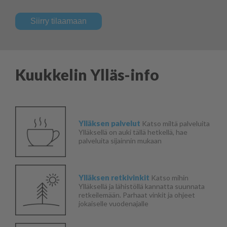
Siirry tilaamaan
Kuukkelin Ylläs-info
Ylläksen palvelut
Katso miltä palveluita
Ylläksellä on auki tällä hetkellä, hae
palveluita sijainnin mukaan
Ylläksen retkivinkit
Katso mihin
Ylläksellä ja lähistöllä kannatta suunnata
retkeilemään. Parhaat vinkit ja ohjeet
jokaiselle vuodenajalle