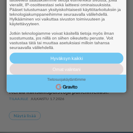
vierailit, IP-osoitteestasi sekä laitteesi ominaisuuksista.
Pääset tutustumaan yksityiskohtaisesti käyttötarkoituksiin ja
Ylläksellä vietetään ensimmäistä
teknologiakumppaneihimme seuraavalla välilehdellä.
luonnonmetsäpäivää
Hylkääminen voi vaikuttaa sivuston toimivuuteen ja
käytettävyyteen.
7.8.2026
Jotkin teknologiamme voivat käsitellä tietoja myös ilman
suostumusta, jos niillä on siihen oikeutettu peruste. Voit
Pohjoinen maisema – eilen, tänään ja
vastustaa tätä tai muuttaa asetuksiasi milloin tahansa
huomenna
seuraavalla välilehdellä.
3.7.2026
Hyväksyn kaikki
Hillasadolle ei povata huippuvuotta
Omat valintani
1.7.2026
Tietosuojakäytäntömme
Kerää kansallispuistoja puhelimellasi!
1.7.2026
Näytä lisää