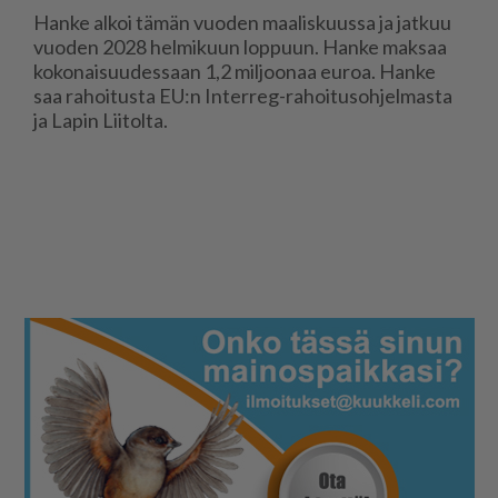
Han­ke al­koi tä­män vuo­den maa­lis­kuus­sa ja jat­kuu
vuo­den 2028 hel­mi­kuun lop­puun. Han­ke mak­saa
ko­ko­nai­suu­des­saan 1,2 mil­joo­naa eu­roa. Han­ke
saa ra­hoi­tus­ta EU:n In­ter­reg-ra­hoi­tu­soh­jel­mas­ta
ja La­pin Lii­tol­ta.