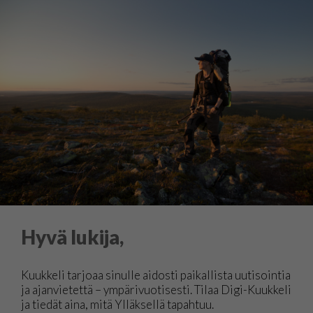
Hyvä lukija,
Kuukkeli tarjoaa sinulle aidosti paikallista uutisointia
ja ajanvietettä – ympärivuotisesti. Tilaa Digi-Kuukkeli
ja tiedät aina, mitä Ylläksellä tapahtuu.