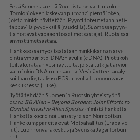
Sekä Suo­mes­ta et­tä Ruot­sis­ta on va­lit­tu kol­me
Tor­ni­on­jo­keen las­ke­vaa pu­roa tai pien­tä jo­kea,
jois­ta min­kit hä­vi­te­tään. Pyyn­ti to­teu­te­taan he­ti­
tap­pa­vil­la pyy­dyk­sil­lä (rau­doil­la). Suo­mes­sa pyyn­
tiä hoi­ta­vat va­paa­eh­toi­set met­säs­tä­jät, Ruot­sis­sa
am­mat­ti­met­säs­tä­jä.
Hank­kees­sa myös tes­ta­taan mink­ki­kan­nan ar­vi­
oin­tia ym­pä­ris­tö-DNA:n avul­la (eD­NA). Pi­lot­ti­koh­
teil­ta ke­rä­tään ve­si­näyt­tei­tä, jois­ta tut­ki­jat ar­vi­oi­
vat min­kin DNA:n run­saut­ta. Ve­si­näyt­teet ana­ly­
soi­daan di­gi­taa­li­sen PCR:n avul­la Luon­non­va­ra­
kes­kuk­ses­sa (Luke).
Työ­tä teh­dään Suo­men ja Ruot­sin yh­teis­työ­nä,
osa­na
BB Alien – Bey­ond Bor­ders: Joint Ef­forts to
Com­bat In­va­si­ve Alien Spe­cies
-ni­mis­tä han­ket­ta.
Han­ket­ta koor­di­noi Läns­s­ty­rel­sen Nor­r­bot­ten.
Han­ke­kump­pa­nei­ta ovat Met­sä­hal­li­tus (Erä­pal­ve­
lut), Luon­non­va­ra­kes­kus ja Svens­ka Jä­gar­för­bun­
det.