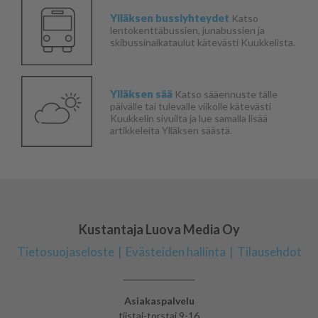
Ylläksen bussiyhteydet
Katso
lentokenttäbussien, junabussien ja
skibussinaikataulut kätevästi Kuukkelista.
Ylläksen sää
Katso sääennuste tälle
päivälle tai tulevalle viikolle kätevästi
Kuukkelin sivuilta ja lue samalla lisää
artikkeleita Ylläksen säästä.
Kustantaja Luova Media Oy
Tietosuojaseloste
Evästeiden hallinta
Tilausehdot
Asiakaspalvelu
tiistai-torstai 9-16