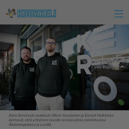
Kero Servicesin osakkaat Oliver Savolainen ja Eemeli Heikkinen
kertovat, että yrityksen tavoite on kasvattaa toimintaansa
Äkäslompolossa ja Levillä.