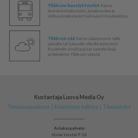
Ylläksen bussiyhteydet
Katso
lentokenttäbussien, junabussien ja
skibussinaikataulut kätevästi Kuukkelista.
Ylläksen sää
Katso sääennuste tälle
päivälle tai tulevalle viikolle kätevästi
Kuukkelin sivuilta ja lue samalla lisää
artikkeleita Ylläksen säästä.
Kustantaja Luova Media Oy
Tietosuojaseloste
Evästeiden hallinta
Tilausehdot
Asiakaspalvelu
tiistai-torstai 9-16