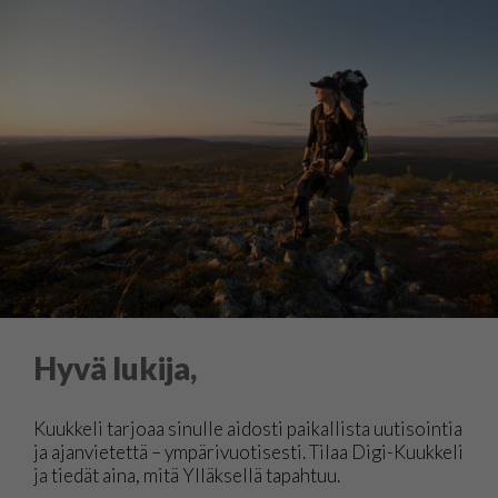
Hyvä lukija,
Kuukkeli tarjoaa sinulle aidosti paikallista uutisointia
ja ajanvietettä – ympärivuotisesti. Tilaa Digi-Kuukkeli
ja tiedät aina, mitä Ylläksellä tapahtuu.