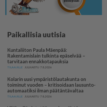
Paikallisia uutisia
Kuntaliiton Paula Mäenpää:
Rakentamislain tulkinta epäselvää –
tarvitaan ennakkotapauksia
7.8.2026
Kolarin uusi ympäris­tö­lau­takunta on
toiminut vuoden – kritisoidaan lausun­to­
au­to­maatiksi ilman päätäntävaltaa
7.8.2026