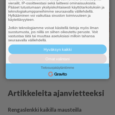
vierailit, IP-osoitteestasi sekä laitteesi ominaisuuksista.
Pääset tutustumaan yksityiskohtaisesti käyttötarkoituksiin ja
teknologiakumppaneihimme seuraavalla välilehdellä.
Hylkääminen voi vaikuttaa sivuston toimivuuteen ja
käytettävyyteen.
Jotkin teknologiamme voivat käsitellä tietoja myös ilman
suostumusta, jos niillä on siihen oikeutettu peruste. Voit
vastustaa tätä tai muuttaa asetuksiasi milloin tahansa
seuraavalla välilehdellä.
Hyväksyn kaikki
Omat valintani
Tietosuojakäytäntömme
Artikkeleita ajanvietteeksi
Rengaslenkki kaikilla mausteilla