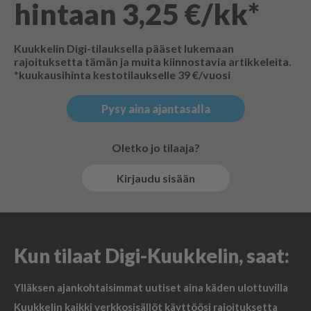
hintaan 3,25 €/kk*
Kuukkelin Digi-tilauksella pääset lukemaan
rajoituksetta tämän ja muita kiinnostavia artikkeleita.
*kuukausihinta kestotilaukselle 39 €/vuosi
Pysy aina ajantasalla
Oletko jo tilaaja?
Kirjaudu sisään
Kun tilaat Digi-Kuukkelin, saat:
Ylläksen ajankohtaisimmat uutiset aina käden ulottuvilla
Kuukkelin kaikki verkkosisällöt käyttöösi rajoituksetta