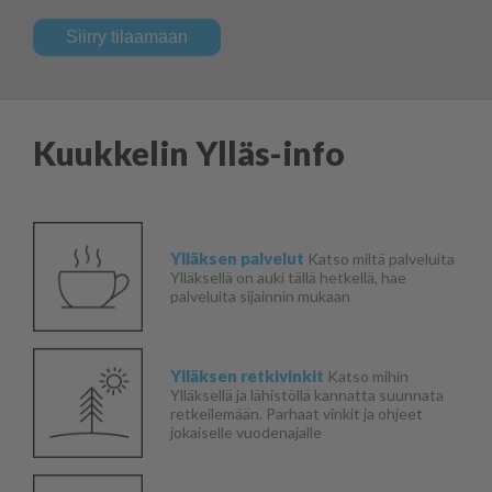
Siirry tilaamaan
Kuukkelin Ylläs-info
Ylläksen palvelut
Katso miltä palveluita
Ylläksellä on auki tällä hetkellä, hae
palveluita sijainnin mukaan
Ylläksen retkivinkit
Katso mihin
Ylläksellä ja lähistöllä kannatta suunnata
retkeilemään. Parhaat vinkit ja ohjeet
jokaiselle vuodenajalle