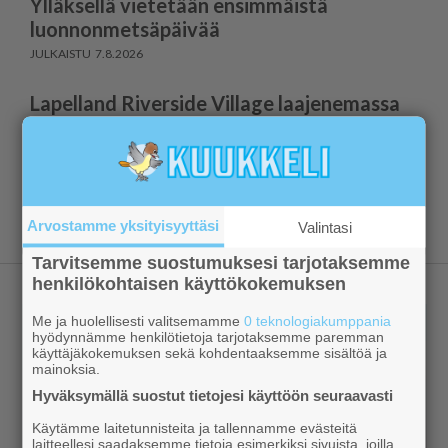
Ylläksellä vietetään ensimmäistä
luonnonmetsäpäivää
7.8.2026
Lapelland Riverside Village laajenemassa
jälleen
7.8.2026
Näytä lisää
Arvostamme yksityisyyttäsi
Valintasi
Tarvitsemme suostumuksesi tarjotaksemme
henkilökohtaisen käyttökokemuksen
Me ja huolellisesti valitsemamme
0 teknologiakumppania
hyödynnämme henkilötietoja tarjotaksemme paremman
käyttäjäkokemuksen sekä kohdentaaksemme sisältöä ja
mainoksia.
Hyväksymällä suostut tietojesi käyttöön seuraavasti
Käytämme laitetunnisteita ja tallennamme evästeitä
laitteellesi saadaksemme tietoja esimerkiksi sivuista, joilla