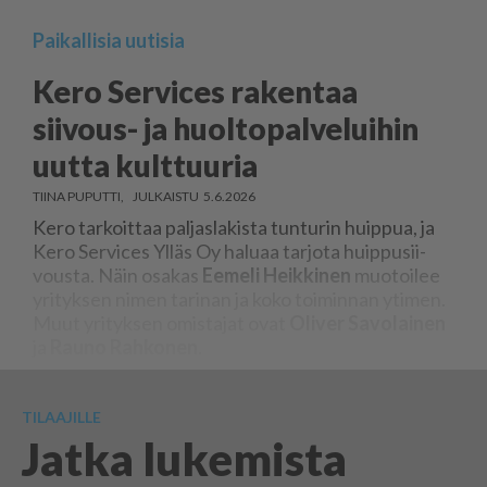
Paikallisia uutisia
Kero Services rakentaa
siivous- ja huoltopalveluihin
uutta kulttuuria
TIINA PUPUTTI
5.6.2026
Kero tar­koit­taa pal­jas­la­kis­ta tun­tu­rin huip­pua, ja
Kero Ser­vi­ces Yl­läs Oy ha­lu­aa tar­jo­ta huip­pu­sii­
vous­ta. Näin osa­kas
Ee­me­li
Heik­ki­nen
muo­toi­lee
yri­tyk­sen ni­men ta­ri­nan ja koko toi­min­nan yti­men.
Muut yri­tyk­sen omis­ta­jat ovat
Oli­ver
Sa­vo­lai­nen
ja
Rau­no
Rah­ko­nen
.
TILAAJILLE
Jatka lukemista