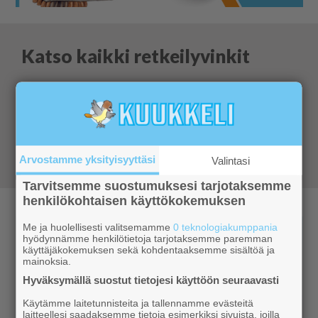
Katso kaikki retkeilyvinkit
Retkivinkit
Katso mihin Ylläksellä ja
lähistöllä kannatta suunnata retkeilemään.
Parhaat vinkit ja ohjeet jokaiselle
vuodenajalle
Arvostamme yksityisyyttäsi
Valintasi
Tarvitsemme suostumuksesi tarjotaksemme
henkilökohtaisen käyttökokemuksen
Me ja huolellisesti valitsemamme
0 teknologiakumppania
hyödynnämme henkilötietoja tarjotaksemme paremman
käyttäjäkokemuksen sekä kohdentaaksemme sisältöä ja
mainoksia.
Hyväksymällä suostut tietojesi käyttöön seuraavasti
Käytämme laitetunnisteita ja tallennamme evästeitä
laitteellesi saadaksemme tietoja esimerkiksi sivuista, joilla