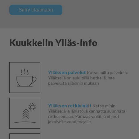
Siirry tilaamaan
Kuukkelin Ylläs-info
Ylläksen palvelut
Katso miltä palveluita
Ylläksellä on auki tällä hetkellä, hae
palveluita sijainnin mukaan
Ylläksen retkivinkit
Katso mihin
Ylläksellä ja lähistöllä kannatta suunnata
retkeilemään. Parhaat vinkit ja ohjeet
jokaiselle vuodenajalle