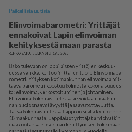
Paikallisia uutisia
Elinvoimabarometri: Yrittäjät
ennakoivat Lapin elinvoiman
kehityksestä maan parasta
RENKO SATU
19.5.2025
Us­ko tu­le­vaan on lap­pi­lais­ten yrit­tä­jien kes­kuu­
des­sa vank­ka, ker­too Yrit­tä­jien tuo­re Elin­voi­ma­ba­
ro­met­ri. Yri­tyk­sen ko­ti­maa­kun­nan elin­voi­maa mit­
taa­va ba­ro­met­ri koos­tuu kol­mes­ta ko­ko­nai­suu­des­
ta: elin­voi­ma, ver­kos­toi­tu­mi­nen ja joh­ta­mi­nen.
Elin­voi­ma-ko­ko­nai­suu­des­sa ar­vi­oi­daan maa­kun­
nan puo­leen­sa­ve­tä­vyyt­tä ja saa­vu­tet­ta­vuut­ta.
Täs­sä ko­ko­nai­suu­des­sa Lap­pi on si­jal­la kym­me­nen
18 maa­kun­nas­ta. Lap­pi­lai­set yrit­tä­jät ar­vi­oi­vat­kin
maa­kun­tan­sa elin­voi­man ke­hit­ty­mi­sen koko maan
par­haak­si seu­raa­val­le kym­me­nel­le vuo­del­le.