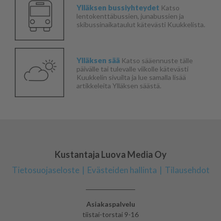
Ylläksen bussiyhteydet
Katso
lentokenttäbussien, junabussien ja
skibussinaikataulut kätevästi Kuukkelista.
Ylläksen sää
Katso sääennuste tälle
päivälle tai tulevalle viikolle kätevästi
Kuukkelin sivuilta ja lue samalla lisää
artikkeleita Ylläksen säästä.
Kustantaja Luova Media Oy
Tietosuojaseloste
Evästeiden hallinta
Tilausehdot
Asiakaspalvelu
tiistai-torstai 9-16