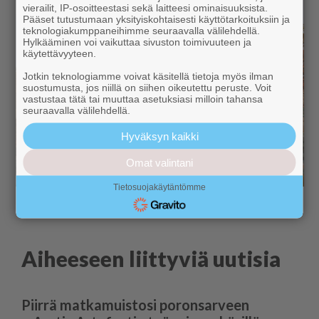
vierailit, IP-osoitteestasi sekä laitteesi ominaisuuksista.
Pääset tutustumaan yksityiskohtaisesti käyttötarkoituksiin ja
teknologiakumppaneihimme seuraavalla välilehdellä.
Hylkääminen voi vaikuttaa sivuston toimivuuteen ja
käytettävyyteen.
Jotkin teknologiamme voivat käsitellä tietoja myös ilman
suostumusta, jos niillä on siihen oikeutettu peruste. Voit
vastustaa tätä tai muuttaa asetuksiasi milloin tahansa
seuraavalla välilehdellä.
Hyväksyn kaikki
Omat valintani
Tietosuojakäytäntömme
Aiheeseen liittyviä uutisia
Piirrä matkamuistosi poronsarveen