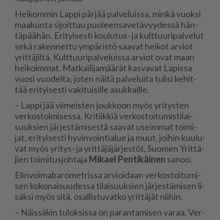
Hei­kom­min Lap­pi pär­jää pal­ve­luis­sa, min­kä vuok­si
maa­kun­ta si­joit­tuu puo­leen­sa­ve­tä­vyy­des­sä hän­
tä­pää­hän. Eri­tyi­ses­ti kou­lu­tus- ja kult­tuu­ri­pal­ve­lut
sekä ra­ken­net­tu ym­pä­ris­tö saa­vat hei­kot ar­vi­ot
yrit­tä­jil­tä. Kult­tuu­ri­pal­ve­luis­sa ar­vi­ot ovat maan
hei­koim­mat. Mat­kai­li­ja­mää­rät kas­va­vat La­pis­sa
vuo­si vuo­del­ta, jo­ten näi­tä pal­ve­lui­ta tu­li­si ke­hit­
tää eri­tyi­ses­ti va­ki­tui­sil­le asuk­kail­le.
– Lap­pi jää vii­meis­ten jouk­koon myös yri­tys­ten
ver­kos­toi­mi­ses­sa. Kri­tiik­kiä ver­kos­toi­tu­mis­ti­lai­
suuk­sien jär­jes­tä­mi­ses­tä saa­vat useim­mat toi­mi­
jat, eri­tyi­ses­ti hy­vin­voin­ti­a­lue ja muut, joi­hin kuu­lu­
vat myös yri­tys- ja yrit­tä­jä­jär­jes­töt, Suo­men Yrit­tä­
jien toi­mi­tus­joh­ta­ja
Mi­ka­el Pen­ti­käi­nen
sa­noo.
Elin­voi­ma­ba­ro­met­ris­sa ar­vi­oi­daan ver­kos­toi­tu­mi­
sen ko­ko­nai­suu­des­sa ti­lai­suuk­sien jär­jes­tä­mi­sen li­
säk­si myös sitä, osal­lis­tu­vat­ko yrit­tä­jät nii­hin.
– Näis­sä­kin tu­lok­sis­sa on pa­ran­ta­mi­sen va­raa. Ver­