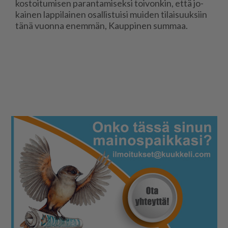
kos­toi­tu­mi­sen pa­ran­ta­mi­sek­si toi­von­kin, et­tä jo­
kai­nen lap­pi­lai­nen osal­lis­tui­si mui­den ti­lai­suuk­siin
tänä vuon­na enem­män, Kaup­pi­nen sum­maa.