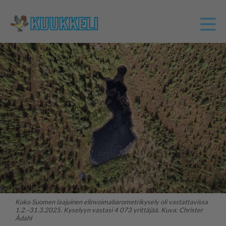
Koko Suomen laajuinen elinvoimabarometrikysely oli vastattavissa
1.2.–31.3.2025. Kyselyyn vastasi 4 073 yrittäjää. Kuva: Christer
Ådahl