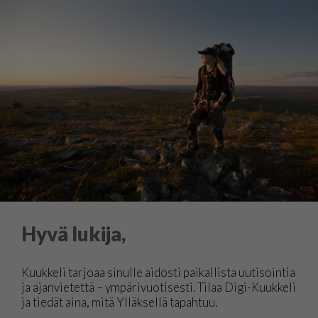
Hyvä lukija,
Kuukkeli tarjoaa sinulle aidosti paikallista uutisointia
ja ajanvietettä – ympärivuotisesti. Tilaa Digi-Kuukkeli
ja tiedät aina, mitä Ylläksellä tapahtuu.