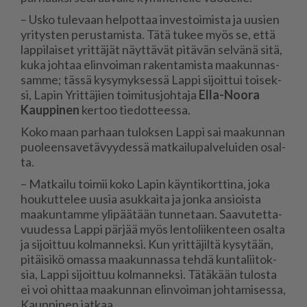
– Us­ko tu­le­vaan hel­pot­taa in­ves­toi­mis­ta ja uu­sien
yri­tys­ten pe­rus­ta­mis­ta. Tätä tu­kee myös se, et­tä
lap­pi­lai­set yrit­tä­jät näyt­tä­vät pi­tä­vän sel­vä­nä sitä,
kuka joh­taa elin­voi­man ra­ken­ta­mis­ta maa­kun­nas­
sam­me; täs­sä ky­sy­myk­ses­sä Lap­pi si­joit­tui toi­sek­
si, La­pin Yrit­tä­jien toi­mi­tus­joh­ta­ja
El­la-Noo­ra
Kaup­pi­nen
ker­too tie­dot­tees­sa.
Koko maan par­haan tu­lok­sen Lap­pi sai maa­kun­nan
puo­leen­sa­ve­tä­vyy­des­sä mat­kai­lu­pal­ve­lui­den osal­
ta.
– Mat­kai­lu toi­mii koko La­pin käyn­ti­kort­ti­na, joka
hou­kut­te­lee uu­sia asuk­kai­ta ja jon­ka an­si­ois­ta
maa­kun­tam­me yli­pää­tään tun­ne­taan. Saa­vu­tet­ta­
vuu­des­sa Lap­pi pär­jää myös len­to­lii­ken­teen osal­ta
ja si­joit­tuu kol­man­nek­si. Kun yrit­tä­jil­tä ky­sy­tään,
pi­täi­si­kö omas­sa maa­kun­nas­sa teh­dä kun­ta­lii­tok­
sia, Lap­pi si­joit­tuu kol­man­nek­si. Tä­tä­kään tu­los­ta
ei voi ohit­taa maa­kun­nan elin­voi­man joh­ta­mi­ses­sa,
Kaup­pi­nen jat­kaa.