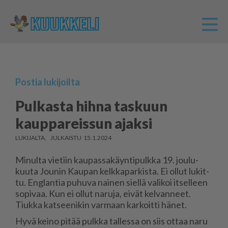
Postia lukijoilta
Pulkasta hihna taskuun
kauppareissun ajaksi
LUKIJALTA
15.1.2024
Mi­nul­ta vie­tiin kau­pas­sa­käyn­ti­pulk­ka 19. jou­lu­
kuu­ta Jou­nin Kau­pan kelk­ka­par­kis­ta. Ei ol­lut lu­kit­
tu. Eng­lan­tia pu­hu­va nai­nen siel­lä va­li­koi it­sel­leen
so­pi­vaa. Kun ei ol­lut na­ru­ja, ei­vät kel­van­neet.
Tiuk­ka kat­see­ni­kin var­maan kar­koit­ti hä­net.
Hyvä kei­no pi­tää pulk­ka tal­les­sa on siis ot­taa naru