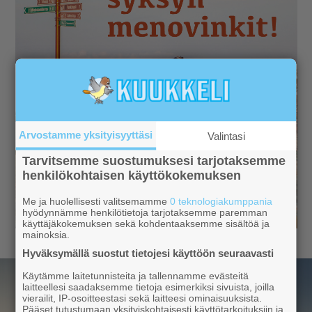
Arvostamme yksityisyyttäsi
Valintasi
Tarvitsemme suostumuksesi tarjotaksemme
henkilökohtaisen käyttökokemuksen
Me ja huolellisesti valitsemamme
0 teknologiakumppania
hyödynnämme henkilötietoja tarjotaksemme paremman
käyttäjäkokemuksen sekä kohdentaaksemme sisältöä ja
mainoksia.
Hyväksymällä suostut tietojesi käyttöön seuraavasti
Käytämme laitetunnisteita ja tallennamme evästeitä
laitteellesi saadaksemme tietoja esimerkiksi sivuista, joilla
vierailit, IP-osoitteestasi sekä laitteesi ominaisuuksista.
Pääset tutustumaan yksityiskohtaisesti käyttötarkoituksiin ja