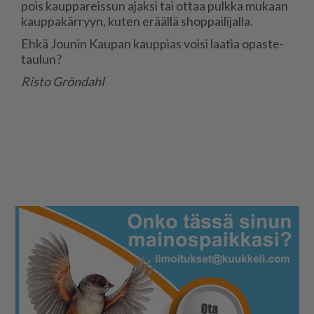
pois kaup­pa­reis­sun ajak­si tai ot­taa pulk­ka mu­kaan
kaup­pa­kär­ryyn, ku­ten erääl­lä shop­pai­li­jal­la.
Eh­kä Jou­nin Kau­pan kaup­pi­as voi­si laa­tia opas­te­
tau­lun?
Ris­to Grön­dahl