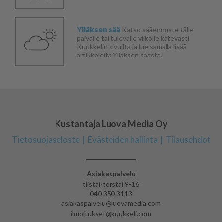
Ylläksen sää
Katso sääennuste tälle
päivälle tai tulevalle viikolle kätevästi
Kuukkelin sivuilta ja lue samalla lisää
artikkeleita Ylläksen säästä.
Kustantaja Luova Media Oy
Tietosuojaseloste
Evästeiden hallinta
Tilausehdot
Asiakaspalvelu
tiistai-torstai 9-16
040 350 3113
asiakaspalvelu@luovamedia.com
ilmoitukset@kuukkeli.com