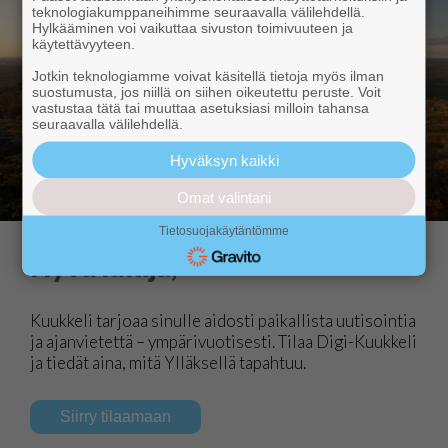
teknologiakumppaneihimme seuraavalla välilehdellä.
Hylkääminen voi vaikuttaa sivuston toimivuuteen ja
käytettävyyteen.
Jotkin teknologiamme voivat käsitellä tietoja myös ilman
suostumusta, jos niillä on siihen oikeutettu peruste. Voit
vastustaa tätä tai muuttaa asetuksiasi milloin tahansa
seuraavalla välilehdellä.
Hyväksyn kaikki
Omat valintani
Tietosuojakäytäntömme
Hyvä lukija,
Kuukkeli tarjoaa sinulle aidosti paikallista uutisointia
ja ajanvietettä – ympärivuotisesti. Tilaa Digi-Kuukkeli
ja tiedät aina, mitä Ylläksellä tapahtuu.
Siirry tilaamaan