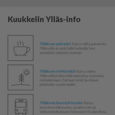
Kuukkelin Ylläs-info
Ylläksen palvelut
Katso miltä palveluita
Ylläksellä on auki tällä hetkellä, hae
palveluita sijainnin mukaan
Ylläksen retkivinkit
Katso mihin
Ylläksellä ja lähistöllä kannatta suunnata
retkeilemään. Parhaat vinkit ja ohjeet
jokaiselle vuodenajalle
Ylläksen bussiyhteydet
Katso
lentokenttäbussien, junabussien ja
skibussinaikataulut kätevästi Kuukkelista.