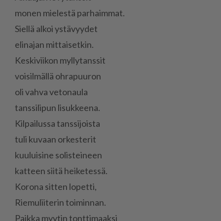
mo­nen mie­les­tä par­haim­mat.
Siel­lä al­koi ys­tä­vyy­det
eli­na­jan mit­tai­set­kin.
Kes­ki­vii­kon myl­ly­tans­sit
voi­sil­mäl­lä oh­ra­puu­ron
oli vah­va ve­to­nau­la
tans­si­li­pun li­suk­kee­na.
Kil­pai­lus­sa tans­si­jois­ta
tuli ku­vaan or­kes­te­rit
kuu­lui­si­ne so­lis­tei­neen
kat­teen sii­tä hei­ke­tes­sä.
Ko­ro­na sit­ten lo­pet­ti,
Rie­mu­lii­te­rin toi­min­nan.
Paik­ka myy­tin tont­ti­maak­si