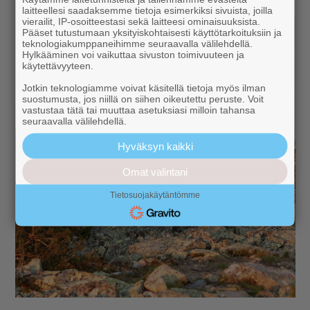
laitteellesi saadaksemme tietoja esimerkiksi sivuista, joilla
vierailit, IP-osoitteestasi sekä laitteesi ominaisuuksista.
Pääset tutustumaan yksityiskohtaisesti käyttötarkoituksiin ja
teknologiakumppaneihimme seuraavalla välilehdellä.
Hylkääminen voi vaikuttaa sivuston toimivuuteen ja
käytettävyyteen.
Jotkin teknologiamme voivat käsitellä tietoja myös ilman
suostumusta, jos niillä on siihen oikeutettu peruste. Voit
vastustaa tätä tai muuttaa asetuksiasi milloin tahansa
seuraavalla välilehdellä.
Hyväksyn kaikki
Omat valintani
Tietosuojakäytäntömme