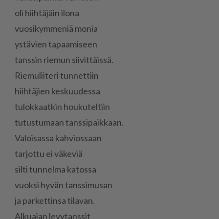
oli hiih­tä­jäin ilo­na
vuo­si­kym­me­niä mo­nia
ys­tä­vien ta­paa­mi­seen
tans­sin rie­mun sii­vit­täis­sä.
Rie­mu­lii­te­ri tun­net­tiin
hiih­tä­jien kes­kuu­des­sa
tu­lok­kaat­kin hou­ku­tel­tiin
tu­tus­tu­maan tans­si­paik­kaan.
Va­loi­sas­sa kah­vi­os­saan
tar­jot­tu ei vä­ke­viä
sil­ti tun­nel­ma ka­tos­sa
vuok­si hy­vän tans­si­mu­san
ja par­ket­tin­sa ti­la­van.
Al­ku­a­jan le­vy­tans­sit