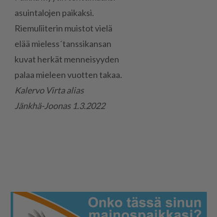
asuin­ta­lo­jen pai­kak­si.
Rie­mu­lii­te­rin muis­tot vie­lä
elää mie­less´tans­si­kan­san
ku­vat her­kät men­nei­syy­den
pa­laa mie­leen vuot­ten ta­kaa.
Ka­ler­vo Vir­ta ali­as
Jänk­hä-Joo­nas 1.3.2022