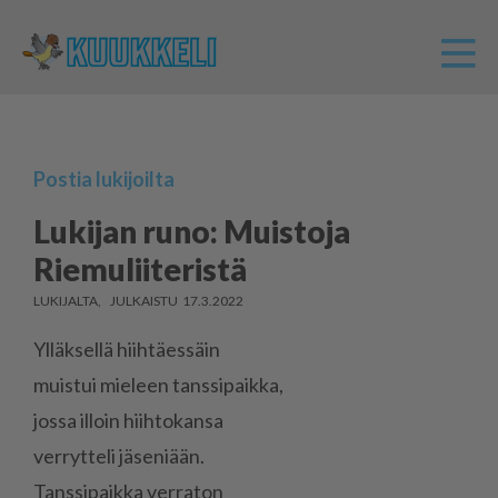
Postia lukijoilta
Lukijan runo: Muistoja
Riemuliiteristä
LUKIJALTA
17.3.2022
Yl­läk­sel­lä hiih­tä­es­säin
muis­tui mie­leen tans­si­paik­ka,
jos­sa il­loin hiih­to­kan­sa
ver­ryt­te­li jä­se­ni­ään.
Tans­si­paik­ka ver­ra­ton