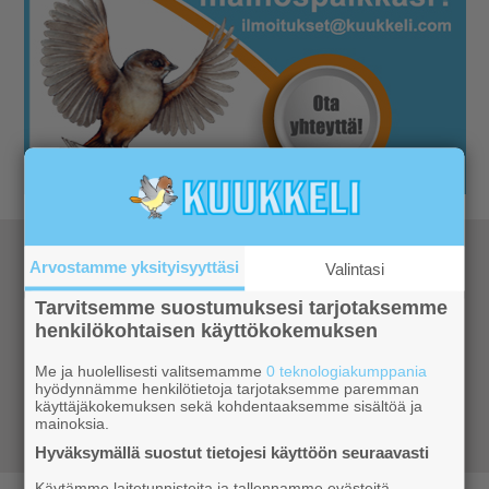
Katso kaikki retkeilyvinkit
Arvostamme yksityisyyttäsi
Valintasi
Tarvitsemme suostumuksesi tarjotaksemme
henkilökohtaisen käyttökokemuksen
Retkivinkit
Katso mihin Ylläksellä ja
lähistöllä kannatta suunnata retkeilemään.
Me ja huolellisesti valitsemamme
0 teknologiakumppania
Parhaat vinkit ja ohjeet jokaiselle
hyödynnämme henkilötietoja tarjotaksemme paremman
vuodenajalle
käyttäjäkokemuksen sekä kohdentaaksemme sisältöä ja
mainoksia.
Hyväksymällä suostut tietojesi käyttöön seuraavasti
Käytämme laitetunnisteita ja tallennamme evästeitä