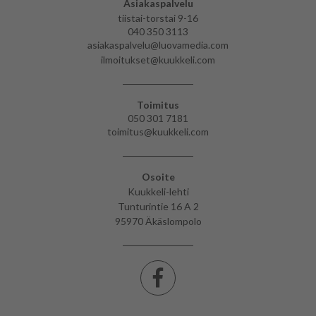
Asiakaspalvelu
tiistai-torstai 9-16
040 350 3113
asiakaspalvelu@luovamedia.com
ilmoitukset@kuukkeli.com
Toimitus
050 301 7181
toimitus@kuukkeli.com
Osoite
Kuukkeli-lehti
Tunturintie 16 A 2
95970 Äkäslompolo