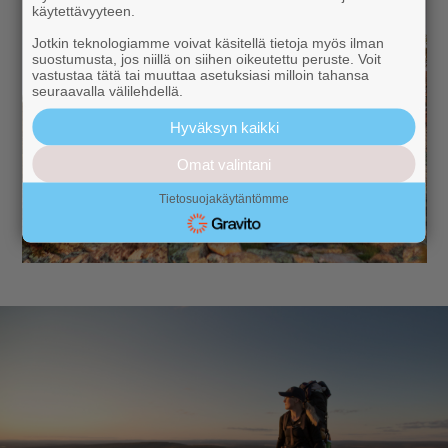
käytettävyyteen.
Jotkin teknologiamme voivat käsitellä tietoja myös ilman
suostumusta, jos niillä on siihen oikeutettu peruste. Voit
vastustaa tätä tai muuttaa asetuksiasi milloin tahansa
seuraavalla välilehdellä.
Hyväksyn kaikki
Omat valintani
Tietosuojakäytäntömme