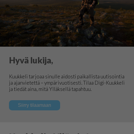
Hyvä lukija,
Kuukkeli tarjoaa sinulle aidosti paikallista uutisointia
ja ajanvietettä – ympärivuotisesti. Tilaa Digi-Kuukkeli
ja tiedät aina, mitä Ylläksellä tapahtuu.
Siirry tilaamaan