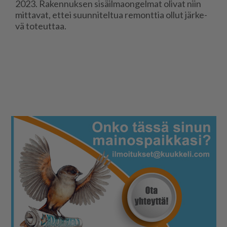
2023. Ra­ken­nuk­sen si­säil­ma­on­gel­mat oli­vat niin
mit­ta­vat, et­tei suun­ni­tel­tua re­mont­tia ol­lut jär­ke­
vä to­teut­taa.