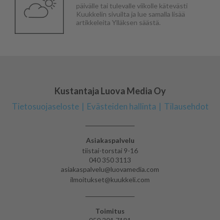
päivälle tai tulevalle viikolle kätevästi
Kuukkelin sivuilta ja lue samalla lisää
artikkeleita Ylläksen säästä.
Kustantaja Luova Media Oy
Tietosuojaseloste
Evästeiden hallinta
Tilausehdot
Asiakaspalvelu
tiistai-torstai 9-16
040 350 3113
asiakaspalvelu@luovamedia.com
ilmoitukset@kuukkeli.com
Toimitus