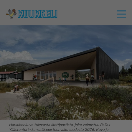
Havainnekuva tulevasta lähtöportista, joka valmistuu Pallas-
Yllästunturin kansallispuistoon alkuvuodesta 2026. Kuva ja