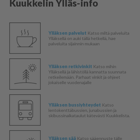
Kuukkelin Ylläs-info
Ylläksen palvelut
Katso miltä palveluita
Ylläksellä on auki tällä hetkellä, hae
palveluita sijainnin mukaan
Ylläksen retkivinkit
Katso mihin
Ylläksellä ja lähistöllä kannatta suunnata
retkeilemään. Parhaat vinkit ja ohjeet
jokaiselle vuodenajalle
Ylläksen bussiyhteydet
Katso
lentokenttäbussien, junabussien ja
skibussinaikataulut kätevästi Kuukkelista.
Ylläksen sää
Katso sääennuste tälle