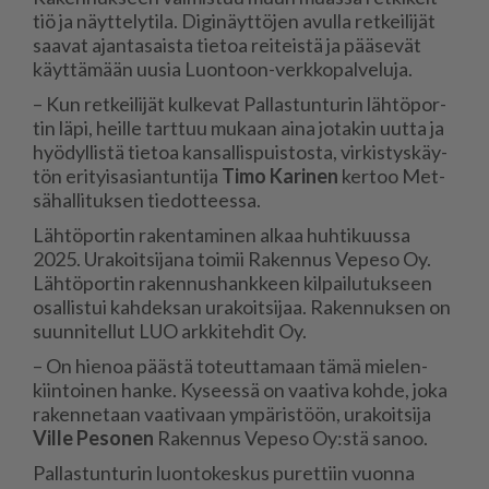
tiö ja näyt­te­ly­ti­la. Di­gi­näyt­tö­jen avul­la ret­kei­li­jät
saa­vat ajan­ta­sais­ta tie­toa rei­teis­tä ja pää­se­vät
käyt­tä­mään uu­sia Luon­toon-verk­ko­pal­ve­lu­ja.
– Kun ret­kei­li­jät kul­ke­vat Pal­las­tun­tu­rin läh­tö­por­
tin läpi, heil­le tart­tuu mu­kaan ai­na jo­ta­kin uut­ta ja
hyö­dyl­lis­tä tie­toa kan­sal­lis­puis­tos­ta, vir­kis­tys­käy­
tön eri­tyi­sa­si­an­tun­ti­ja
Timo Ka­ri­nen
ker­too Met­
sä­hal­li­tuk­sen tie­dot­tees­sa.
Läh­tö­por­tin ra­ken­ta­mi­nen al­kaa huh­ti­kuus­sa
2025. Ura­koit­si­ja­na toi­mii Ra­ken­nus Ve­pe­so Oy.
Läh­tö­por­tin ra­ken­nus­hank­keen kil­pai­lu­tuk­seen
osal­lis­tui kah­dek­san ura­koit­si­jaa. Ra­ken­nuk­sen on
suun­ni­tel­lut LUO ark­ki­teh­dit Oy.
– On hie­noa pääs­tä to­teut­ta­maan tämä mie­len­
kiin­toi­nen han­ke. Ky­sees­sä on vaa­ti­va koh­de, joka
ra­ken­ne­taan vaa­ti­vaan ym­pä­ris­töön, ura­koit­si­ja
Vil­le Pe­so­nen
Ra­ken­nus Ve­pe­so Oy:stä sa­noo.
Pal­las­tun­tu­rin luon­to­kes­kus pu­ret­tiin vuon­na