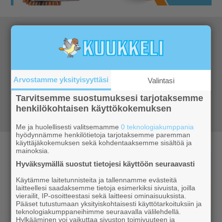
Katso kaikki retkeilyvinkit
Retkivinkit
Katso mihin Ylläksellä ja
Arvostamme yksityisyyttäsi
Valintasi
lähistöllä kannatta suunnata retkeilemään.
Parhaat vinkit ja ohjeet jokaiselle
Tarvitsemme suostumuksesi tarjotaksemme
vuodenajalle
henkilökohtaisen käyttökokemuksen
Me ja huolellisesti valitsemamme
0 teknologiakumppania
hyödynnämme henkilötietoja tarjotaksemme paremman
käyttäjäkokemuksen sekä kohdentaaksemme sisältöä ja
mainoksia.
Hyväksymällä suostut tietojesi käyttöön seuraavasti
Käytämme laitetunnisteita ja tallennamme evästeitä
laitteellesi saadaksemme tietoja esimerkiksi sivuista, joilla
vierailit, IP-osoitteestasi sekä laitteesi ominaisuuksista.
Pääset tutustumaan yksityiskohtaisesti käyttötarkoituksiin ja
teknologiakumppaneihimme seuraavalla välilehdellä.
Hylkääminen voi vaikuttaa sivuston toimivuuteen ja