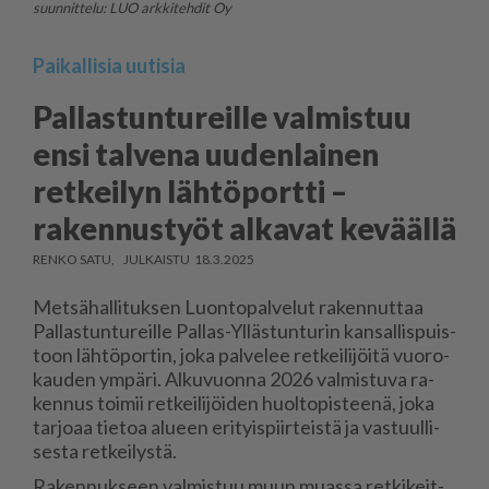
suunnittelu: LUO arkkitehdit Oy
Paikallisia uutisia
Pallastuntureille valmistuu
ensi talvena uudenlainen
retkeilyn lähtöportti –
rakennustyöt alkavat keväällä
RENKO SATU
18.3.2025
Met­sä­hal­li­tuk­sen Luon­to­pal­ve­lut ra­ken­nut­taa
Pal­las­tun­tu­reil­le Pal­las-Yl­läs­tun­tu­rin kan­sal­lis­puis­
toon läh­tö­por­tin, joka pal­ve­lee ret­kei­li­jöi­tä vuo­ro­
kau­den ym­pä­ri. Al­ku­vuon­na 2026 val­mis­tu­va ra­
ken­nus toi­mii ret­kei­li­jöi­den huol­to­pis­tee­nä, joka
tar­jo­aa tie­toa alu­een eri­tyis­piir­teis­tä ja vas­tuul­li­
ses­ta ret­kei­lys­tä.
Ra­ken­nuk­seen val­mis­tuu muun mu­as­sa ret­ki­keit­