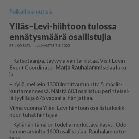
Paikallisia uutisia
Ylläs–Levi-hiihtoon tulossa
ennätysmäärä osallistujia
RENKO SATU
7.3.2025
– Kat­so­taan­pa, täy­tyy ai­van tar­kis­taa, Vi­sit Le­vin
Event Coor­di­na­tor
Mar­ja Rau­ha­lam­mi
se­laa lu­ku­
ja.
– Kyl­lä, mel­kein 1300 il­moit­tau­tu­nut­ta 5. maa­lis­
kuu­ta men­nes­sä. Näis­tä 603 osal­lis­tuu pe­rin­tei­sel­
lä tyy­lil­lä ja 675 va­paal­la, hän jat­kaa.
Vii­me vuon­na Yl­läs–Levi-hiih­toon osal­lis­tui kaik­ki­
neen tu­hat hiih­tä­jää.
– Kyl­lä­hän tämä on to­del­la mer­kit­tä­vä kas­vu. Odo­
tam­me ar­vi­ol­ta 1600 osal­lis­tu­jaa, Rau­ha­lam­mi to­
te­aa.