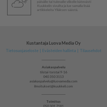
päivälle tai tulevalle viikolle kätevästi
Kuukkelin sivuilta ja lue samalla lisää
artikkeleita Ylläksen säästä.
Kustantaja Luova Media Oy
Tietosuojaseloste
Evästeiden hallinta
Tilausehdot
Asiakaspalvelu
tiistai-torstai 9-16
040 350 3113
asiakaspalvelu@luovamedia.com
ilmoitukset@kuukkeli.com
Toimitus
050 301 7181