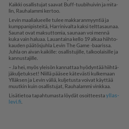
Kaik­ki osal­lis­tu­jat saa­vat Buff-tuu­bi­hui­vin ja mi­ta­
lin, Rau­ha­lam­mi ker­too.
Le­vin maa­li­a­lu­eel­le tu­lee mak­ka­ran­myyn­tiä ja
kump­pa­ni­pis­tei­tä, Har­ri­ni­val­ta kak­si telt­ta­sau­naa.
Sau­nat ovat mak­sut­to­mia, sau­naan voi men­nä
kuka vain ha­lu­aa. Lau­an­tai­na kel­lo 19 al­kaa hiih­to­
kau­den pää­tös­juh­la Le­vin The Game -baa­ris­sa.
Juh­la on ai­van kai­kil­le: osal­lis­tu­jil­le, tal­koo­lai­sil­le ja
kan­nus­ta­jil­le.
– Ja hei, myös ylei­sön kan­nat­taa hyö­dyn­tää hiih­tä­
jä­kul­je­tuk­set! Niil­lä pää­see kä­te­väs­ti kul­ke­maan
Yl­läk­sen ja Le­vin vä­liä, kul­je­tus­ta voi­vat käyt­tää
muut­kin kuin osal­lis­tu­jat, Rau­ha­lam­mi vink­kaa.
Li­sä­tie­toa ta­pah­tu­mas­ta löy­dät osoit­tees­ta
yl­las­
le­vi.fi
.