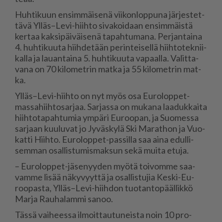
Huh­ti­kuun en­sim­mäi­se­nä vii­kon­lop­pu­na jär­jes­tet­
tä­vä Yl­läs–Levi-hiih­to si­va­koi­daan en­sim­mäis­tä
ker­taa kak­si­päi­väi­se­nä ta­pah­tu­ma­na. Per­jan­tai­na
4. huh­ti­kuu­ta hiih­de­tään pe­rin­tei­sel­lä hiih­to­tek­nii­
kal­la ja lau­an­tai­na 5. huh­ti­kuu­ta va­paal­la. Va­lit­ta­
va­na on 70 ki­lo­met­rin mat­ka ja 55 ki­lo­met­rin mat­
ka.
Yl­läs–Levi-hiih­to on nyt myös osa Eu­ro­lop­pet-
mas­sa­hiih­to­sar­jaa. Sar­jas­sa on mu­ka­na laa­duk­kai­ta
hiih­to­ta­pah­tu­mia ym­pä­ri Eu­roo­pan, ja Suo­mes­sa
sar­jaan kuu­lu­vat jo Jy­väs­ky­lä Ski Ma­rat­hon ja Vuo­
kat­ti Hiih­to. Eu­ro­lop­pet-pas­sil­la saa ai­na edul­li­
sem­man osal­lis­tu­mis­mak­sun sekä mui­ta etu­ja.
– Eu­ro­lop­pet-jä­se­nyy­den myö­tä toi­vom­me saa­
vam­me li­sää nä­ky­vyyt­tä ja osal­lis­tu­jia Kes­ki-Eu­
roo­pas­ta, Yl­läs–Levi-hiih­don tuo­tan­to­pääl­lik­kö
Mar­ja Rau­ha­lam­mi sa­noo.
Täs­sä vai­hees­sa il­moit­tau­tu­neis­ta noin 10 pro­