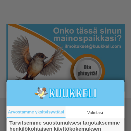
Katso kaikki retkeilyvinkit
Arvostamme yksityisyyttäsi
Valintasi
Tarvitsemme suostumuksesi tarjotaksemme
henkilökohtaisen käyttökokemuksen
Retkivinkit
Katso mihin Ylläksellä ja