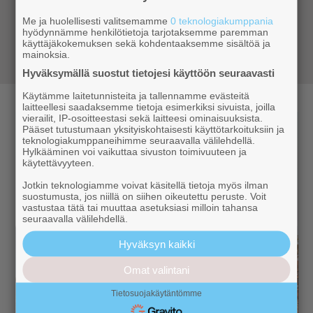
lähistöllä kannatta suunnata retkeilemään.
Me ja huolellisesti valitsemamme
0 teknologiakumppania
Parhaat vinkit ja ohjeet jokaiselle
hyödynnämme henkilötietoja tarjotaksemme paremman
vuodenajalle
käyttäjäkokemuksen sekä kohdentaaksemme sisältöä ja
mainoksia.
Hyväksymällä suostut tietojesi käyttöön seuraavasti
Käytämme laitetunnisteita ja tallennamme evästeitä
laitteellesi saadaksemme tietoja esimerkiksi sivuista, joilla
vierailit, IP-osoitteestasi sekä laitteesi ominaisuuksista.
Pääset tutustumaan yksityiskohtaisesti käyttötarkoituksiin ja
teknologiakumppaneihimme seuraavalla välilehdellä.
Hylkääminen voi vaikuttaa sivuston toimivuuteen ja
käytettävyyteen.
Jotkin teknologiamme voivat käsitellä tietoja myös ilman
suostumusta, jos niillä on siihen oikeutettu peruste. Voit
vastustaa tätä tai muuttaa asetuksiasi milloin tahansa
seuraavalla välilehdellä.
Hyväksyn kaikki
Omat valintani
Tietosuojakäytäntömme