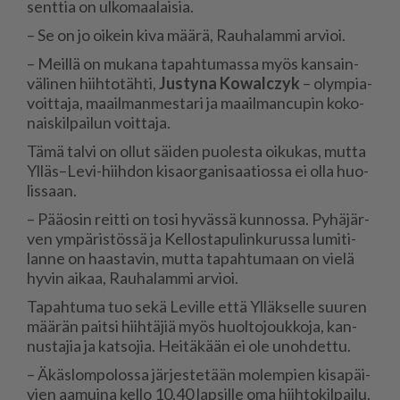
sent­tia on ul­ko­maa­lai­sia.
– Se on jo oi­kein kiva mää­rä, Rau­ha­lam­mi ar­vi­oi.
– Meil­lä on mu­ka­na ta­pah­tu­mas­sa myös kan­sain­
vä­li­nen hiih­to­täh­ti,
Jus­ty­na Ko­walc­zyk
– olym­pi­a­
voit­ta­ja, maa­il­man­mes­ta­ri ja maa­il­man­cu­pin ko­ko­
nais­kil­pai­lun voit­ta­ja.
Tämä tal­vi on ol­lut säi­den puo­les­ta oi­ku­kas, mut­ta
Yl­läs–Levi-hiih­don ki­sa­or­ga­ni­saa­ti­os­sa ei ol­la huo­
lis­saan.
– Pää­o­sin reit­ti on tosi hy­väs­sä kun­nos­sa. Py­hä­jär­
ven ym­pä­ris­tös­sä ja Kel­los­ta­pu­lin­ku­rus­sa lu­mi­ti­
lan­ne on haas­ta­vin, mut­ta ta­pah­tu­maan on vie­lä
hy­vin ai­kaa, Rau­ha­lam­mi ar­vi­oi.
Ta­pah­tu­ma tuo sekä Le­vil­le et­tä Yl­läk­sel­le suu­ren
mää­rän pait­si hiih­tä­jiä myös huol­to­jouk­ko­ja, kan­
nus­ta­jia ja kat­so­jia. Hei­tä­kään ei ole unoh­det­tu.
– Äkäs­lom­po­los­sa jär­jes­te­tään mo­lem­pien ki­sa­päi­
vien aa­mui­na kel­lo 10.40 lap­sil­le oma hiih­to­kil­pai­lu.