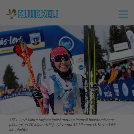
Ylläs–Levi-hiihto tarjoaa kaksi matkaa itsensä haastamiseen:
pidempi on 70 kilometriä ja lyhyempi 55 kilometriä. Kuva: Ylläs–
Levi-hiihto