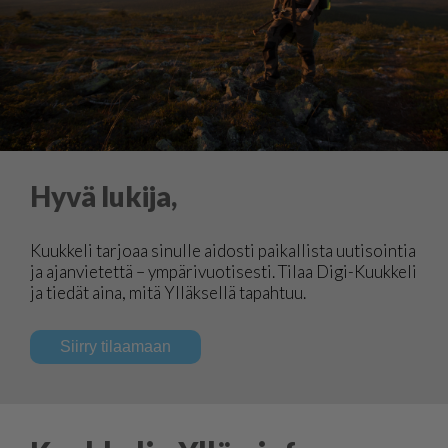
Hyvä lukija,
Kuukkeli tarjoaa sinulle aidosti paikallista uutisointia
ja ajanvietettä – ympärivuotisesti. Tilaa Digi-Kuukkeli
ja tiedät aina, mitä Ylläksellä tapahtuu.
Siirry tilaamaan