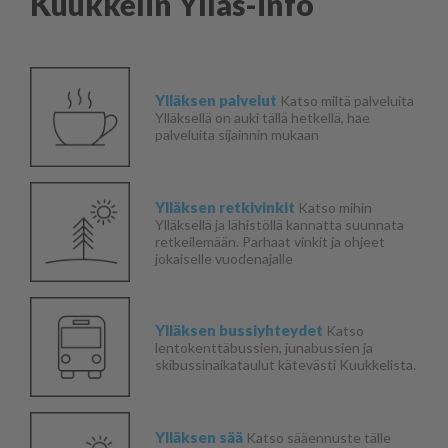
Kuukkelin Ylläs-info
Ylläksen palvelut
Katso miltä palveluita
Ylläksellä on auki tällä hetkellä, hae
palveluita sijainnin mukaan
Ylläksen retkivinkit
Katso mihin
Ylläksellä ja lähistöllä kannatta suunnata
retkeilemään. Parhaat vinkit ja ohjeet
jokaiselle vuodenajalle
Ylläksen bussiyhteydet
Katso
lentokenttäbussien, junabussien ja
skibussinaikataulut kätevästi Kuukkelista.
Ylläksen sää
Katso sääennuste tälle