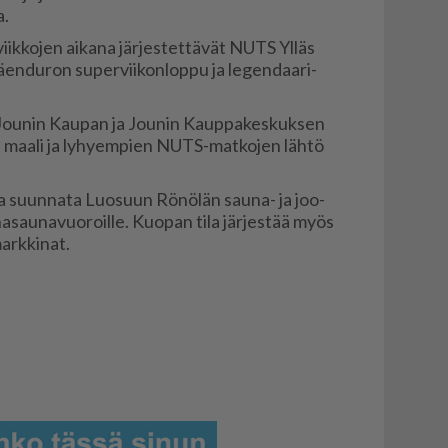
a.
k­ko­jen ai­ka­na jär­jes­tet­tä­vät NUTS Yl­läs
ä­en­du­ron su­per­vii­kon­lop­pu ja le­gen­daa­ri­
Jou­nin Kau­pan ja Jou­nin Kaup­pa­kes­kuk­sen
 maa­li ja ly­hy­em­pien NUTS-mat­ko­jen läh­tö
a suun­na­ta Luo­suun Rö­nö­län sau­na- ja joo­
pi­ha­sau­na­vuo­roil­le. Kuo­pan tila jär­jes­tää myös
ark­ki­nat.