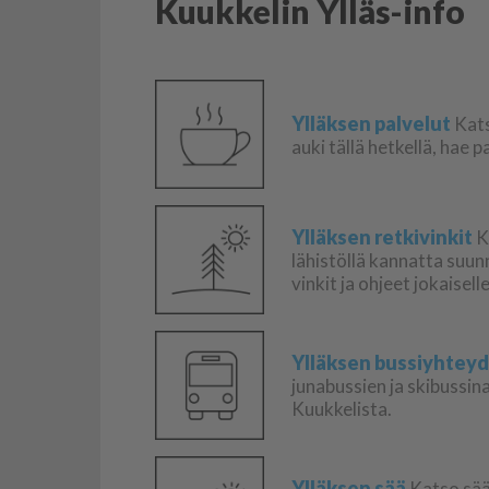
Kuukkelin Ylläs-info
Ylläksen palvelut
Kats
auki tällä hetkellä, hae 
Ylläksen retkivinkit
K
lähistöllä kannatta suu
vinkit ja ohjeet jokaisel
Ylläksen bussiyhtey
junabussien ja skibussin
Kuukkelista.
Ylläksen sää
Katso sääe