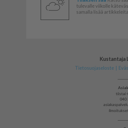
tulevalle viikolle käteväs
samalla lisää artikkeleit
Kustantaja
Tietosuojaseloste
Eväs
Asiak
tiistai
040 
asiakaspalve
ilmoituks