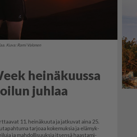
jaa. Kuva: Rami Valonen
Week heinäkuussa
koilun juhlaa
tart­taa­vat 11. hei­nä­kuu­ta ja jat­ku­vat ai­na 25.
­ta­pah­tu­ma tar­jo­aa ko­ke­muk­sia ja elä­myk­
kei­lu­ja ja mah­dol­li­suuk­sia it­sen­sä haas­ta­mi­