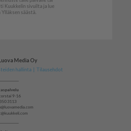
ti Kuukkelin sivuilta ja lue
a Ylläksen säästä.
 Luova Media Oy
teiden hallinta
Tilausehdot
aspalvelu
-torstai 9-16
350 3113
lu@luovamedia.com
et@kuukkeli.com