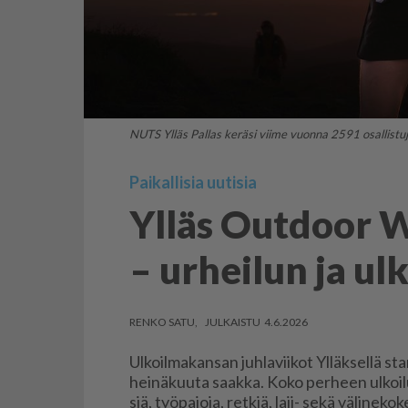
NUTS Ylläs Pallas keräsi viime vuonna 2591 osallistu
Paikallisia uutisia
Ylläs Outdoor 
– urheilun ja ul
RENKO SATU
4.6.2026
Ul­koil­ma­kan­san juh­la­vii­kot Yl­läk­sel­lä s
hei­nä­kuu­ta saak­ka. Koko per­heen ul­koi­lu
siä, työ­pa­jo­ja, ret­kiä, laji- sekä vä­li­ne­ko­