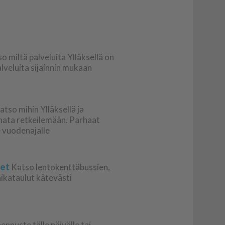
o miltä palveluita Ylläksellä on
palveluita sijainnin mukaan
atso mihin Ylläksellä ja
nnata retkeilemään. Parhaat
le vuodenajalle
det
Katso lentokenttäbussien,
aikataulut kätevästi
nnuste tälle päivälle tai