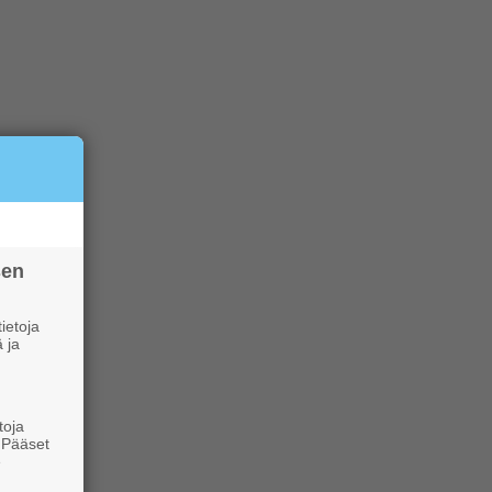
sen
ietoja
 ja
toja
. Pääset
e