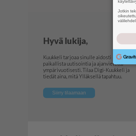
käytettäv
Jotkin te
oikeutett
välilehdel
Hyvä lukija,
Kuukkeli tarjoaa sinulle aidosti
paikallista uutisointia ja ajanvietettä –
ympärivuotisesti. Tilaa Digi-Kuukkeli ja
tiedät aina, mitä Ylläksellä tapahtuu.
Siirry tilaamaan