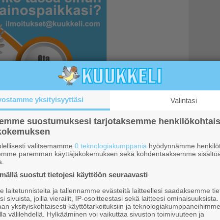
vostamme yksityisyyttäsi
Valintasi
semme suostumuksesi tarjotaksemme henkilökohtai
ökokemuksen
it
lellisesti valitsemamme
0 teknologiakumppania
hyödynnämme henkilöt
semme paremman käyttäjäkokemuksen sekä kohdentaaksemme sisältöä
a.
 Ylläksellä ja lähistöllä
ällä suostut tietojesi käyttöön seuraavasti
ilemään. Parhaat vinkit ja
laitetunnisteita ja tallennamme evästeitä laitteellesi saadaksemme tie
ajalle
i sivuista, joilla vierailit, IP-osoitteestasi sekä laitteesi ominaisuuksista
an yksityiskohtaisesti käyttötarkoituksiin ja teknologiakumppaneihimm
la välilehdellä. Hylkääminen voi vaikuttaa sivuston toimivuuteen ja