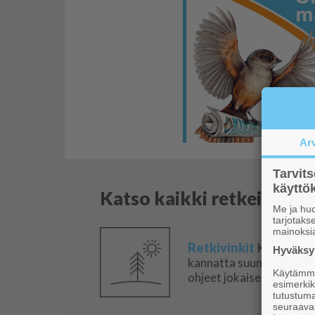
Ar
Tarvit
käytt
Katso kaikki retkeilyvink
Me ja huo
tarjotak
mainoksi
Retkivinkit
Katso mihin
Hyväksym
kannatta suunnata retke
Käytämme 
ohjeet jokaiselle vuoden
esimerkiks
tutustuma
seuraaval