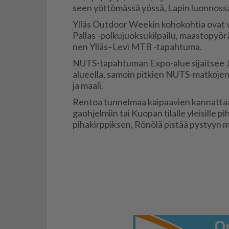
seen yöt­tö­mäs­sä yös­sä, La­pin luon­nos­s
Yl­läs Out­door Wee­kin ko­ho­koh­tia ovat vii
Pal­las -pol­ku­juok­su­kil­pai­lu, maas­to­pyö­r
nen Yl­läs–Levi MTB -ta­pah­tu­ma.
NUTS-ta­pah­tu­man Ex­po-alue si­jait­see 
alu­eel­la, sa­moin pit­kien NUTS-mat­ko­jen
ja maa­li.
Ren­toa tun­nel­maa kai­paa­vien kan­nat­ta
ga­oh­jel­miin tai Kuo­pan ti­lal­le ylei­sil­le 
pi­ha­kirp­pik­sen, Rö­nö­lä pis­tää pys­tyyn m