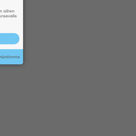
n siihen
uraavalla
äytäntömme