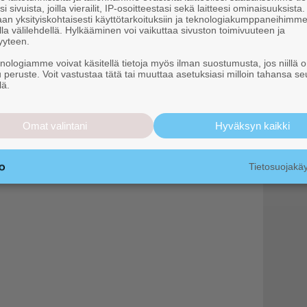
i sivuista, joilla vierailit, IP-osoitteestasi sekä laitteesi ominaisuuksista
an yksityiskohtaisesti käyttötarkoituksiin ja teknologiakumppaneihimm
la välilehdellä. Hylkääminen voi vaikuttaa sivuston toimivuuteen ja
 Ylläksellä ja lähistöllä
yyteen.
ilemään. Parhaat vinkit ja
ajalle
knologiamme voivat käsitellä tietoja myös ilman suostumusta, jos niillä o
u peruste. Voit vastustaa tätä tai muuttaa asetuksiasi milloin tahansa se
lä.
Omat valintani
Hyväksyn kaikki
tisia
Tietosuojak