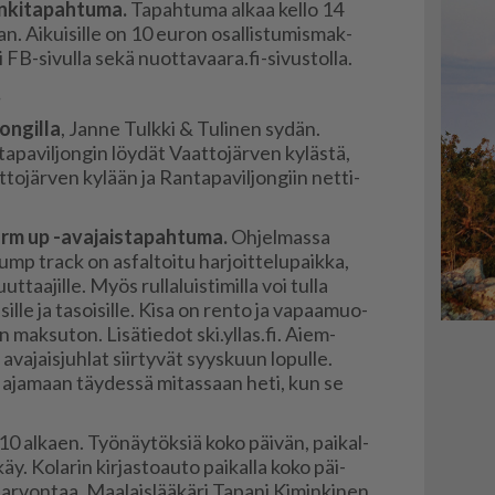
ki­ta­pah­tu­ma.
Ta­pah­tu­ma al­kaa kel­lo 14
­taan. Ai­kui­sil­le on 10 eu­ron osal­lis­tu­mis­mak­
 FB-si­vul­la sekä nuot­ta­vaa­ra.fi-si­vus­tol­la.
.
on­gil­la
, Jan­ne Tulk­ki & Tu­li­nen sy­dän.
a­pa­vil­jon­gin löy­dät Vaat­to­jär­ven ky­läs­tä,
to­jär­ven ky­lään ja Ran­ta­pa­vil­jon­giin net­ti­
m up -ava­jais­ta­pah­tu­ma.
Oh­jel­mas­sa
ump track on as­fal­toi­tu har­joit­te­lu­paik­ka,
uut­taa­jil­le. Myös rul­la­luis­ti­mil­la voi tul­la
il­le ja ta­soi­sil­le. Kisa on ren­to ja va­paa­muo­
n mak­su­ton. Li­sä­tie­dot ski.yl­las.fi. Ai­em­
va­jais­juh­lat siir­ty­vät syys­kuun lo­pul­le.
n aja­maan täy­des­sä mi­tas­saan heti, kun se
 10 al­ka­en. Työ­näy­tök­siä koko päi­vän, pai­kal­
äy. Ko­la­rin kir­jas­to­au­to pai­kal­la koko päi­
sar­von­taa. Maa­lais­lää­kä­ri Ta­pa­ni Ki­min­ki­nen