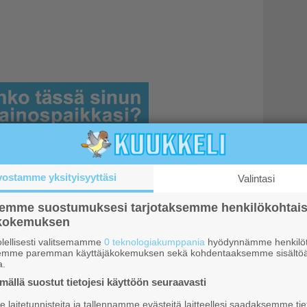
vostamme yksityisyyttäsi
Valintasi
semme suostumuksesi tarjotaksemme henkilökohtai
ökokemuksen
lellisesti valitsemamme
0 teknologiakumppania
hyödynnämme henkilöt
semme paremman käyttäjäkokemuksen sekä kohdentaaksemme sisältöä
a.
ällä suostut tietojesi käyttöön seuraavasti
it
laitetunnisteita ja tallennamme evästeitä laitteellesi saadaksemme tie