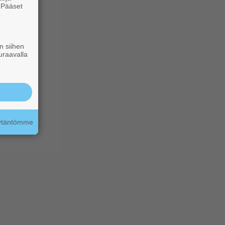
. Pääset
e
n siihen
uraavalla
äytäntömme