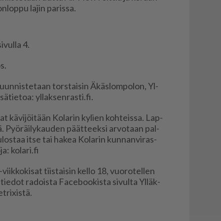
­lop­pu la­jin pa­ris­sa.
vul­la 4.
s.
 suun­nis­te­taan tors­tai­sin Äkäs­lom­po­lon, Yl­
­tie­toa: yl­lak­sen­ras­ti.fi.
kä­vi­jöi­tään Ko­la­rin ky­lien koh­teis­sa. Lap­
sä. Pyö­räi­ly­kau­den päät­teek­si ar­vo­taan pal­
u­los­taa it­se tai ha­kea Ko­la­rin kun­nan­vi­ras­
a: ko­la­ri.fi
k­ko­ki­sat tiis­tai­sin kel­lo 18, vuo­ro­tel­len
­tie­dot ra­dois­ta Fa­ce­boo­kis­ta si­vul­ta Yl­läk­
­ri­xis­tä.