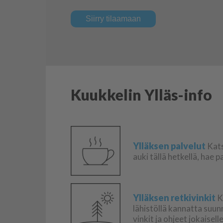
Siirry tilaamaan
Kuukkelin Ylläs-info
Ylläksen palvelut
Kats
auki tällä hetkellä, hae 
Ylläksen retkivinkit
K
lähistöllä kannatta suu
vinkit ja ohjeet jokaisel