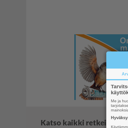
Ar
Tarvit
käytt
Me ja huo
tarjotak
mainoksi
Hyväksym
Katso kaikki retkeilyvink
Käytämme 