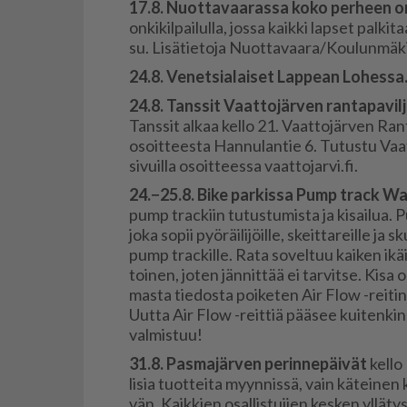
17.8. Nuot­ta­vaa­ras­sa koko per­heen on­
on­ki­kil­pai­lul­la, jos­sa kaik­ki lap­set pal­ki
su. Li­sä­tie­to­ja Nuot­ta­vaa­ra/Kou­lun­mä­ki
24.8. Ve­net­si­a­lai­set Lap­pe­an Lo­hes­sa
24.8. Tans­sit Vaat­to­jär­ven ran­ta­pa­vil­j
Tans­sit al­kaa kel­lo 21. Vaat­to­jär­ven Ran­t
osoit­tees­ta Han­nu­lan­tie 6. Tu­tus­tu Vaat­
si­vuil­la osoit­tees­sa vaat­to­jar­vi.fi.
24.−25.8. Bike par­kis­sa Pump track War
pump trac­kiin tu­tus­tu­mis­ta ja ki­sai­lua. P
joka so­pii pyö­räi­li­jöil­le, skeit­ta­reil­le ja sk
pump trac­kil­le. Rata so­vel­tuu kai­ken ikäi­s
toi­nen, jo­ten jän­nit­tää ei tar­vit­se. Kisa o
mas­ta tie­dos­ta poi­ke­ten Air Flow -rei­tin a
Uut­ta Air Flow -reit­tiä pää­see kui­ten­ki
val­mis­tuu!
31.8. Pas­ma­jär­ven pe­rin­ne­päi­vät
kel­lo
li­sia tuot­tei­ta myyn­nis­sä, vain kä­tei­nen k
vän. Kaik­kien osal­lis­tu­jien kes­ken yl­lä­ty­