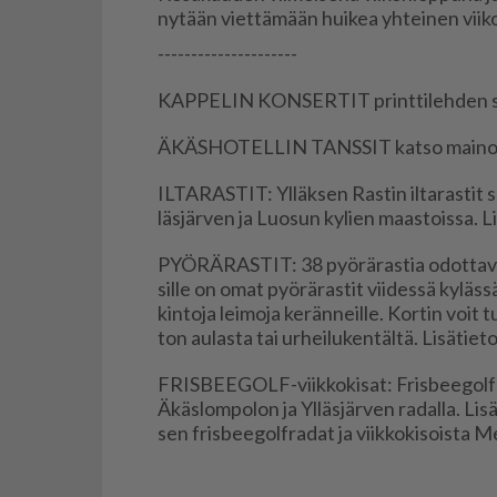
ny­tään viet­tä­mään hui­kea yh­tei­nen vii­kon
---------------------
KAP­PE­LIN KON­SER­TIT print­ti­leh­den si­
ÄKÄS­HO­TEL­LIN TANS­SIT kat­so mai­no
IL­TA­RAS­TIT: Yl­läk­sen Ras­tin il­ta­ras­tit
läs­jär­ven ja Luo­sun ky­lien maas­tois­sa. Li­sä
PYÖ­RÄ­RAS­TIT: 38 pyö­rä­ras­tia odot­ta­vat 
sil­le on omat pyö­rä­ras­tit vii­des­sä ky­läs­
kin­to­ja lei­mo­ja ke­rän­neil­le. Kor­tin voit t
ton au­las­ta tai ur­hei­lu­ken­täl­tä. Li­sä­tie­to­j
FRIS­BEE­GOLF-viik­ko­ki­sat: Fris­bee­golf-vii
Äkäs­lom­po­lon ja Yl­läs­jär­ven ra­dal­la. Li­sä
sen fris­bee­golf­ra­dat ja viik­ko­ki­sois­ta Met