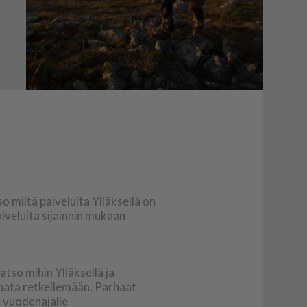
o miltä palveluita Ylläksellä on
palveluita sijainnin mukaan
atso mihin Ylläksellä ja
nnata retkeilemään. Parhaat
le vuodenajalle