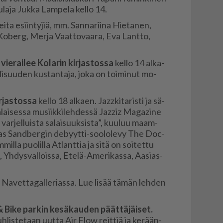
au­la­ja Juk­ka Lam­pe­la kel­lo 14.
sei­ta esiin­ty­jiä, mm. San­na­rii­na Hie­ta­nen,
Ko­berg, Mer­ja Vaat­to­vaa­ra, Eva Lant­to,
ie­rai­lee Ko­la­rin kir­jas­tos­sa
kel­lo 14 al­ka­
li­suu­den kus­tan­ta­ja, joka on toi­mi­nut mo­
­jas­tos­sa
kel­lo 18 al­ka­en. Jaz­z­ki­ta­ris­ti ja sä­
ai­ses­sa mu­siik­ki­leh­des­sä Jaz­ziz Ma­ga­zi­ne
ar­jel­luis­ta sa­lai­suuk­sis­ta”, kuu­luu maam­
hi­as Sand­ber­gin de­byyt­ti-soo­lo­le­vy The Doc­
mil­la puo­lil­la At­lant­tia ja sitä on soi­tet­tu
sa, Yh­dys­val­lois­sa, Ete­lä-Ame­ri­kas­sa, Aa­si­as­
Na­vet­ta­gal­le­ri­as­sa. Lue li­sää tä­män leh­den
& Bike par­kin ke­sä­kau­den päät­tä­jäi­set.
uh­lis­te­taan uut­ta Air Flow reit­tiä ja ke­rään­