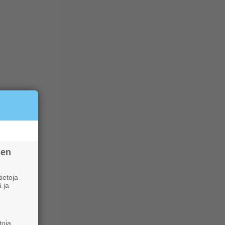
sen
ietoja
 ja
toja