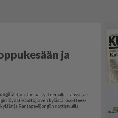
oppukesään ja
on­gil­la
Rock the par­ty -tee­mal­la. Tans­sit al­
n­gin löy­dät Vaat­to­jär­ven ky­läs­tä, osoit­tees­
­lään ja Ran­ta­pa­vil­jon­giin net­ti­si­vuil­la