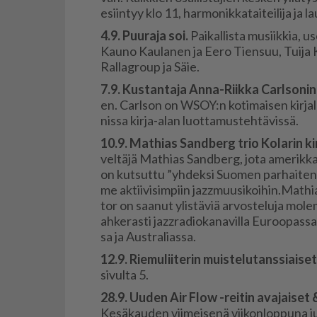
esiin­tyy klo 11, har­mo­nik­ka­tai­tei­li­ja ja l
4.9. Puu­ra­ja soi.
Pai­kal­lis­ta mu­siik­kia, u
Kau­no Kau­la­nen ja Ee­ro Tien­suu, Tui­ja 
Ral­lag­roup ja Säie.
7.9. Kus­tan­ta­ja An­na-Riik­ka Carl­so­nin v
en. Carl­son on WSOY:n ko­ti­mai­sen kir­jal­
nis­sa kir­ja-alan luot­ta­mus­teh­tä­vis­sä.
10.9. Mat­hi­as Sand­berg trio Ko­la­rin kir
vel­tä­jä Mat­hi­as Sand­berg, jota ame­rik­ka­l
on kut­sut­tu ”yh­dek­si Suo­men par­hai­ten v
me ak­tii­vi­sim­piin jaz­z­muu­si­koi­hin.Mat­
tor on saa­nut ylis­tä­viä ar­vos­te­lu­ja mo­lem­
ah­ke­ras­ti jaz­z­ra­di­o­ka­na­vil­la Eu­roo­pas­
sa ja Aust­ra­li­as­sa.
12.9. Rie­mu­lii­te­rin muis­te­lu­tans­si­ai­set
si­vul­ta 5.
28.9. Uu­den Air Flow -rei­tin ava­jai­set 
Ke­sä­kau­den vii­mei­se­nä vii­kon­lop­pu­na j