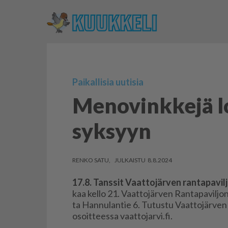
Paikallisia uutisia
Menovinkkejä l
syksyyn
RENKO SATU
8.8.2024
17.8. Tans­sit Vaat­to­jär­ven ran­ta­pa­vil­j
kaa kel­lo 21. Vaat­to­jär­ven Ran­ta­pa­vil­jo
ta Han­nu­lan­tie 6. Tu­tus­tu Vaat­to­jär­ven ky
osoit­tees­sa vaat­to­jar­vi.fi.