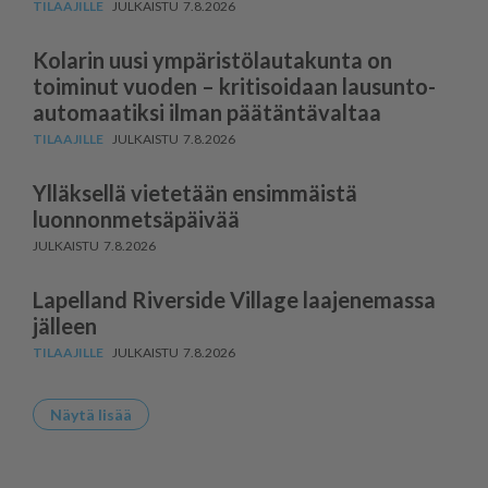
7.8.2026
Kolarin uusi ympäris­tö­lau­takunta on
toiminut vuoden – kritisoidaan lausun­to­
au­to­maatiksi ilman päätäntävaltaa
7.8.2026
Ylläksellä vietetään ensimmäistä
luonnonmetsäpäivää
7.8.2026
Lapelland Riverside Village laajenemassa
jälleen
7.8.2026
Näytä lisää