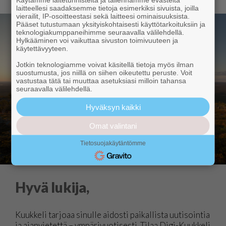
laitteellesi saadaksemme tietoja esimerkiksi sivuista, joilla
vierailit, IP-osoitteestasi sekä laitteesi ominaisuuksista.
Pääset tutustumaan yksityiskohtaisesti käyttötarkoituksiin ja
teknologiakumppaneihimme seuraavalla välilehdellä.
Hylkääminen voi vaikuttaa sivuston toimivuuteen ja
käytettävyyteen.
Jotkin teknologiamme voivat käsitellä tietoja myös ilman
suostumusta, jos niillä on siihen oikeutettu peruste. Voit
vastustaa tätä tai muuttaa asetuksiasi milloin tahansa
seuraavalla välilehdellä.
Hyväksyn kaikki
Omat valintani
Tietosuojakäytäntömme
Hyvä lukija,
Kuukkeli tarjoaa sinulle aidosti paikallista uutisointia
ja ajanvietettä – ympärivuotisesti. Tilaa Digi-Kuukkeli