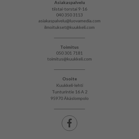
Asiakaspalvelu
tiistai-torstai 9-16
040 350 3113
asiakaspalvelu@luovamedia.com
ilmoitukset@kuukkeli.com
Toimitus
050 301 7181
toimitus@kuukkeli.com
Osoite
Kuukkeli-lehti
Tunturintie 16 A 2
95970 Äkäslompolo