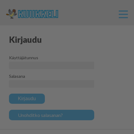
Kirjaudu
Käyttäjätunnus
Salasana
Kirjaudu
Unohditko salasanan?