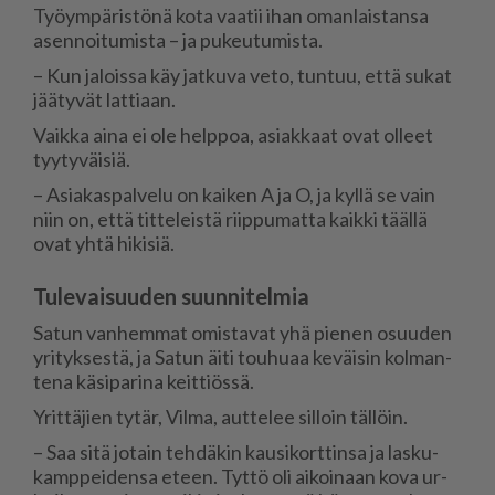
Työ­ym­pä­ris­tö­nä kota vaa­tii ihan oman­lais­tan­sa
asen­noi­tu­mis­ta – ja pu­keu­tu­mis­ta.
– Kun ja­lois­sa käy jat­ku­va veto, tun­tuu, et­tä su­kat
jää­ty­vät lat­ti­aan.
Vaik­ka ai­na ei ole help­poa, asi­ak­kaat ovat ol­leet
tyy­ty­väi­siä.
– Asi­a­kas­pal­ve­lu on kai­ken A ja O, ja kyl­lä se vain
niin on, et­tä tit­te­leis­tä riip­pu­mat­ta kaik­ki tääl­lä
ovat yh­tä hi­ki­siä.
Tulevaisuuden suunnitelmia
Sa­tun van­hem­mat omis­ta­vat yhä pie­nen osuu­den
yri­tyk­ses­tä, ja Sa­tun äi­ti tou­hu­aa ke­väi­sin kol­man­
te­na kä­si­pa­ri­na keit­ti­ös­sä.
Yrit­tä­jien ty­tär, Vil­ma, aut­te­lee sil­loin täl­löin.
– Saa sitä jo­tain teh­dä­kin kau­si­kort­tin­sa ja las­ku­
kamp­pei­den­sa eteen. Tyt­tö oli ai­koi­naan kova ur­