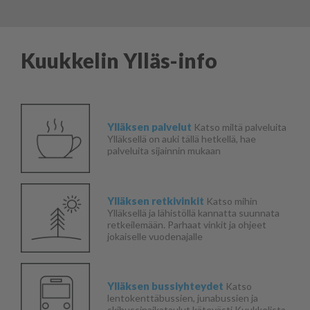
Kuukkelin Ylläs-info
Ylläksen palvelut
Katso miltä palveluita
Ylläksellä on auki tällä hetkellä, hae
palveluita sijainnin mukaan
Ylläksen retkivinkit
Katso mihin
Ylläksellä ja lähistöllä kannatta suunnata
retkeilemään. Parhaat vinkit ja ohjeet
jokaiselle vuodenajalle
Ylläksen bussiyhteydet
Katso
lentokenttäbussien, junabussien ja
skibussinaikataulut kätevästi Kuukkelista.