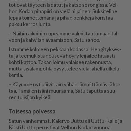
tot ovat täy­teen la­da­tut ja kat­se se­son­gis­sa. Vel­
hon Ko­dan pi­ha­pii­ri on vie­lä hil­jai­nen. Suk­si­te­li­ne
le­pää toi­met­to­ma­na ja pi­han penk­ke­jä ko­ris­taa
pak­su ker­ros lun­ta.
– Näi­hin ai­koi­hin ru­pe­am­me val­mis­tau­tu­maan tal­
veen ja kah­vi­lan avaa­mi­seen, Satu sa­noo.
Is­tum­me kol­meen pek­kaan ko­das­sa. Hen­gi­tyk­ses­
tä ja tee­mu­kis­ta nou­se­va höy­ry lei­jai­lee hi­taas­ti
koh­ti kat­toa. Ta­kan loi­mu va­lai­see ra­ken­nus­ta,
mut­ta si­sä­läm­pö­ti­la py­syt­te­lee vie­lä lä­hel­lä ul­ko­lu­
ke­mia.
– Käym­me nyt päi­vit­täin vä­hän läm­mit­tä­mäs­sä ko­
taa. Tämä on isä­ni muu­raa­ma, Satu ta­put­taa suu­
ren tu­li­si­jan kyl­keä.
Toisessa polvessa
Sa­tun van­hem­mat, Ka­ler­vo Uut­tu eli Uut­tu-Kal­le ja
Kirs­ti Uut­tu pe­rus­ti­vat Vel­hon Ko­dan vuon­na