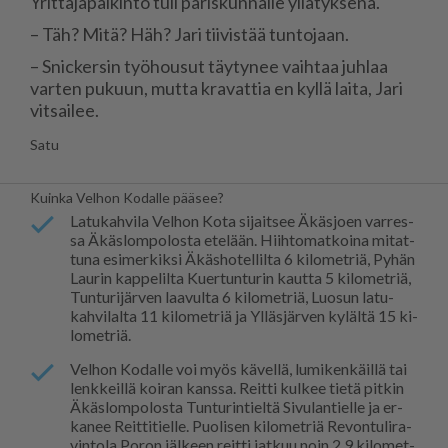
Yrit­tä­jä­pal­kin­to tuli pa­ris­kun­nal­le yl­lä­tyk­se­nä.
– Täh? Mitä? Häh? Jari tii­vis­tää tun­to­jaan.
– Snic­ker­sin työ­hou­sut täy­ty­nee vaih­taa juh­laa
var­ten pu­kuun, mut­ta kra­vat­tia en kyl­lä lai­ta, Jari
vit­sai­lee.
Satu
Kuin­ka Vel­hon Ko­dal­le pää­see?
La­tu­kah­vi­la Vel­hon Kota si­jait­see Äkäs­jo­en var­res­
sa Äkäs­lom­po­los­ta ete­lään. Hiih­to­mat­koi­na mi­tat­
tu­na esi­mer­kik­si Äkäs­ho­tel­lil­ta 6 ki­lo­met­riä, Py­hän
Lau­rin kap­pe­lil­ta Ku­er­tun­tu­rin kaut­ta 5 ki­lo­met­riä,
Tun­tu­ri­jär­ven laa­vul­ta 6 ki­lo­met­riä, Luo­sun la­tu­
kah­vi­lal­ta 11 ki­lo­met­riä ja Yl­läs­jär­ven ky­läl­tä 15 ki­
lo­met­riä.
Vel­hon Ko­dal­le voi myös kä­vel­lä, lu­mi­ken­käil­lä tai
lenk­keil­lä koi­ran kans­sa. Reit­ti kul­kee tie­tä pit­kin
Äkäs­lom­po­los­ta Tun­tu­rin­tiel­tä Si­vu­lan­tiel­le ja er­
ka­nee Reit­ti­tiel­le. Puo­li­sen ki­lo­met­riä Re­von­tu­li­ra­
vin­to­la Po­ron jäl­keen reit­ti jat­kuu noin 2,9 ki­lo­met­