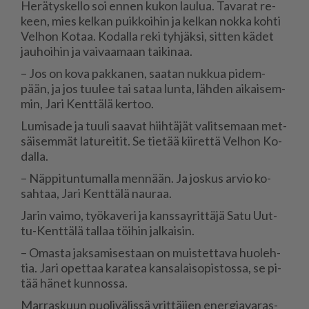
He­rä­tys­kel­lo soi en­nen ku­kon lau­lua. Ta­va­rat re­
keen, mies kel­kan puik­koi­hin ja kel­kan nok­ka koh­ti
Vel­hon Ko­taa. Ko­dal­la reki tyh­jäk­si, sit­ten kä­det
jau­hoi­hin ja vai­vaa­maan tai­ki­naa.
– Jos on kova pak­ka­nen, saa­tan nuk­kua pi­dem­
pään, ja jos tuu­lee tai sa­taa lun­ta, läh­den ai­kai­sem­
min, Jari Kent­tä­lä ker­too.
Lu­mi­sa­de ja tuu­li saa­vat hiih­tä­jät va­lit­se­maan met­
säi­sem­mät la­tu­rei­tit. Se tie­tää kii­ret­tä Vel­hon Ko­
dal­la.
– Näp­pi­tun­tu­mal­la men­nään. Ja jos­kus ar­vio ko­
sah­taa, Jari Kent­tä­lä nau­raa.
Ja­rin vai­mo, työ­ka­ve­ri ja kans­sa­y­rit­tä­jä Satu Uut­
tu-Kent­tä­lä tal­laa töi­hin jal­kai­sin.
– Omas­ta jak­sa­mi­ses­taan on muis­tet­ta­va huo­leh­
tia. Jari opet­taa ka­ra­tea kan­sa­lai­so­pis­tos­sa, se pi­
tää hä­net kun­nos­sa.
Mar­ras­kuun puo­li­vä­lis­sä yrit­tä­jien ener­gi­a­va­ras­