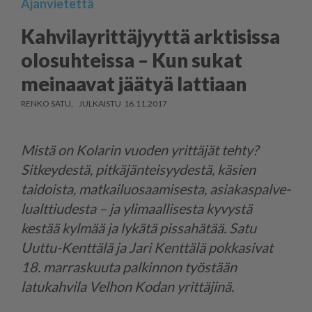
Ajanvietettä
Kahvila­y­rit­tä­jyyttä arktisissa
olosuhteissa – Kun sukat
meinaavat jäätyä lattiaan
RENKO SATU
16.11.2017
Mistä on Kolarin vuoden yrittäjät tehty?
Sitkeydestä, pitkäjän­tei­syydestä, käsien
taidoista, matkai­luo­saa­misesta, asiakas­pal­ve­
lu­alt­tiudesta – ja ylimaallisesta kyvystä
kestää kylmää ja lykätä pissahätää. Satu
Uuttu-Kenttälä ja Jari Kenttälä pokkasivat
18. marraskuuta palkinnon työstään
latukahvila Velhon Kodan yrittäjinä.