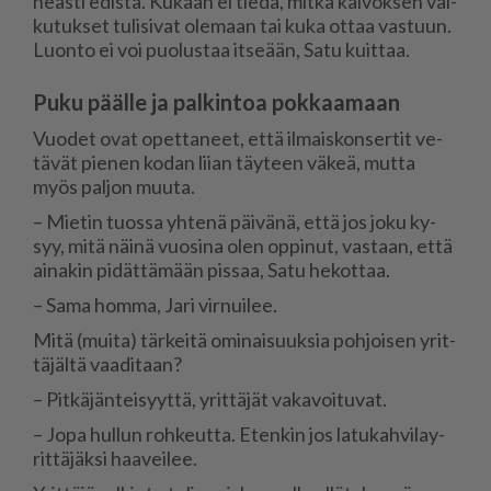
he­as­ti edis­tä. Ku­kaan ei tie­dä, mit­kä kai­vok­sen vai­
ku­tuk­set tu­li­si­vat ole­maan tai kuka ot­taa vas­tuun.
Luon­to ei voi puo­lus­taa it­se­ään, Satu kuit­taa.
Puku päälle ja palkintoa pokkaamaan
Vuo­det ovat opet­ta­neet, et­tä il­mais­kon­ser­tit ve­
tä­vät pie­nen ko­dan lii­an täy­teen vä­keä, mut­ta
myös pal­jon muu­ta.
– Mie­tin tuos­sa yh­te­nä päi­vä­nä, et­tä jos joku ky­
syy, mitä näi­nä vuo­si­na olen op­pi­nut, vas­taan, et­tä
ai­na­kin pi­dät­tä­mään pis­saa, Satu he­kot­taa.
– Sama hom­ma, Jari vir­nui­lee.
Mitä (mui­ta) tär­kei­tä omi­nai­suuk­sia poh­joi­sen yrit­
tä­jäl­tä vaa­di­taan?
– Pit­kä­jän­tei­syyt­tä, yrit­tä­jät va­ka­voi­tu­vat.
– Jopa hul­lun roh­keut­ta. Eten­kin jos la­tu­kah­vi­la­y­
rit­tä­jäk­si haa­vei­lee.