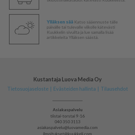
Ylläksen sää
Katso sääennuste tälle
päivälle tai tulevalle viikolle kätevästi
Kuukkelin sivuilta ja lue samalla lisää
artikkeleita Ylläksen säästä.
Kustantaja Luova Media Oy
Tietosuojaseloste
Evästeiden hallinta
Tilausehdot
Asiakaspalvelu
tiistai-torstai 9-16
040 350 3113
asiakaspalvelu@luovamedia.com
ilmoitukset@kuukkeli.com