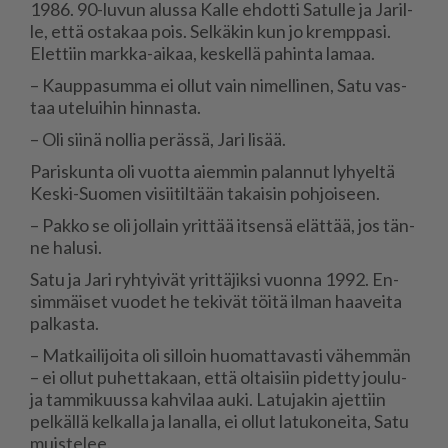
1986. 90-lu­vun alus­sa Kal­le eh­dot­ti Sa­tul­le ja Ja­ril­
le, et­tä os­ta­kaa pois. Sel­kä­kin kun jo kremp­pa­si.
Elet­tiin mark­ka-ai­kaa, kes­kel­lä pa­hin­ta la­maa.
– Kaup­pa­sum­ma ei ol­lut vain ni­mel­li­nen, Satu vas­
taa ute­lui­hin hin­nas­ta.
– Oli sii­nä nol­lia pe­räs­sä, Jari li­sää.
Pa­ris­kun­ta oli vuot­ta ai­em­min pa­lan­nut ly­hy­el­tä
Kes­ki-Suo­men vi­sii­til­tään ta­kai­sin poh­joi­seen.
– Pak­ko se oli jol­lain yrit­tää it­sen­sä elät­tää, jos tän­
ne ha­lu­si.
Satu ja Jari ryh­tyi­vät yrit­tä­jik­si vuon­na 1992. En­
sim­mäi­set vuo­det he te­ki­vät töi­tä il­man haa­vei­ta
pal­kas­ta.
– Mat­kai­li­joi­ta oli sil­loin huo­mat­ta­vas­ti vä­hem­män
– ei ol­lut pu­het­ta­kaan, et­tä ol­tai­siin pi­det­ty jou­lu-
ja tam­mi­kuus­sa kah­vi­laa au­ki. La­tu­ja­kin ajet­tiin
pel­käl­lä kel­kal­la ja la­nal­la, ei ol­lut la­tu­ko­nei­ta, Satu
muis­te­lee.