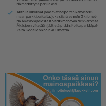
riä mer­kit­ty­nä pe­ril­le as­ti.
Au­tol­la liik­ku­vat pää­se­vät hel­poi­ten kah­vis­te­le­
maan park­ki­pai­kal­ta, joka si­jait­see noin 3 ki­lo­met­
riä Äkäs­lom­po­los­ta Ko­la­riin me­ne­vän tien var­res­sa.
Äkäs­jo­en yli­te­tään jää­tie­tä pit­kin. Pol­ku park­ki­pai­
kal­ta Ko­dal­le on noin 400 met­riä.