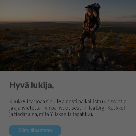
Hyvä lukija,
Kuukkeli tarjoaa sinulle aidosti paikallista uutisointia
ja ajanvietettä – ympärivuotisesti. Tilaa Digi-Kuukkeli
ja tiedät aina, mitä Ylläksellä tapahtuu.
Siirry tilaamaan