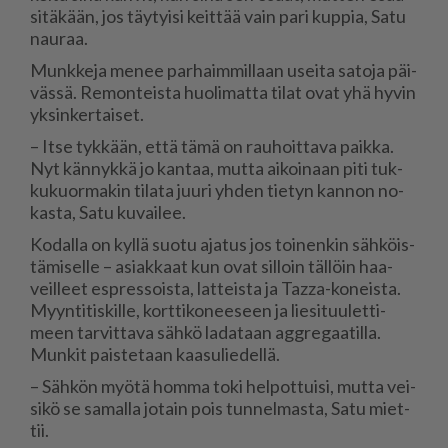
si­tä­kään, jos täy­tyi­si keit­tää vain pari kup­pia, Satu
nau­raa.
Munk­ke­ja me­nee par­haim­mil­laan usei­ta sa­to­ja päi­
väs­sä. Re­mon­teis­ta huo­li­mat­ta ti­lat ovat yhä hy­vin
yk­sin­ker­tai­set.
– It­se tyk­kään, et­tä tämä on rau­hoit­ta­va paik­ka.
Nyt kän­nyk­kä jo kan­taa, mut­ta ai­koi­naan piti tuk­
ku­kuor­ma­kin ti­la­ta juu­ri yh­den tie­tyn kan­non no­
kas­ta, Satu ku­vai­lee.
Ko­dal­la on kyl­lä suo­tu aja­tus jos toi­nen­kin säh­köis­
tä­mi­sel­le – asi­ak­kaat kun ovat sil­loin täl­löin haa­
veil­leet esp­res­sois­ta, lat­teis­ta ja Taz­za-ko­neis­ta.
Myyn­ti­tis­kil­le, kort­ti­ko­nee­seen ja lie­si­tuu­let­ti­
meen tar­vit­ta­va säh­kö la­da­taan ag­g­re­gaa­til­la.
Mun­kit pais­te­taan kaa­su­lie­del­lä.
– Säh­kön myö­tä hom­ma toki hel­pot­tui­si, mut­ta vei­
si­kö se sa­mal­la jo­tain pois tun­nel­mas­ta, Satu miet­
tii.