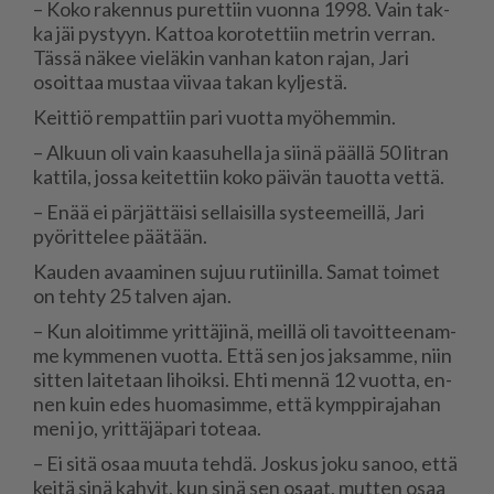
– Koko ra­ken­nus pu­ret­tiin vuon­na 1998. Vain tak­
ka jäi pys­tyyn. Kat­toa ko­ro­tet­tiin met­rin ver­ran.
Täs­sä nä­kee vie­lä­kin van­han ka­ton ra­jan, Jari
osoit­taa mus­taa vii­vaa ta­kan kyl­jes­tä.
Keit­tiö rem­pat­tiin pari vuot­ta myö­hem­min.
– Al­kuun oli vain kaa­su­hel­la ja sii­nä pääl­lä 50 lit­ran
kat­ti­la, jos­sa kei­tet­tiin koko päi­vän tau­ot­ta vet­tä.
– Enää ei pär­jät­täi­si sel­lai­sil­la sys­tee­meil­lä, Jari
pyö­rit­te­lee pää­tään.
Kau­den avaa­mi­nen su­juu ru­tii­nil­la. Sa­mat toi­met
on teh­ty 25 tal­ven ajan.
– Kun aloi­tim­me yrit­tä­ji­nä, meil­lä oli ta­voit­tee­nam­
me kym­me­nen vuot­ta. Et­tä sen jos jak­sam­me, niin
sit­ten lai­te­taan li­hoik­si. Eh­ti men­nä 12 vuot­ta, en­
nen kuin edes huo­ma­sim­me, et­tä kymp­pi­ra­ja­han
meni jo, yrit­tä­jä­pa­ri to­te­aa.
– Ei sitä osaa muu­ta teh­dä. Jos­kus joku sa­noo, et­tä
kei­tä sinä kah­vit, kun sinä sen osaat, mut­ten osaa