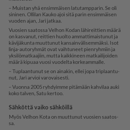
– Muis­tan yhä en­sim­mäi­sen la­tu­tamp­pa­rin. Se oli
si­ni­nen. Ol­li­lan Kau­ko ajoi sitä pa­rin en­sim­mäi­sen
vuo­den ajan, Jari jat­kaa.
Vuo­sien saa­tos­sa Vel­hon Ko­dan lä­hi­reit­tien mää­rä
on kas­va­nut, reit­tien huol­to am­mat­ti­mais­tu­nut ja
kä­vi­jä­kun­ta muut­tu­nut kan­sain­vä­li­sem­mäk­si. Isot
lin­ja-au­to­ryh­mät ovat vaih­tu­neet pien­ryh­miin ja
yk­si­lö­mat­kaa­jiin, mut­ta kaik­ki­neen mat­kai­li­joi­den
mää­rä ki­pu­aa vuo­si vuo­del­ta kor­ke­am­mal­le.
– Tup­laan­tu­nut se on ai­na­kin, el­lei jopa trip­laan­tu­
nut, Jari ar­vi­oi va­ro­vai­ses­ti.
– Vuon­na 2005 ryh­dyim­me pi­tä­mään kah­vi­laa au­ki
koko tal­ven, Satu ker­too.
Sähköttä vaiko sähköillä
Myös Vel­hon Kota on muut­tu­nut vuo­sien saa­tos­
sa.