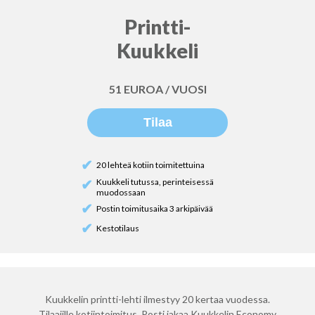
Printti-
Kuukkeli
51 EUROA / VUOSI
Tilaa
✔
20 lehteä kotiin toimitettuina
Kuukkeli tutussa, perinteisessä
✔
muodossaan
✔
Postin toimitusaika 3 arkipäivää
✔
Kestotilaus
Kuukkelin printti-lehti ilmestyy 20 kertaa vuodessa.
Tilaajille kotiintoimitus. Posti jakaa Kuukkelin Economy