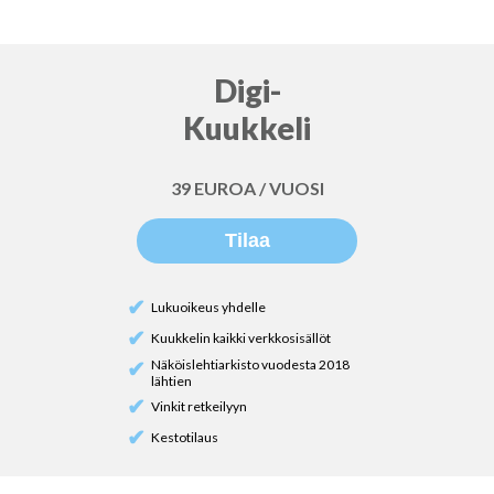
Digi-
Kuukkeli
39 EUROA / VUOSI
Tilaa
✔
Lukuoikeus yhdelle
✔
Kuukkelin kaikki verkkosisällöt
Näköislehtiarkisto vuodesta 2018
✔
lähtien
✔
Vinkit retkeilyyn
✔
Kestotilaus