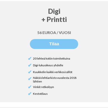
Digi
+ Printti
56 EUROA / VUOSI
Tilaa
✔
20 lehteä kotiin toimitettuina
✔
Digi-lukuoikeus yhdelle
✔
Kuukkelin kaikki verkkosisällöt
Näköislehtiarkisto vuodesta 2018
✔
lähtien
✔
Vinkit retkeilyyn
✔
Kestotilaus